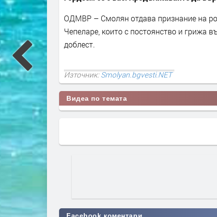
ОДМВР – Смолян отдава признание на род
Чепеларе, които с постоянство и грижа в
доблест.
Източник:
Smolyan.bgvesti.NET
Видеа по темата
Facebook коментари