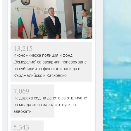
13,215
Икономическа полиция и фонд
„Земеделие“ са разкрили присвояване
на субсидии за фиктивни пасища в
Кърджалийско и Хасковско
7,069
Не дадоха ход на делото за отвличане
на млада жена заради отпуск на
адвокати
5,343