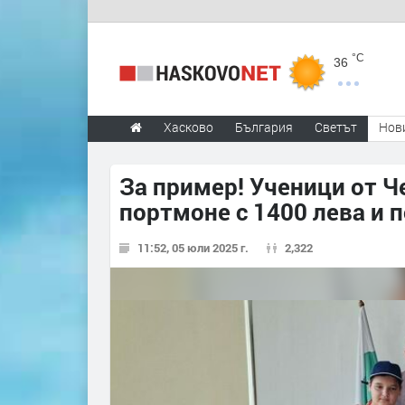
°C
36
Хасково
България
Светът
Нов
За пример! Ученици от Ч
портмоне с 1400 лева и 
11:52, 05 юли 2025 г.
2,322