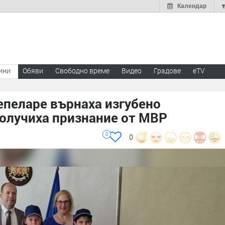
Календар
ини
Обяви
Свободно време
Видео
Градове
eTV
епеларе върнаха изгубено
получиха признание от МВР
0
0