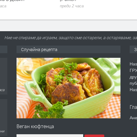
часа
преди 2 часа
Ние не спираме да играем, защото сме остарели, а остаряваме,
Случайна рецепта
З
Has
ГРУ
дру
пуб
Has
аса
Гл
Ане
Веган кюфтенца
дни