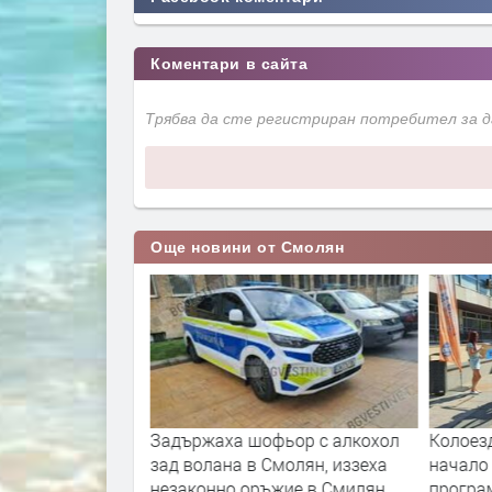
Коментари в сайта
Трябва да сте регистриран потребител за 
Още новини от Смолян
дотвратиха
Задържаха шофьор с алкохол
Колоез
а пожари край
зад волана в Смолян, иззеха
начало
ино
незаконно оръжие в Смилян
програ