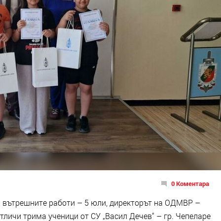
0 Коментара
 вътрешните работи – 5 юли, директорът на ОДМВР –
личи трима ученици от СУ „Васил Дечев“ – гр. Чепеларе