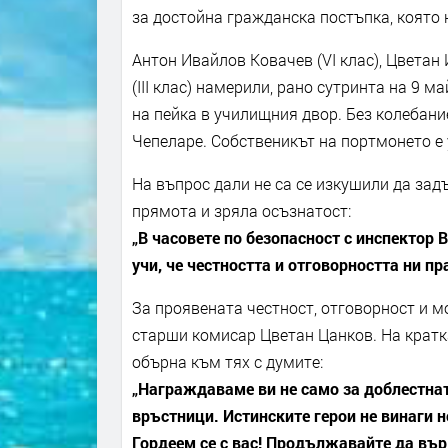
за достойна гражданска постъпка, която 
Антон Ивайлов Ковачев (VI клас), Цветан 
(III клас) намерили, рано сутринта на 9 м
на пейка в училищния двор. Без колебани
Чепеларе. Собственикът на портмонето е
На въпрос дали не са се изкушили да задъ
прямота и зряла осъзнатост:
„В часовете по безопасност с инспектор 
учи, че честността и отговорността ни пр
За проявената честност, отговорност и м
старши комисар Цветан Цанков. На кратка
обърна към тях с думите:
„Награждаваме ви не само за доблестнат
връстници. Истинските герои не винаги 
Гордеем се с вас! Продължавайте да върв