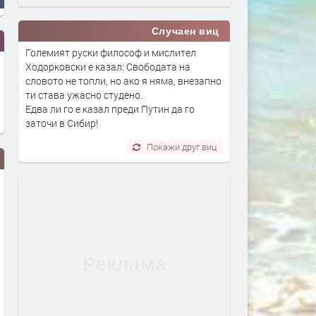
Случаен виц
Големият руски философ и мислител
Ходорковски е казал: Свободата на
словото не топли, но ако я няма, внезапно
ти става ужасно студено.
Едва ли го е казал преди Путин да го
заточи в Сибир!
Покажи друг виц
Община Смолян ще представи
/ВИДЕО/ Схемата с фалш
проектобюджета за 2026 г. на
родопски лечители и чуд
публично обсъждане на 14
мехлеми продължава