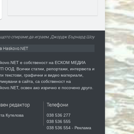
август
преди 2 часа
преди 2 часа
 защото спираме да играем. Джордж Бърнард Шоу
а Haskovo.NET
kovo.NET е собственост на ЕСКОМ МЕДИА
П ООД. Всички статии, репортажи, интервюта и
ги текстови, графични и видео материали,
ликувани в сайта, са собственост на
kovo.NET, освен ако изрично е посочено друго.
авен редактор
Телефони
та Кутелова
038 536 277
038 536 555
038 536 554 - Реклама