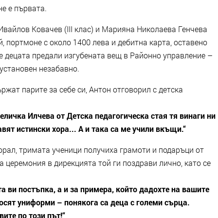
не е първата.
Ивайлов Ковачев (III клас) и Марияна Николаева Генчева
ай, портмоне с около 1400 лева и дебитна карта, оставено
е децата предали изгубената вещ в Районно управление –
 установен незабавно.
ржат парите за себе си, Антон отговорил с детска
Величка Илчева от Детска педагогическа стая тя винаги ни
авят истински хора... А и така са ме учили вкъщи.“
орал, тримата ученици получиха грамоти и подаръци от
 церемония в дирекцията той ги поздрави лично, като се
а ви постъпка, а и за примера, който дадохте на вашите
носят униформи – понякога са деца с големи сърца.
ите по този път!“