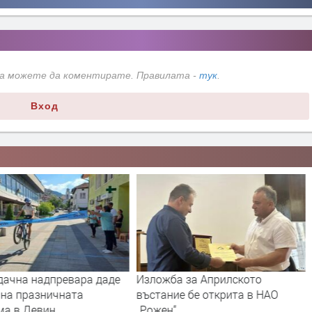
да можете да коментирате. Правилата -
тук
.
Вход
дачна надпревара даде
Изложба за Априлското
 на празничната
въстание бе открита в НАО
ма в Девин
„Рожен“