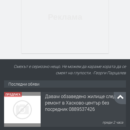
Смехът е сериозно нещо. Не можем да караме хората да се
смеят на глупости. -Георги Парцалев
Последни обяви
ПРЕДЛАГА
Давам обзаведено жилище след
ремонт в Хасково-център без
посредник 0889537426
преди 2 часа