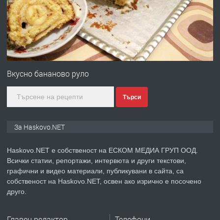
преди 18 часа
ПРЕДЛАГА
Под НАЕМ двустаен Орфей
Вкусно бананово руло
Търси
преди 3 дни
ПРЕДЛАГА
Нов апартамент на ул. Липа до
За Haskovo.NET
Езикова гимназия
Haskovo.NET е собственост на ЕСКОМ МЕДИА ГРУП ООД.
Всички статии, репортажи, интервюта и други текстови,
преди 3 дни
графични и видео материали, публикувани в сайта, са
собственост на Haskovo.NET, освен ако изрично е посочено
ПРЕДЛАГА
🔑 ОБЗАВЕДЕНА ГАРСОНИЕРА ПОД
друго.
НАЕМ В КВ. „ОРФЕЙ“ – ДО
КОМПЛЕКС „ВЕСПРЕМ“, ГР. ХАСКОВО
Главен редактор
Телефони