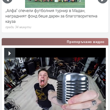
„Алфа“ спечели футболния турнир в Мадан,
Ж
наградният фонд беше дарен за благотворителна
з
кауза
п
преди 34 минути
Препоръчано видео