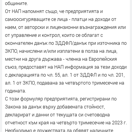
общините.
От НАП напомнят също, че предприятията и
самоосигуряващите се лица - платци на доходи от
наем, от авторски и лицензионни възнаграждения или
от управление и контрол, които се облагат с
окончателен данък по ЗДДФЛ/данък при източника по
ЗКПО, начислени и/или изплатени в полза на лица,
местни на друга държава - членка на Европейския
съюз, предоставят на НАП информация за тези доходи
с декларацията по чл. 55, ал. 1 от ЗДДФЛ и по чл. 201,
ал. 1 от ЗКПО, подавана за четвъртото тримесечие на
годината.
С този формуляр предприятията, регистрирани по
Закона за данък върху добавената стойност,
декларират и данни от текущата си счетоводна
отчетност към края на четвърто тримесечие на 2023 г.
Необходимо е дружествата да обявят наличните