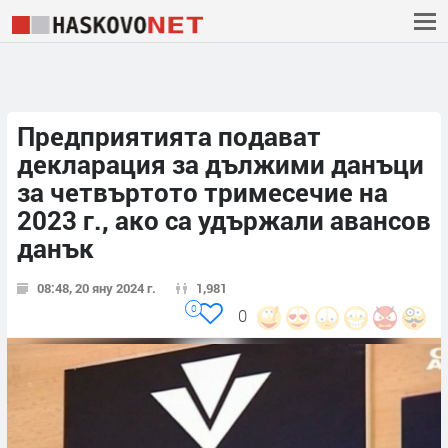
Предприятията подават
декларация за дължими данъци
за четвъртото тримесечие на
2023 г., ако са удържали авансов
данък
08:48, 20 яну 2024 г.
1,981
0
0