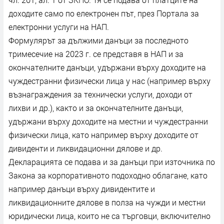
доходите само по електронен път, през Портала за
електронни услуги на НАП.
Формулярът за дължими данъци за последното
тримесечие на 2023 г. се представя в НАП и за
окончателните данъци, удържани върху доходите на
чуждестранни физически лица у нас (например върху
възнаграждения за технически услуги, доходи от
лихви и др.), както и за окончателните данъци,
удържани върху доходите на местни и чуждестранни
физически лица, като например върху доходите от
дивиденти и ликвидационни дялове и др.
Декларацията се подава и за данъци при източника по
Закона за корпоративното подоходно облагане, като
например данъци върху дивидентите и
ликвидационните дялове в полза на чужди и местни
юридически лица, които не са търговци, включително