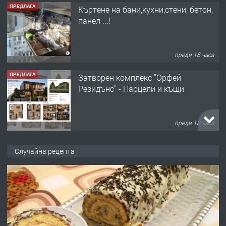
ПРЕДЛАГА
Къртене на бани,кухни,стени, бетон,
панел ...!
преди 18 часа
ПРЕДЛАГА
Затворен комплекс "Орфей
Резидънс" - Парцели и къщи
преди 18 часа
ПРЕДЛАГА
Продавам парцел в кв. Младежки
Случайна рецепта
хълм в Хасково без посредници 0889
537 426
преди 18 часа
ПРЕДЛАГА
Давам обзаведено жилище за жена
без брокери 0889 537 426