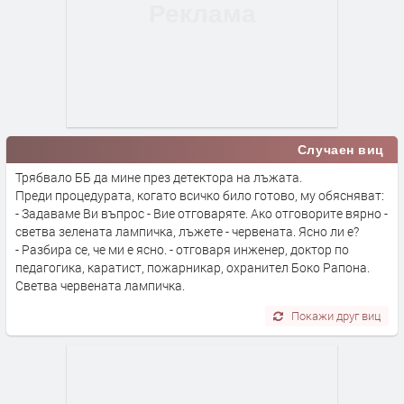
Случаен виц
Трябвало ББ да мине през детектора на лъжата.
Преди процедурата, когато всичко било готово, му обясняват:
- Задаваме Ви въпрос - Вие отговаряте. Ако отговорите вярно -
светва зелената лампичка, лъжете - червената. Ясно ли е?
- Разбира се, че ми е ясно. - отговаря инженер, доктор по
педагогика, каратист, пожарникар, охранител Боко Рапона.
Светва червената лампичка.
Покажи друг виц