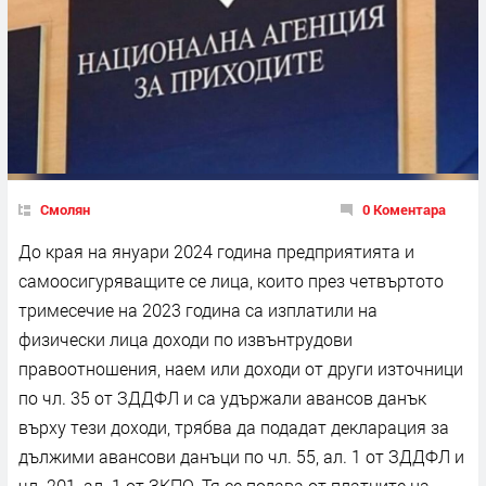
Смолян
0 Коментара
До края на януари 2024 година предприятията и
самоосигуряващите се лица, които през четвъртото
тримесечие на 2023 година са изплатили на
физически лица доходи по извънтрудови
правоотношения, наем или доходи от други източници
по чл. 35 от ЗДДФЛ и са удържали авансов данък
върху тези доходи, трябва да подадат декларация за
дължими авансови данъци по чл. 55, ал. 1 от ЗДДФЛ и
чл. 201, ал. 1 от ЗКПО. Тя се подава от платците на