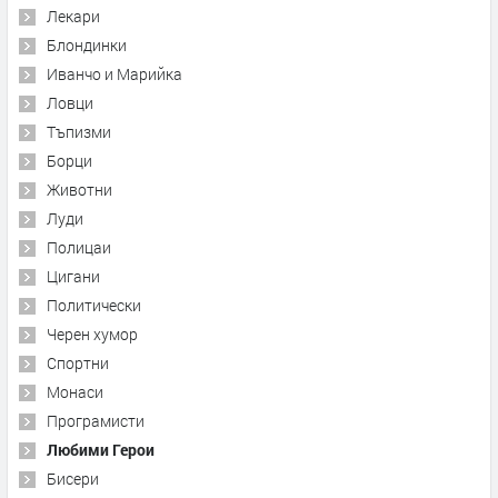
Лекари
Блондинки
Иванчо и Марийка
Ловци
Тъпизми
Борци
Животни
Луди
Полицаи
Цигани
Политически
Черен хумор
Спортни
Монаси
Програмисти
Любими Герои
Бисери