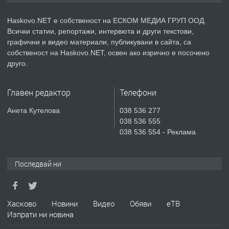
АПАРТАМЕНТ В НОВА СГРАДА КВ.
КУБА
Haskovo.NET е собственост на ЕСКОМ МЕДИА ГРУП ООД.
Всички статии, репортажи, интервюта и други текстови,
преди 3 дни
графични и видео материали, публикувани в сайта, са
собственост на Haskovo.NET, освен ако изрично е посочено
ПРЕДЛАГА
Продавам парцел в гр. Хасково кв.
друго.
Хисаря до ток, вода,канализация,
асфалт 0889 537 426
Главен редактор
Телефони
преди 3 дни
Анета Кутелова
038 536 277
038 536 555
ПРЕДЛАГА
СГЛОБЯВАНЕ НА МЕБЕЛИ.
038 536 554 - Реклама
Последвай ни
преди 3 дни
ПРЕДЛАГА
№4119 Едностаен обзаведен
Хасково
Новини
Видео
Обяви
еТВ
апартамент под наем в кв.
Изпрати ни новина
Училищни, гр. Хасково.