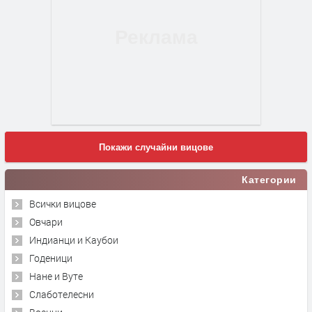
Покажи случайни вицове
Категории
Всички вицове
Овчари
Индианци и Каубои
Годеници
Нане и Вуте
Слаботелесни