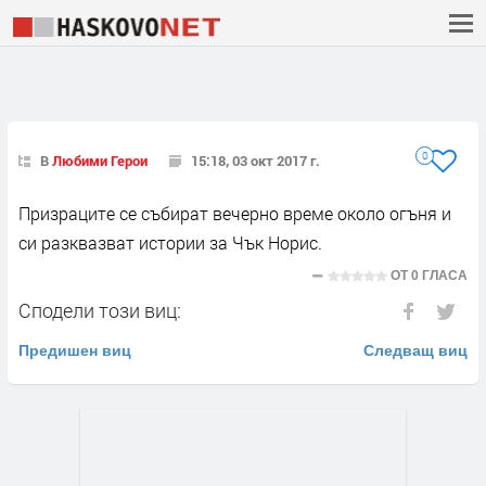
0
В
Любими Герои
15:18, 03 окт 2017 г.
Призраците се събират вечерно време около огъня и
си разквазват истории за Чък Норис.
ОТ
0 ГЛАСА
Сподели този виц:
Предишен виц
Следващ виц