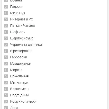
Военни
Гадории
Мечо Пух
Интернет и PC
Петка и Чапаев
Шофьори
Шерлок Хоумс
Червената шапчица
В ресторанта
Габровски
Младоженци
Морски
Пожелания
Митничари
Бизнесмени
Подсъдими
Комунистически
Деца