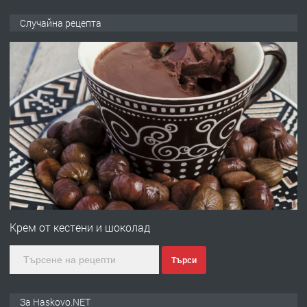
ПРЕДЛАГА
НАПЪЛНО ОБЗАВЕДЕН И
Случайна рецепта
ОБОРУДВАН ТРИСТАЕН
АПАРТАМЕНТ В ЦЕНТЪРА НА ГР.
ХАСКОВО
преди 2 дни
ПРЕДЛАГА
Давам гараж под наем
преди 2 дни
ПРЕДЛАГА
№4120 Магазин/Офис под наем в кв.
Любен Каравелов, Хасково-близо до
Крем от кестени и шоколад
градската градина!
Търси
преди 2 дни
ПРЕДЛАГА
ПРОСТОРЕН ТРИСТАЕН
За Haskovo.NET