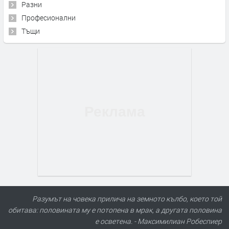
Разни
Професионални
Тъщи
Разумът на човека прилича на земното кълбо, което той
обитава: половината му е потопена в мрак, а другата половина
е осветена. - Максимилиан Робеспиер