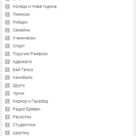
Коледа и Нова година
Пиянски
Рибари
Семейни
Ученически
Спорт
Поручик Ржевски
Адвокати
Бай Ганьо
Канибали
Други
Чукчи
Киркор и Гарабед
Радио Ереван
Расистки
Студентски
Щирлиц