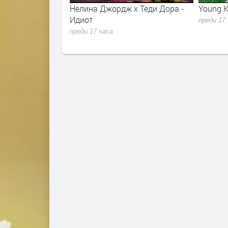
x Теди Дора -
Young K - Shut The Door
Alina Er
Closure
преди 17 часа
преди 17