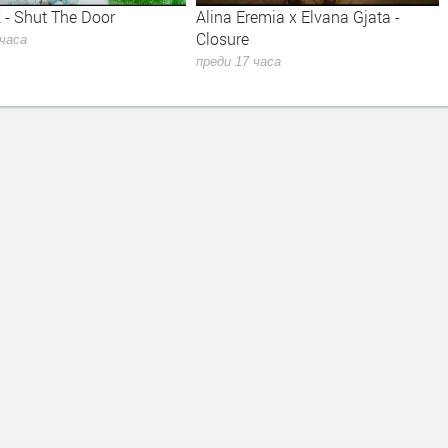
emia x Elvana Gjata -
Kiss - Forever
преди 17 часа
 часа