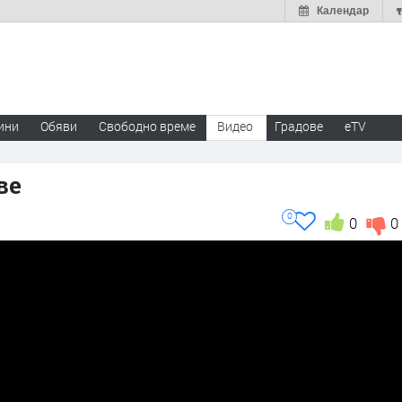
Календар
ини
Обяви
Свободно време
Видео
Градове
eTV
ве
0
0
0