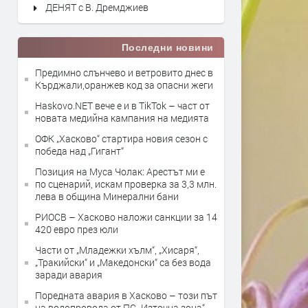
ДЕНЯТ с В. Дремджиев
Последни новини
Предимно слънчево и ветровито днес в
Кърджали,оранжев код за опасни жеги
Haskovo.NET вече е и в TikTok – част от
новата медийна кампания на медията
ОФК „Хасково“ стартира новия сезон с
победа над „Гигант“
Позиция на Муса Чолак: Арестът ми е
по сценарий, искам проверка за 3,3 млн.
лева в община Минерални бани
РИОСВ – Хасково наложи санкции за 14
420 евро през юли
Части от „Младежки хълм“, „Хисаря“,
„Тракийски“ и „Македонски“ са без вода
заради авария
Поредната авария в Хасково – този път
на водопровода от ПС „Източна зона“