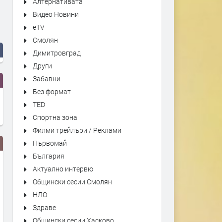
Алтернативата
Видео Новини
eTV
Смолян
Димитровград
Други
Забавни
Без формат
TED
Спортна зона
Филми трейлъри / Реклами
Първомай
България
Актуално интервю
Общински сесии Смолян
НЛО
Здраве
Общински сесии Хасково