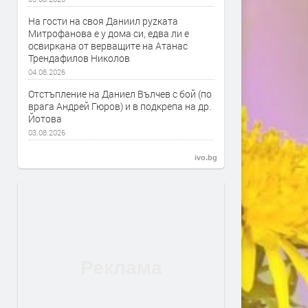
На гости на своя Даниил руzката
Митрофанова е у дома си, едва ли е
освиркана от верващите на Атанас
Трендафилов Николов
04.08.2026
Отстъпление на Даниел Вълчев с бой (по
врага Андрей Гюров) и в подкрепа на др.
Йотова
03.08.2026
ivo.bg