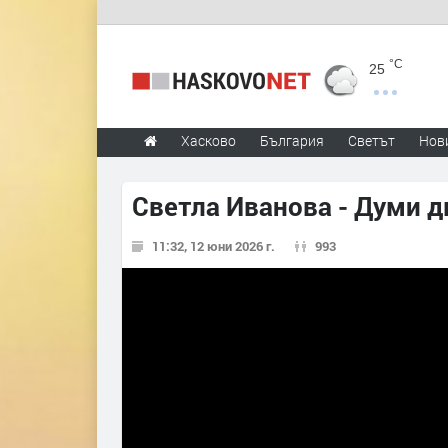
°C
25
Хасково
България
Светът
Нов
Светла Иванова - Думи д
11:32, 12 юни 2026 г.
993