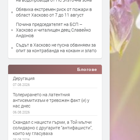
Обявиха екстремен риск от пожари в
област Хасково от 7 до 11 август
Почина председателят на БСП –
Хасково и читалищен деец Славейко
Андонов
Съдът в Хасково не пусна обвиняем за
опит за контрабанда на кокаин и злато
Блогове
Деругация
07.08.2026
Толерирането на латентния
антисемитизъм е тревожен факт (и) у
нас днес
06.08.2026
Скандал с нацисти гърми, а Той мълчи
солидарно с другарите “антифашисти”,
които му гласуваха
05.08.2026