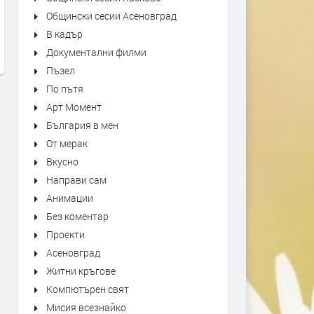
"Bésame Mucho" Alfredo
Sabrina Carpenter - Sugar 
Общински сесии Асеновград
Rodriguez Trio Live at Montreux
- Live at Coachella 2026
В кадър
Jazz Festival
преди 18 часа
Документални филми
преди 18 часа
Пъзел
По пътя
Арт Момент
България в мен
От мерак
Вкусно
Направи сам
Анимации
Без коментар
Проекти
Асеновград
Житни кръгове
Компютърен свят
Мисия всезнайко