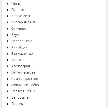
Пъзел
По пътя
Арт Момент
България в мен
От мерак
Вкусно
Направи сам
Анимации
Без коментар
Проекти
Асеновград
Житни кръгове
Компютърен свят
Мисия всезнайко
Протести 2018
Въпросите
Перник