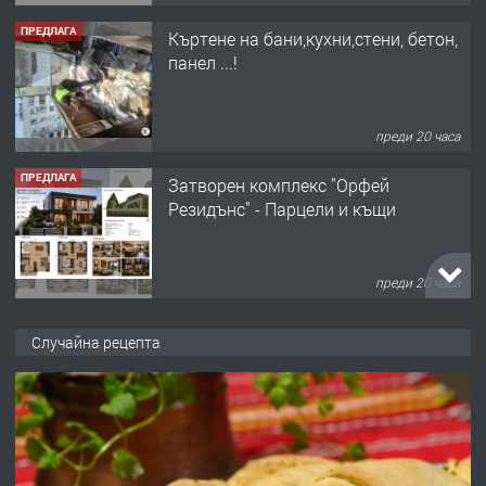
ПРЕДЛАГА
Къртене на бани,кухни,стени, бетон,
панел ...!
преди 20 часа
ПРЕДЛАГА
Затворен комплекс "Орфей
Резидънс" - Парцели и къщи
преди 20 часа
ПРЕДЛАГА
Продавам парцел в кв. Младежки
Случайна рецепта
хълм в Хасково без посредници 0889
537 426
преди 20 часа
ПРЕДЛАГА
Давам обзаведено жилище за жена