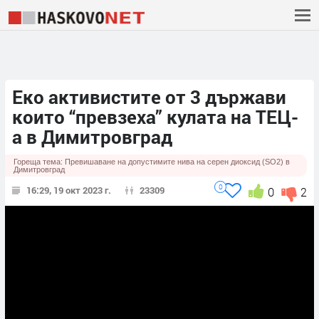
Еко активистите от 3 държави
които “превзеха” кулата на ТЕЦ-
а в Димитровград
Гореща тема:
Превишаване на допустимите нива на серен диоксид (SO2) в
Димитровград
0
16:29, 19 окт 2023 г.
23309
0
2