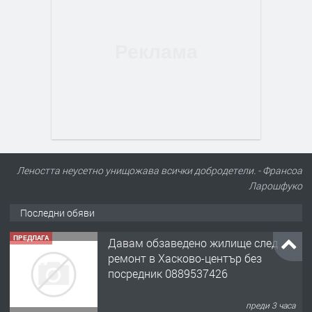
Леността неусетно унищожава всички добродетели. - Франсоа
Ларошфуко
Последни обяви
ПРЕДЛАГА
Давам обзаведено жилище след
ремонт в Хасково-център без
посредник 0889537426
преди 3 часа