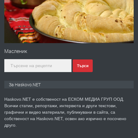
без брокери 0889 537 426
преди 20 часа
ПРЕДЛАГА
Под НАЕМ двустаен Орфей
Масленик
Търси
преди 3 дни
ПРЕДЛАГА
Нов апартамент на ул. Липа до
За Haskovo.NET
Езикова гимназия
Haskovo.NET е собственост на ЕСКОМ МЕДИА ГРУП ООД.
Всички статии, репортажи, интервюта и други текстови,
преди 3 дни
графични и видео материали, публикувани в сайта, са
собственост на Haskovo.NET, освен ако изрично е посочено
ПРЕДЛАГА
🔑 ОБЗАВЕДЕНА ГАРСОНИЕРА ПОД
друго.
НАЕМ В КВ. „ОРФЕЙ“ – ДО
КОМПЛЕКС „ВЕСПРЕМ“, ГР. ХАСКОВО