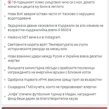
18-годишният Алекс умъртвил чичо си с кол, докато
жената и децата му били в леглото
Нова ВиК авария остави части от Хасково с нарушено
водоподаване
Задържаха двама хасковлии в Кърджали за ало измама на
възрастна кърджалийка,взели й 9500 €
Haskovo.NET вече е и в Instagram
Световните морета врят: Температурата им счупи
историческите рекорди за месец юли
Нови взаимни удари между Русия и Украйна взеха десетки
жертви
Външната министърка обсъди с арабските посланици
изграждането на енергийни връзки с Близкия изток
Одобриха първата иРНК ваксина срещу грип за възрастни
Създадоха ГМО-кучета, които не предизвикват алергии
„Алфа“ спечели футболния турнир в Мадан, наградният
фонд беше дарен за благотворителна кауза