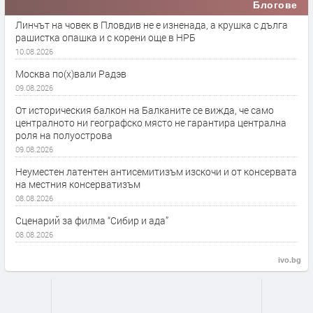
Блогове
Линчът на човек в Пловдив не е изненада, а крушка с дълга
рашистка опашка и с корени още в НРБ
10.08.2026
Москва по(х)вали Радэв
09.08.2026
От историческия балкон на Балканите се вижда, че само
централното ни географско място не гарантира централна
роля на полуострова
09.08.2026
Неуместен латентен антисемитизъм изскочи и от консервата
на местния консерватизъм
08.08.2026
Сценарий за филма “Сибир и ада”
08.08.2026
ivo.bg