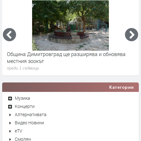
 -
Община Димитровград ще разширява и обновява
Б
местния зоокът
п
преди 1 седмица
п
Категории
Музика
Концерти
Алтернативата
Видео Новини
eTV
Смолян