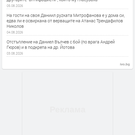
05.08.2026
На гости на своя Даниил руzката Митрофанова е у дома си,
едва ли е освиркана от верващите на Атанас Трендафилов
Николов
04.08.2026
Отстъпление на Даниел Вълчев с бой (по врага Андрей
Гюров) и в подкрепа на др. Йотова
03.08.2026
ivo.bg