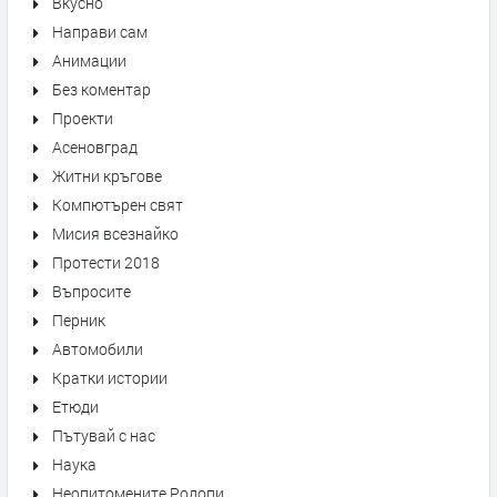
Вкусно
Направи сам
Анимации
Без коментар
Проекти
Асеновград
Житни кръгове
Компютърен свят
Мисия всезнайко
Протести 2018
Въпросите
Перник
Автомобили
Кратки истории
Етюди
Пътувай с нас
Наука
Неопитомените Родопи