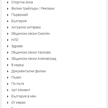
Спортна зона
Филми трейлъри / Реклами
Първомай
България
Актуално интервю
Общински сесии Смолян
НЛО
Здраве
Общински сесии Хасково
Общински сесии Асеновград
В кадър
Документални филми
Пъзел
По пътя
Арт Момент
България в мен
От мерак