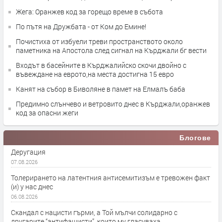
Жега: Оранжев код за горещо време в събота
По пътя на Дружбата - от Ком до Емине!
Почистиха от избуели треви пространството около
паметника на Апостола след сигнал на Кърджали бг вести
Входът в басейните в Кърджалийско скочи двойно с
въвеждане на еврото,на места достигна 15 евро
Канят на събор в Биволяне в памет на Елмалъ баба
Предимно слънчево и ветровито днес в Кърджали,оранжев
код за опасни жеги
Блогове
Деругация
07.08.2026
Толерирането на латентния антисемитизъм е тревожен факт
(и) у нас днес
06.08.2026
Скандал с нацисти гърми, а Той мълчи солидарно с
другарите “антифашисти”, които му гласуваха