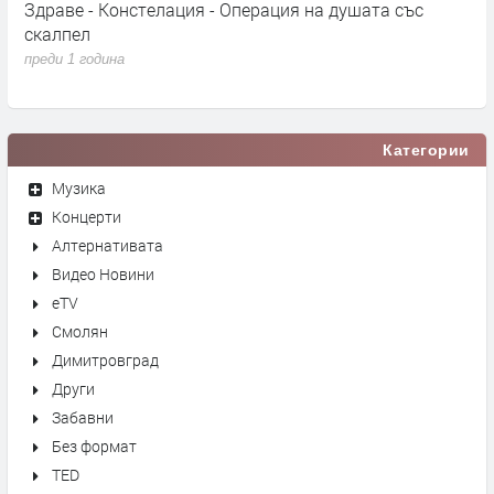
"
Здраве - Констелация - Операция на душата със
С
скалпел
С
о
преди 1 година
п
Категории
Музика
Концерти
Алтернативата
Видео Новини
eTV
Смолян
Димитровград
Други
Забавни
Без формат
TED