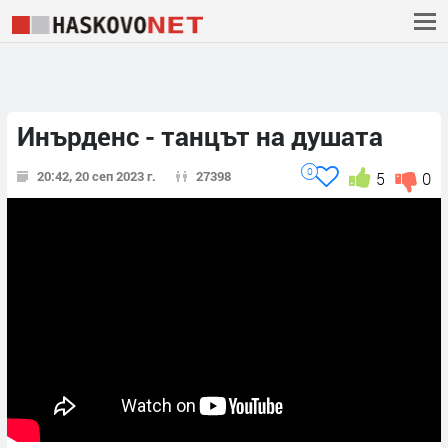
Инърденс - танцът на душата
0
20:42, 20 сеп 2023 г.
27398
5
0