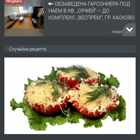
ПРЕДЛАГА
🔑 ОБЗАВЕДЕНА ГАРСОНИЕРА ПОД
НАЕМ В КВ. „ОРФЕЙ“ – ДО
КОМПЛЕКС „ВЕСПРЕМ“, ГР. ХАСКОВО
преди 2 дни
ПРЕДЛАГА
НАПЪЛНО ОБЗАВЕДЕН И
Случайна рецепта
ОБОРУДВАН ТРИСТАЕН
АПАРТАМЕНТ В ЦЕНТЪРА НА ГР.
ХАСКОВО
преди 3 дни
ПРЕДЛАГА
Давам гараж под наем
преди 3 дни
ПРЕДЛАГА
№4120 Магазин/Офис под наем в кв.
Любен Каравелов, Хасково-близо до