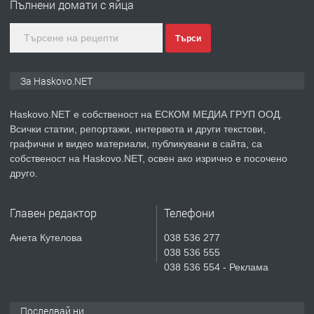
Пълнени домати с яйца
градската градина!
Търси
преди 3 дни
ПРЕДЛАГА
ПРОСТОРЕН ТРИСТАЕН
За Haskovo.NET
АПАРТАМЕНТ В НОВА СГРАДА КВ.
КУБА
Haskovo.NET е собственост на ЕСКОМ МЕДИА ГРУП ООД.
Всички статии, репортажи, интервюта и други текстови,
преди 4 дни
графични и видео материали, публикувани в сайта, са
собственост на Haskovo.NET, освен ако изрично е посочено
ПРЕДЛАГА
Продавам парцел в гр. Хасково кв.
друго.
Хисаря до ток, вода,канализация,
асфалт 0889 537 426
Главен редактор
Телефони
преди 4 дни
Анета Кутелова
038 536 277
038 536 555
ПРЕДЛАГА
СГЛОБЯВАНЕ НА МЕБЕЛИ.
038 536 554 - Реклама
Последвай ни