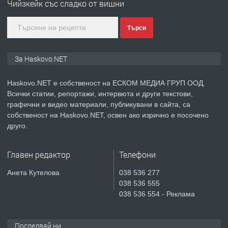
Чийзкейк със сладко от вишни
асфалт 0889 537 426
Търси
преди 2 дни
ПРЕДЛАГА
СГЛОБЯВАНЕ НА МЕБЕЛИ.
За Haskovo.NET
Haskovo.NET е собственост на ЕСКОМ МЕДИА ГРУП ООД.
Всички статии, репортажи, интервюта и други текстови,
преди 2 дни
графични и видео материали, публикувани в сайта, са
собственост на Haskovo.NET, освен ако изрично е посочено
ПРЕДЛАГА
№4119 Едностаен обзаведен
друго.
апартамент под наем в кв.
Училищни, гр. Хасково.
Главен редактор
Телефони
преди 2 дни
Анета Кутелова
038 536 277
038 536 555
ПРЕДЛАГА
Къртене на бетон! Събаряне на
038 536 554 - Реклама
сгради!
Последвай ни