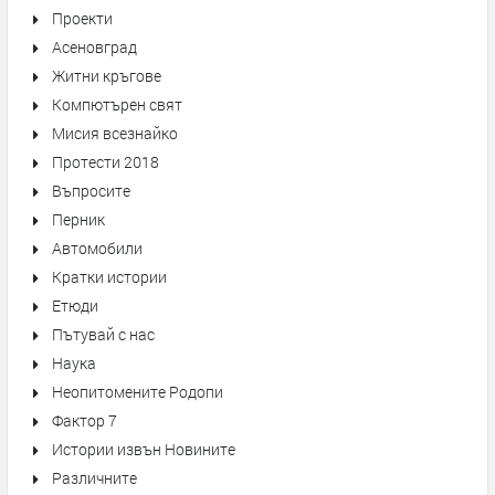
Проекти
Асеновград
Житни кръгове
Компютърен свят
Мисия всезнайко
Протести 2018
Въпросите
Перник
Автомобили
Кратки истории
Етюди
Пътувай с нас
Наука
Неопитомените Родопи
Фактор 7
Истории извън Новините
Различните