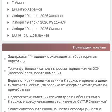
Гейминг
Димитър Аврамов
Избори 19 април 2026 Хасково
Избори 19 април 2026 Кърджали
Избори 19 април 2026 Смолян
ДЕНЯТ с В. Дремджиев
Последни новини
Задържаха 44-годишен с оксикодон и лаборатория за
наркотици
Трима футболисти са под въпрос за първия мач на ОФК
„Хасково“ през новата кампания
Верига от хранителни магазини в Кърджали предлага дини-
гиганти от Любимец за разлика от хипермаркетите,които ги
пренебрегват
Педагогически съветник спечели дело в Районния съд в
Кърджали срещу незаконно уволнение от СУ“П.Р.Славейков“
Чакат чудотворната икона на Света Богородица „Златна