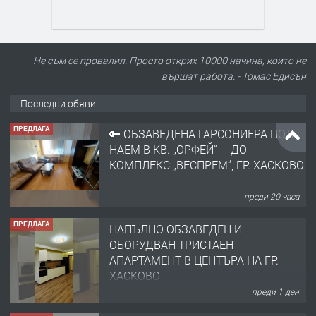
Не съм се провалил. Просто открих 10000 начина, които не
вършат работа. - Томас Едисън
Последни обяви
ПРЕДЛАГА
🔑 ОБЗАВЕДЕНА ГАРСОНИЕРА ПОД
НАЕМ В КВ. „ОРФЕЙ“ – ДО
КОМПЛЕКС „ВЕСПРЕМ“, ГР. ХАСКОВО
преди 20 часа
ПРЕДЛАГА
НАПЪЛНО ОБЗАВЕДЕН И
ОБОРУДВАН ТРИСТАЕН
АПАРТАМЕНТ В ЦЕНТЪРА НА ГР.
ХАСКОВО
преди 1 ден