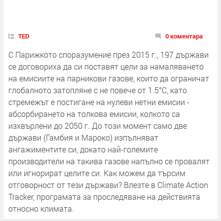
TED
0 коментара
С Парижкото споразумение през 2015 г., 197 държави
се договориха да си поставят цели за намаляването
на емисиите на парникови газове, които да ограничат
глобалното затопляне с не повече от 1.5°C, като
стремежът е постигане на нулеви нетни емисии -
абсорбирането на толкова емисии, колкото са
изхвърлени до 2050 г. До този момент само две
държави (Гамбия и Мароко) изпълняват
ангажиментите си, докато най-големите
производители на такива газове напълно се провалят
или игнорират целите си. Как можем да търсим
отговорност от тези държави? Влезте в Climate Action
Tracker, програмата за проследяване на действията
относно климата.