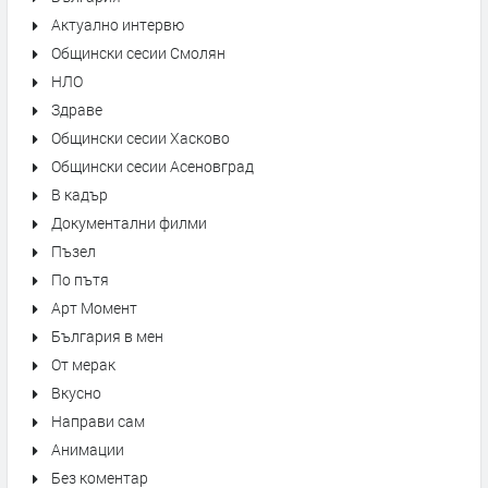
Актуално интервю
Общински сесии Смолян
НЛО
Здраве
Общински сесии Хасково
Общински сесии Асеновград
В кадър
Документални филми
Пъзел
По пътя
Арт Момент
България в мен
От мерак
Вкусно
Направи сам
Анимации
Без коментар