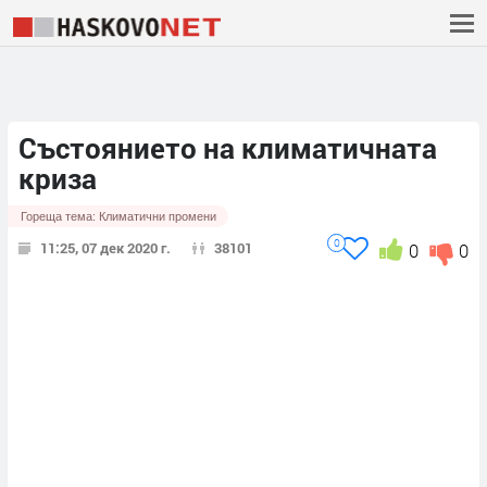
Състоянието на климатичната
криза
Гореща тема:
Климатични промени
0
11:25, 07 дек 2020 г.
38101
0
0