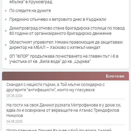
ябълка“ в Крумовград
По следите на думите
Предимно слънчево и ветровито днес в Кърджали
Димитровград отново стана бригадирска столица по повод
80 години от организираното бригадирско движение
Областният управител: Нямам правомощия да защитавам
директор на МБАЛ – Хасково с изтекъл мандат
ОП "ФЛОР" продължава почистването на главен път I-6 в
участъка от кв. „Бела вода“ до кв. „Църква“
Блогове
Скандал с нацисти гърми, а Той мълчи солидарно с
другарите “антифашисти”, които му гласуваха
05.08.2026
На гости на своя Даниил руzката Митрофанова е у дома си,
едва ли е освиркана от верващите на Атанас Трендафилов
Николов
04.08.2026
Отстъпление на Даниел Вълчев с бой (по врага Андрей