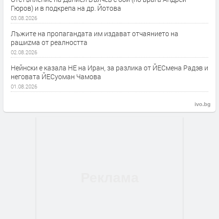
Гюров) и в подкрепа на др. Йотова
03.08.2026
Лъжите на пропагандата им издават отчаянието на
рашиzма от реалността
02.08.2026
Нейнски е казала НЕ на Иран, за разлика от ЙЕСмена Радэв и
неговата ЙЕСуоман Чамова
01.08.2026
ivo.bg