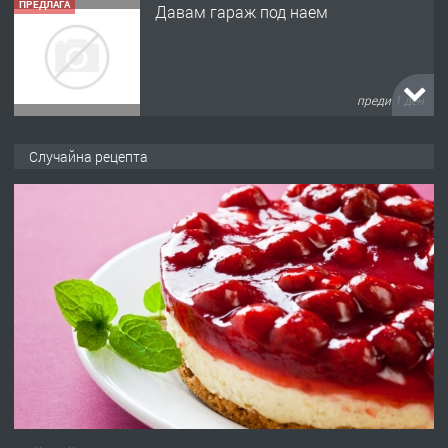
ПРЕДЛАГА
Давам гараж под наем
преди 1 ден
ПРЕДЛАГА
№4120 Магазин/Офис под наем в кв.
Случайна рецепта
Любен Каравелов, Хасково-близо до
градската градина!
преди 1 ден
ПРЕДЛАГА
ПРОСТОРЕН ТРИСТАЕН
АПАРТАМЕНТ В НОВА СГРАДА КВ.
КУБА
преди 2 дни
ПРЕДЛАГА
Продавам парцел в гр. Хасково кв.
Хисаря до ток, вода,канализация,