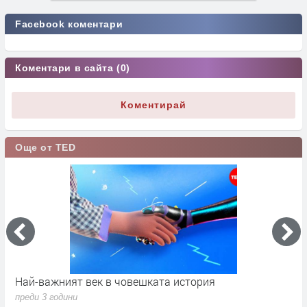
Facebook коментари
Коментари в сайта (0)
Коментирай
Още от TED
Най-важният век в човешката история
К
преди 3 години
п