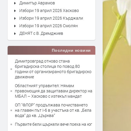
Димитър Аврамов
Избори 19 април 2026 Хасково
Избори 19 април 2026 Кърджали
Избори 19 април 2026 Смолян
ДЕНЯТ с В. Дремджиев
Последни новини
Димитровград отново стана
бригадирска столица по повод 80
години от организираното бригадирско
движение
Областният управител: Нямам
правомощия да защитавам директор на
МБАЛ – Хасково с изтекъл мандат
ОП "ФЛОР" продължава почистването
на главен път I-6 в участъка от кв. „Бела
вода“ до кв. „Църква“
Първите бели щъркели вече поеха на юг