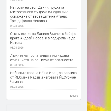
На гости на своя Даниил руzката
Митрофанова е у дома си, едва ли е
освиркана от верващите на Атанас
Трендафилов Николов
04.08.2026
Отстъпление на Даниел Вълчев с бой (по
врага Андрей Гюров) и в подкрепа на др.
Йотова
03.08.2026
Лъжите на пропагандата им издават
отчаянието на рашиzма от реалността
02.08.2026
Нейнски е казала НЕ на Иран, за разлика
от ЙЕСмена Радэв и неговата ЙЕСуоман
Чамова
01.08.2026
ivo.bg