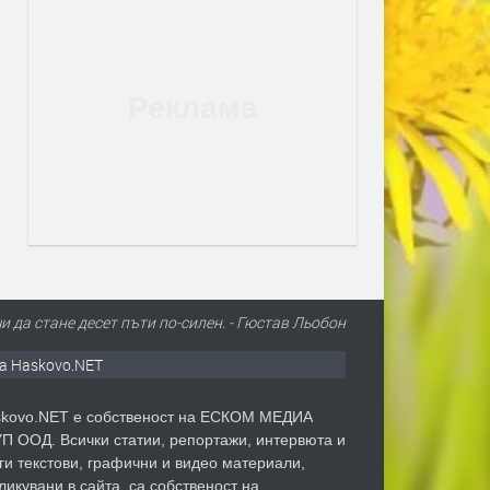
чи да стане десет пъти по-силен. - Гюстав Льобон
а Haskovo.NET
kovo.NET е собственост на ЕСКОМ МЕДИА
П ООД. Всички статии, репортажи, интервюта и
ги текстови, графични и видео материали,
ликувани в сайта, са собственост на