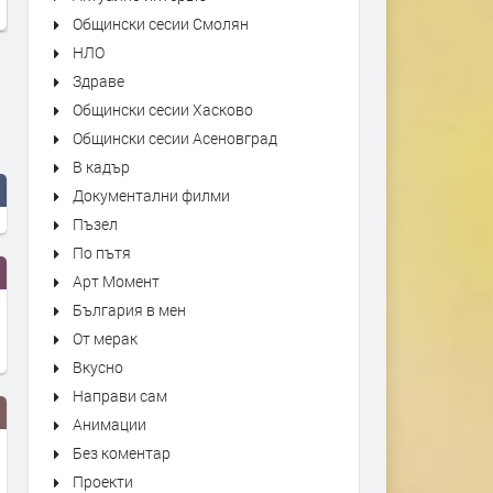
Общински сесии Смолян
НЛО
Здраве
Общински сесии Хасково
Общински сесии Асеновград
В кадър
Документални филми
Пъзел
По пътя
Арт Момент
България в мен
От мерак
Вкусно
Направи сам
Анимации
Без коментар
Проекти