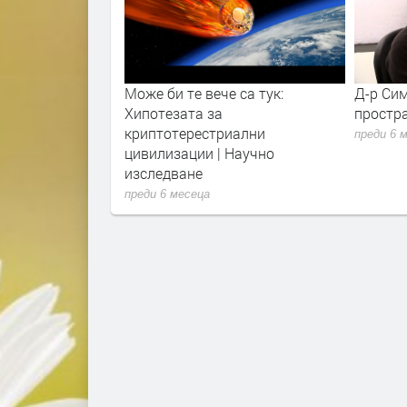
Може би те вече са тук:
Д-р Симеон Хайн Пътуван
Хипотезата за
пространството и времет
криптотерестриални
преди 6 месеца
цивилизации | Научно
изследване
преди 6 месеца