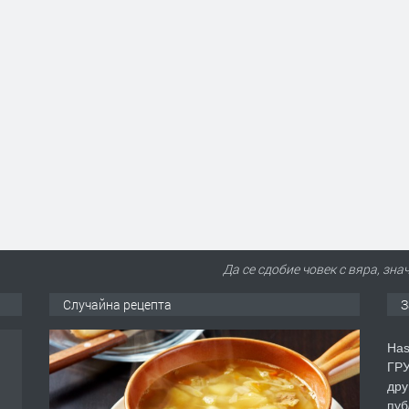
Да се сдобие човек с вяра, зна
Случайна рецепта
З
Has
аса
ГРУ
дру
пуб