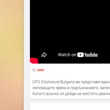
НЛО
UFO Disclosure Bulgaria ви представя еди
липсващите звена в подсъзнанието, запеч
Когато всичко си дойде на мястото реал