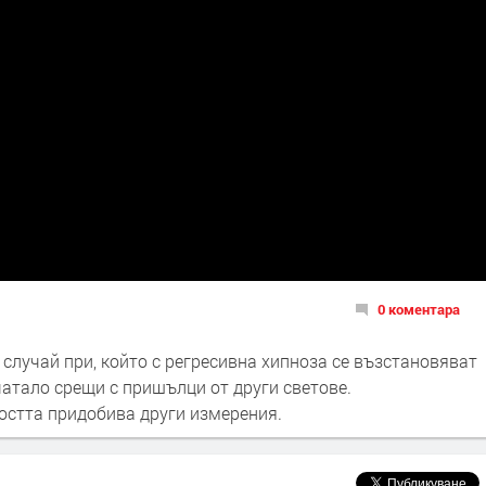
0 коментара
н случай при, който с регресивна хипноза се възстановяват
атало срещи с пришълци от други светове.
ността придобива други измерения.