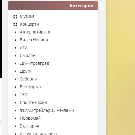
Категории
Музика
Концерти
Алтернативата
Видео Новини
eTV
Смолян
Димитровград
Други
Забавни
Без формат
TED
Спортна зона
Филми трейлъри / Реклами
Първомай
България
Актуално интервю