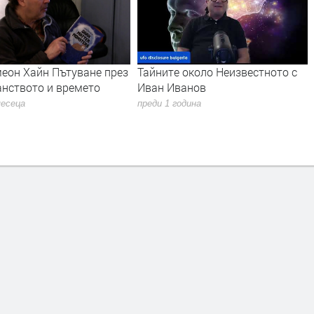
е през
Тайните около Неизвестното с
Интервю на Иван И
о
Иван Иванов
Келър - бивш кос
инженер - втора ч
преди 1 година
преди 2 години