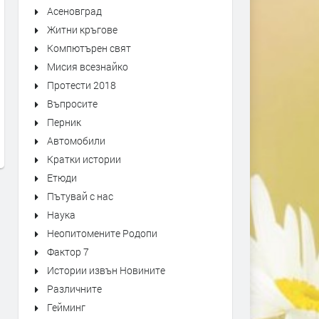
Асеновград
Житни кръгове
Компютърен свят
Мисия всезнайко
ванов с Т Л
Интервю на Иван Иванов с Т Л
Интервю н
Протести 2018
мически
Келър - бивш космически
Клифърд С
аст
инженер - първа част
извънземн
Въпросите
Перник
преди 2 години
преди 2 годи
Автомобили
Кратки истории
Етюди
Пътувай с нас
Наука
Неопитомените Родопи
Фактор 7
Истории извън Новините
Различните
Гейминг