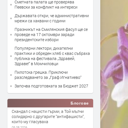
Сметната палата ще провeрява
Пеевски за конфликт на интереси
Държавата откри, че административни
мрежи са хаквани с години
Празникът на Смилянския фасул ще се
проведе на 17 октомври заради
президентските избори
Популярни лектори, дихателни
практики и обреден хляб с квас събраха
публика на фестивала „Здравей,
Здраве!“ в Момчиловци
Пилотска грешка. Приключи
разследването за „Граф Игнатиево“
Започва подготовката за Бюджет 2027
Блогове
Скандал с нацисти гърми, а Той мълчи
солидарно с другарите “антифашисти”,
които му гласуваха
05.08.2026