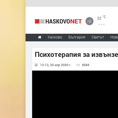
°C
22
Хасково
България
Светът
Нов
Психотерапия за извънз
13:12, 20 апр 2020 г.
8584