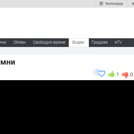
Календар
ини
Обяви
Свободно време
Видео
Градове
eTV
емни
0
1
0