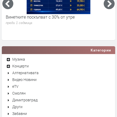
Винетките поскъпват с 30% от утре
3
д
преди 1 седмица
п
Категории
Музика
Концерти
Алтернативата
Видео Новини
eTV
Смолян
Димитровград
Други
Забавни