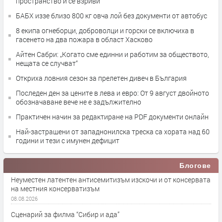
пространство и се взриви
БАБХ иззе близо 800 кг овча лой без документи от автобус
8 екипа огнеборци, доброволци и горски се включиха в
гасенето на два пожара в област Хасково
Айтен Сабри: „Когато сме единни и работим за обществото,
нещата се случват“
Откриха ловния сезон за прелетен дивеч в България
Последен ден за цените в лева и евро: От 9 август двойното
обозначаване вече не е задължително
Практичен начин за редактиране на PDF документи онлайн
Най-застрашени от западнонилска треска са хората над 60
години и тези с имунен дефицит
Блогове
Неуместен латентен антисемитизъм изскочи и от консервата
на местния консерватизъм
08.08.2026
Сценарий за филма “Сибир и ада”