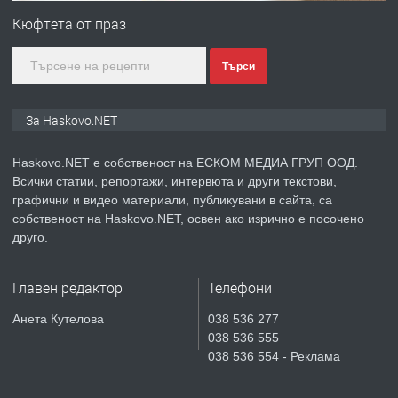
Любен Каравелов, Хасково-близо до
Кюфтета от праз
градската градина!
Търси
преди 4 дни
ПРЕДЛАГА
ПРОСТОРЕН ТРИСТАЕН
За Haskovo.NET
АПАРТАМЕНТ В НОВА СГРАДА КВ.
КУБА
Haskovo.NET е собственост на ЕСКОМ МЕДИА ГРУП ООД.
Всички статии, репортажи, интервюта и други текстови,
преди 5 дни
графични и видео материали, публикувани в сайта, са
собственост на Haskovo.NET, освен ако изрично е посочено
ПРЕДЛАГА
Продавам парцел в гр. Хасково кв.
друго.
Хисаря до ток, вода,канализация,
асфалт 0889 537 426
Главен редактор
Телефони
преди 5 дни
Анета Кутелова
038 536 277
038 536 555
ПРЕДЛАГА
СГЛОБЯВАНЕ НА МЕБЕЛИ.
038 536 554 - Реклама