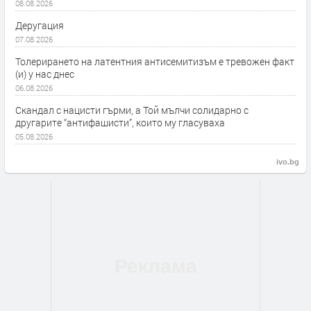
08.08.2026
Деругация
07.08.2026
Толерирането на латентния антисемитизъм е тревожен факт
(и) у нас днес
06.08.2026
Скандал с нацисти гърми, а Той мълчи солидарно с
другарите “антифашисти”, които му гласуваха
05.08.2026
ivo.bg