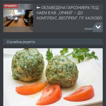
ПРЕДЛАГА
🔑 ОБЗАВЕДЕНА ГАРСОНИЕРА ПОД
НАЕМ В КВ. „ОРФЕЙ“ – ДО
КОМПЛЕКС „ВЕСПРЕМ“, ГР. ХАСКОВО
преди 3 дни
ПРЕДЛАГА
НАПЪЛНО ОБЗАВЕДЕН И
Случайна рецепта
ОБОРУДВАН ТРИСТАЕН
АПАРТАМЕНТ В ЦЕНТЪРА НА ГР.
ХАСКОВО
преди 4 дни
ПРЕДЛАГА
Давам гараж под наем
преди 4 дни
ПРЕДЛАГА
№4120 Магазин/Офис под наем в кв.