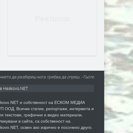
ието да разбереш кога трябва да спреш. - Гьоте
а Haskovo.NET
kovo.NET е собственост на ЕСКОМ МЕДИА
П ООД. Всички статии, репортажи, интервюта и
ги текстови, графични и видео материали,
ликувани в сайта, са собственост на
kovo.NET, освен ако изрично е посочено друго.