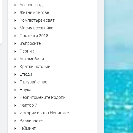
Асеновград
Житни кръгове
Час по физическа активност с
800 знамена ще украсят 
Компютърен свят
Тереза Маринова проведоха в
на папа Франциск по ули
Мисия всезнайко
първомайско училище
Раковски
Протести 2018
преди 7 години
преди 7 години
Въпросите
Перник
Автомобили
Кратки истории
Етюди
Пътувай с нас
Наука
Неопитомените Родопи
Фактор 7
Истории извън Новините
Различните
Гейминг