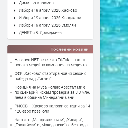
Димитър Аврамов
Избори 19 април 2026 Хасково
Избори 19 април 2026 Кърджали
Избори 19 април 2026 Смолян
ДЕНЯТ с В. Дремджиев
Последни новини
Haskovo.NET вече е и в TikTok – част от
новата медийна кампания на медията
ОФК „Хасково“ стартира новия сезон с
победа над „Гигант“
Позиция на Муса Чолак: Арестът ми е
по сценарий, искам проверка за 3,3 млн.
лева в община Минерални бани
РИОСВ – Хасково наложи санкции за 14
420 евро през юли
Части от „Младежки хълм“, „Хисаря“,
„Тракийски“ и „Македонски“ са без вода