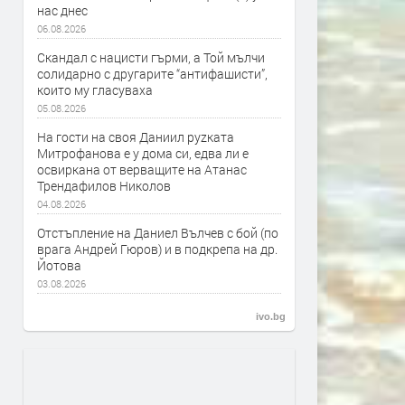
нас днес
06.08.2026
Скандал с нацисти гърми, а Той мълчи
солидарно с другарите “антифашисти”,
които му гласуваха
05.08.2026
На гости на своя Даниил руzката
Митрофанова е у дома си, едва ли е
освиркана от верващите на Атанас
Трендафилов Николов
04.08.2026
Отстъпление на Даниел Вълчев с бой (по
врага Андрей Гюров) и в подкрепа на др.
Йотова
03.08.2026
ivo.bg