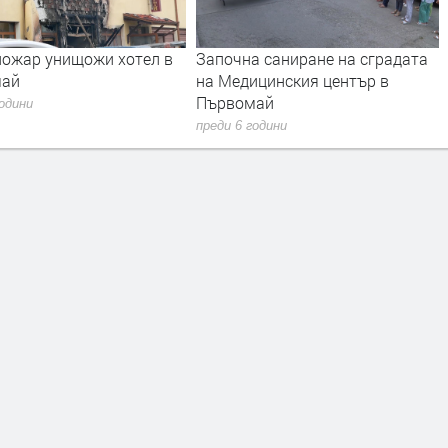
а саниране на сградата
Среща на Сергей Станишев с
ицинския център в
премиерите социалисти от ЕС
май
преди 7 години
години