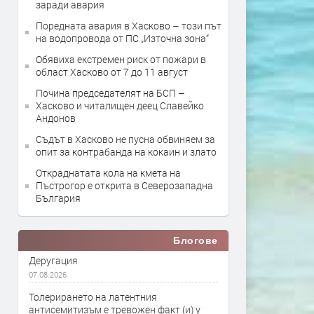
заради авария
Поредната авария в Хасково – този път
на водопровода от ПС „Източна зона“
Обявиха екстремен риск от пожари в
област Хасково от 7 до 11 август
Почина председателят на БСП –
Хасково и читалищен деец Славейко
Андонов
Съдът в Хасково не пусна обвиняем за
опит за контрабанда на кокаин и злато
Откраднатата кола на кмета на
Пъстрогор е открита в Северозападна
България
Блогове
Деругация
07.08.2026
Толерирането на латентния
антисемитизъм е тревожен факт (и) у