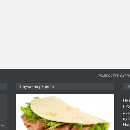
Мъдростта е умен
Случайна рецепта
З
Has
ГРУ
дру
пуб
Has
ден