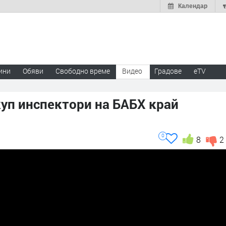
Календар
ини
Обяви
Свободно време
Видео
Градове
eTV
куп инспектори на БАБХ край
0
8
2