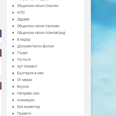
Общински сесии Смолян
НЛО
Здраве
Общински сесии Хасково
Общински сесии Асеновград
В кадър
Документални филми
Пъзел
По пътя
Арт Момент
България в мен
От мерак
Вкусно
Направи сам
Анимации
Без коментар
Проекти