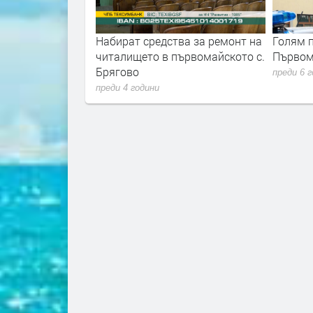
ва за ремонт на
Голям пожар унищожи хотел в
Започн
първомайското с.
Първомай
на Мед
Първо
преди 6 години
преди 6 