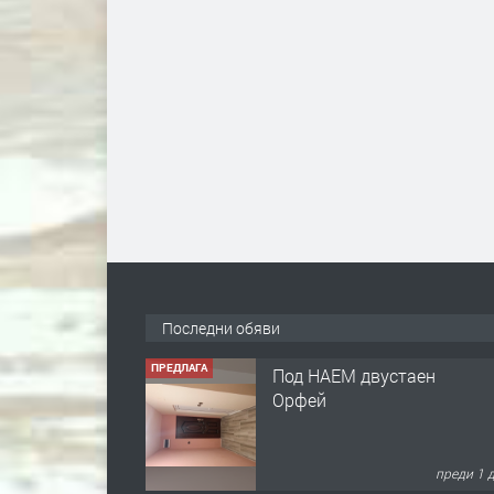
Последни обяви
ПРЕДЛАГА
Нов апартамент на ул.
Липа до Езикова
гимназия
преди 1 