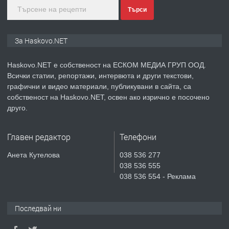
Търси
преди 5 дни
ПРЕДЛАГА
ПРОСТОРЕН ТРИСТАЕН
За Haskovo.NET
АПАРТАМЕНТ В НОВА СГРАДА КВ.
КУБА
Haskovo.NET е собственост на ЕСКОМ МЕДИА ГРУП ООД.
Всички статии, репортажи, интервюта и други текстови,
преди 5 дни
графични и видео материали, публикувани в сайта, са
собственост на Haskovo.NET, освен ако изрично е посочено
ПРЕДЛАГА
Продавам парцел в гр. Хасково кв.
друго.
Хисаря до ток, вода,канализация,
асфалт 0889 537 426
Главен редактор
Телефони
преди 5 дни
Анета Кутелова
038 536 277
038 536 555
ПРЕДЛАГА
СГЛОБЯВАНЕ НА МЕБЕЛИ.
038 536 554 - Реклама
Последвай ни
преди 5 дни