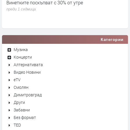
Винетките поскъпват с 30% от утре
3
д
преди 1 седмица
п
Категории
Музика
Концерти
Алтернативата
Видео Новини
eTV
Смолян
Димитровград
Други
Забавни
Без формат
TED