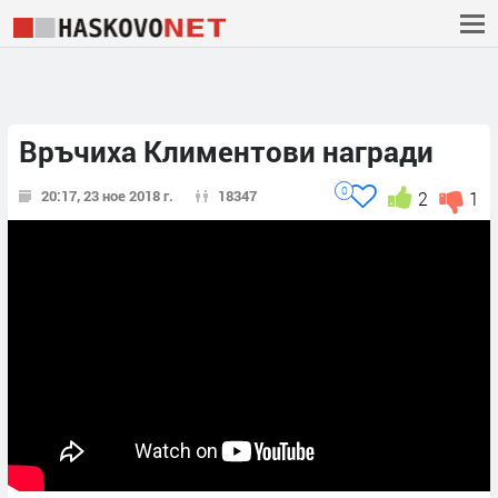
Връчиха Климентови награди
0
20:17, 23 ное 2018 г.
18347
2
1