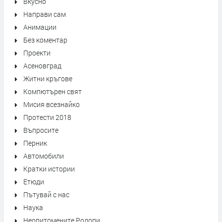
Вкусно
Направи сам
Анимации
Без коментар
Проекти
Асеновград
Житни кръгове
Компютърен свят
Мисия всезнайко
Протести 2018
Въпросите
Перник
Автомобили
Кратки истории
Етюди
Пътувай с нас
Наука
Неопитомените Родопи