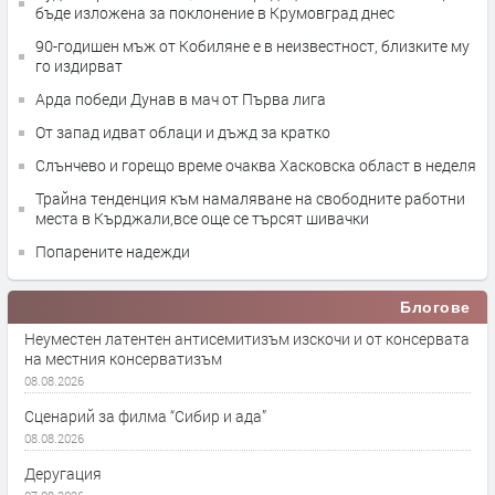
бъде изложена за поклонение в Крумовград днес
90-годишен мъж от Кобиляне е в неизвестност, близките му
го издирват
Арда победи Дунав в мач от Първа лига
От запад идват облаци и дъжд за кратко
Слънчево и горещо време очаква Хасковска област в неделя
Трайна тенденция към намаляване на свободните работни
места в Кърджали,все още се търсят шивачки
Попарените надежди
Блогове
Неуместен латентен антисемитизъм изскочи и от консервата
на местния консерватизъм
08.08.2026
Сценарий за филма “Сибир и ада”
08.08.2026
Деругация