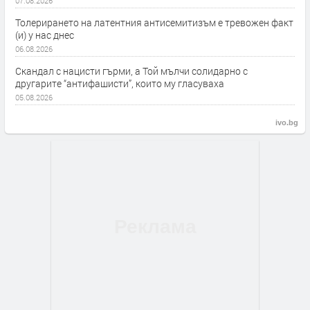
07.08.2026
Толерирането на латентния антисемитизъм е тревожен факт
(и) у нас днес
06.08.2026
Скандал с нацисти гърми, а Той мълчи солидарно с
другарите “антифашисти”, които му гласуваха
05.08.2026
ivo.bg