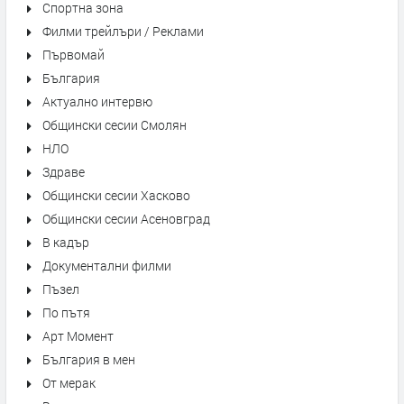
Спортна зона
Филми трейлъри / Реклами
Първомай
България
Актуално интервю
Общински сесии Смолян
НЛО
Здраве
Общински сесии Хасково
Общински сесии Асеновград
В кадър
Документални филми
Пъзел
По пътя
Арт Момент
България в мен
От мерак