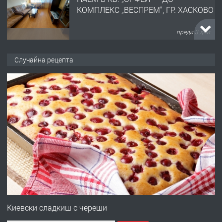
КОМПЛЕКС „ВЕСПРЕМ“, ГР. ХАСКОВО
преди 3 дни
ПРЕДЛАГА
НАПЪЛНО ОБЗАВЕДЕН И
Случайна рецепта
ОБОРУДВАН ТРИСТАЕН
АПАРТАМЕНТ В ЦЕНТЪРА НА ГР.
ХАСКОВО
преди 4 дни
ПРЕДЛАГА
Давам гараж под наем
преди 4 дни
ПРЕДЛАГА
№4120 Магазин/Офис под наем в кв.
Любен Каравелов, Хасково-близо до
Киевски сладкиш с череши
градската градина!