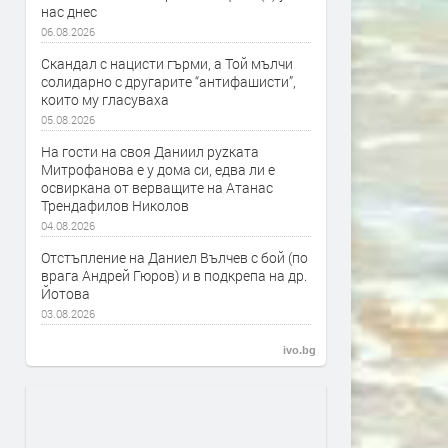
нас днес
06.08.2026
Скандал с нацисти гърми, а Той мълчи
солидарно с другарите “антифашисти”,
които му гласуваха
05.08.2026
На гости на своя Даниил руzката
Митрофанова е у дома си, едва ли е
освиркана от верващите на Атанас
Трендафилов Николов
04.08.2026
Отстъпление на Даниел Вълчев с бой (по
врага Андрей Гюров) и в подкрепа на др.
Йотова
03.08.2026
ivo.bg