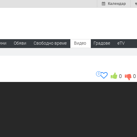
Календар
ини
Обяви
Свободно време
Видео
Градове
eTV
0
0
0