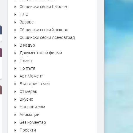
Общински сесии Смолян
НЛО
Здраве
Общински сесии Хасково
Общински сесии Асеновград
В кадър
Документални филми
Пъзел
По пътя
Арт Момент
България в мен
От мерак
Вкусно
Направи сам
Анимации
Без коментар
Проекти