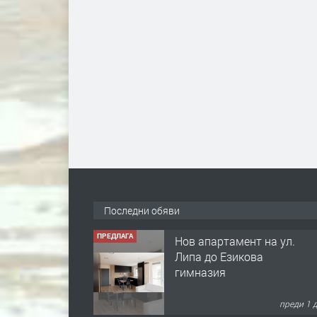
Последни обяви
ПРЕДЛАГА
Нов апартамент на ул.
Липа до Езикова
гимназия
преди 1 