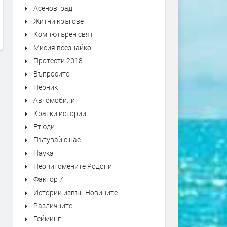
Асеновград
Новият PEUGEOT PARTNER (ван
Електрическият Peugeot e
Житни кръгове
на 2019)
LEGEND
Компютърен свят
преди 7 години
преди 7 години
Мисия всезнайко
Протести 2018
Въпросите
Перник
Автомобили
Кратки истории
Етюди
Пътувай с нас
Наука
Неопитомените Родопи
Фактор 7
Истории извън Новините
Различните
Гейминг