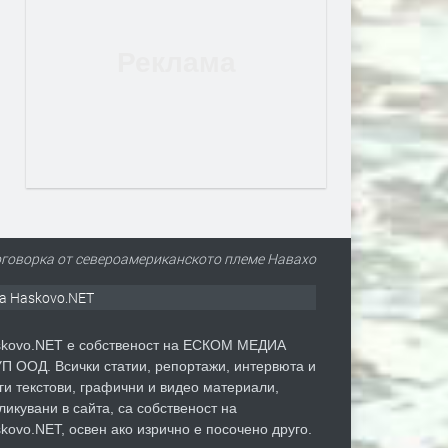
- Поговорка от североамериканското племе Навахо
а Haskovo.NET
kovo.NET е собственост на ЕСКОМ МЕДИА
П ООД. Всички статии, репортажи, интервюта и
ги текстови, графични и видео материали,
ликувани в сайта, са собственост на
kovo.NET, освен ако изрично е посочено друго.