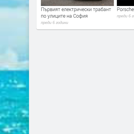
VISION AVTR по
Първият електрически трабант
Porsche
по улиците на София
преди 6 
преди 6 години