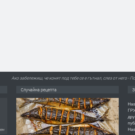
Ако забележиш, че конят под тебе се е гътнал, слез от него 
Случайна рецепта
З
Has
ГРУ
дру
пуб
Has
ден