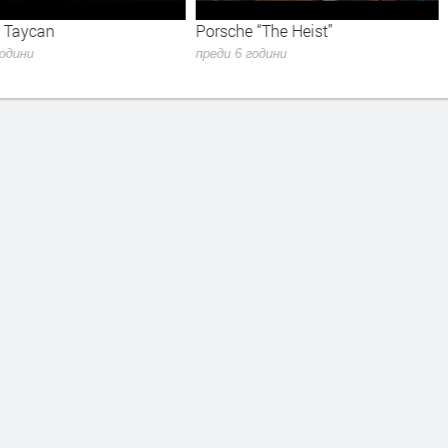
 Taycan
Porsche “The Heist”
години
преди 6 години