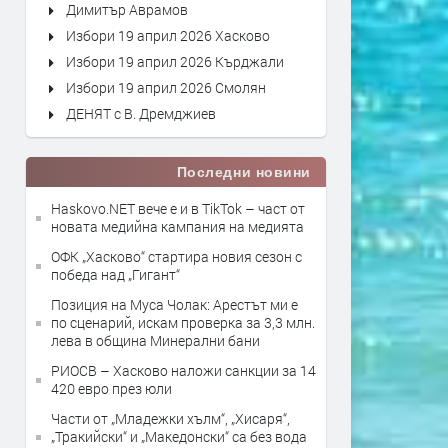
Димитър Аврамов
Избори 19 април 2026 Хасково
Избори 19 април 2026 Кърджали
Избори 19 април 2026 Смолян
ДЕНЯТ с В. Дремджиев
Последни новини
Haskovo.NET вече е и в TikTok – част от
новата медийна кампания на медията
ОФК „Хасково“ стартира новия сезон с
победа над „Гигант“
Позиция на Муса Чолак: Арестът ми е
по сценарий, искам проверка за 3,3 млн.
лева в община Минерални бани
РИОСВ – Хасково наложи санкции за 14
420 евро през юли
Части от „Младежки хълм“, „Хисаря“,
„Тракийски“ и „Македонски“ са без вода