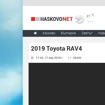
°C
27
Хасково
България
Светът
Нов
2019 Toyota RAV4
17:43, 17 апр 2018 г.
28449