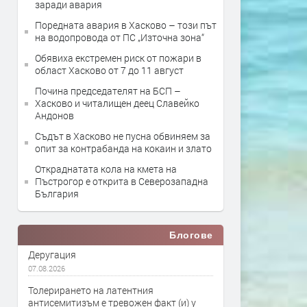
заради авария
Поредната авария в Хасково – този път
на водопровода от ПС „Източна зона“
Обявиха екстремен риск от пожари в
област Хасково от 7 до 11 август
Почина председателят на БСП –
Хасково и читалищен деец Славейко
Андонов
Съдът в Хасково не пусна обвиняем за
опит за контрабанда на кокаин и злато
Откраднатата кола на кмета на
Пъстрогор е открита в Северозападна
България
Блогове
Деругация
07.08.2026
Толерирането на латентния
антисемитизъм е тревожен факт (и) у