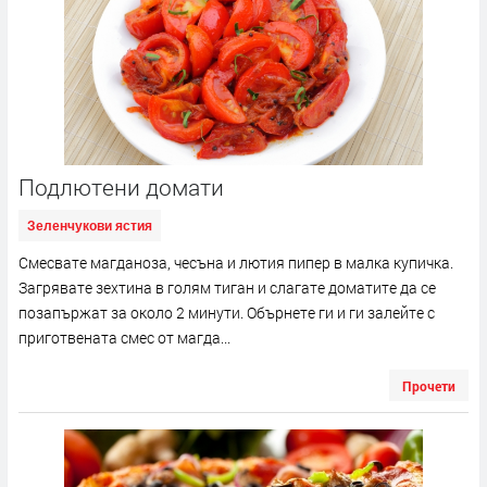
Подлютени домати
Зеленчукови ястия
Смесвате магданоза, чесъна и лютия пипер в малка купичка.
Загрявате зехтина в голям тиган и слагате доматите да се
позапържат за около 2 минути. Обърнете ги и ги залейте с
приготвената смес от магда...
Прочети