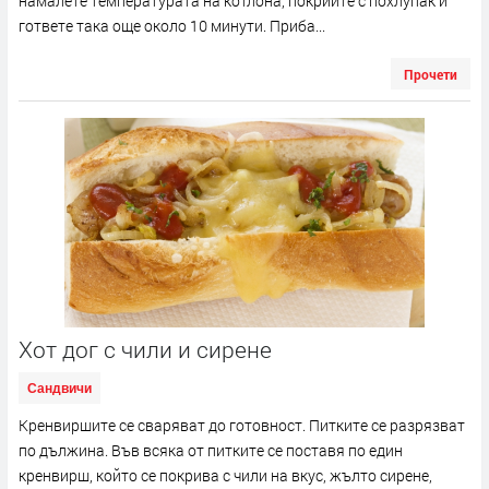
намалете температурата на котлона, покрийте с похлупак и
гответе така още около 10 минути. Приба...
Прочети
Хот дог с чили и сирене
Сандвичи
Кренвиршите се сваряват до готовност. Питките се разрязват
по дължина. Във всяка от питките се поставя по един
кренвирш, който се покрива с чили на вкус, жълто сирене,