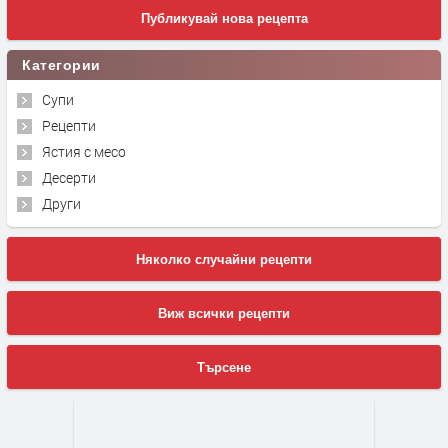
Публикувай нова рецепта
Категории
Супи
Рецепти
Ястия с месо
Десерти
Други
Няколко случайни рецепти
Виж всички рецепти
Търсене