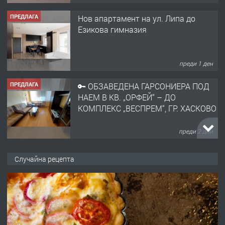
Езикова гимназия
преди 1 ден
ПРЕДЛАГА
🔑 ОБЗАВЕДЕНА ГАРСОНИЕРА ПОД
НАЕМ В КВ. „ОРФЕЙ“ – ДО
КОМПЛЕКС „ВЕСПРЕМ“, ГР. ХАСКОВО
преди 2 дни
ПРЕДЛАГА
НАПЪЛНО ОБЗАВЕДЕН И
ОБОРУДВАН ТРИСТАЕН
АПАРТАМЕНТ В ЦЕНТЪРА НА ГР.
Случайна рецепта
ХАСКОВО
преди 3 дни
ПРЕДЛАГА
Давам гараж под наем