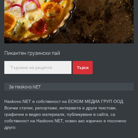
преди 3 дни
ПРЕДЛАГА
№4120 Магазин/Офис под наем в кв.
Любен Каравелов, Хасково-близо до
градската градина!
Пикантен грузински пай
преди 3 дни
Търси
ПРЕДЛАГА
ПРОСТОРЕН ТРИСТАЕН
АПАРТАМЕНТ В НОВА СГРАДА КВ.
КУБА
За Haskovo.NET
преди 4 дни
Haskovo.NET е собственост на ЕСКОМ МЕДИА ГРУП ООД.
Всички статии, репортажи, интервюта и други текстови,
ПРЕДЛАГА
Продавам парцел в гр. Хасково кв.
графични и видео материали, публикувани в сайта, са
Хисаря до ток, вода,канализация,
собственост на Haskovo.NET, освен ако изрично е посочено
асфалт 0889 537 426
друго.