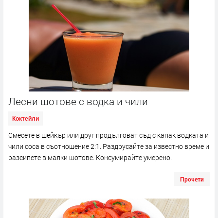
Лесни шотове с водка и чили
Коктейли
Смесете в шейкър или друг продълговат съд с капак водката и
чили соса в съотношение 2:1. Раздрусайте за известно време и
разсипете в малки шотове. Консумирайте умерено.
Прочети