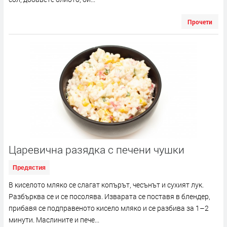
Прочети
Царевична разядка с печени чушки
Предястия
В киселото мляко се слагат копърът, чесънът и сухият лук.
Разбърква се и се посолява. Изварата се поставя в блендер,
прибавя се подправеното кисело мляко и се разбива за 1–2
минути. Маслините и пече...