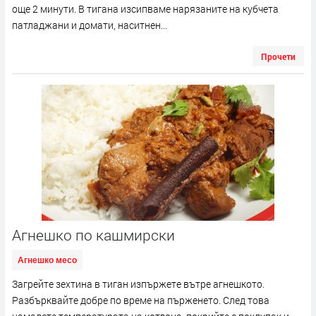
още 2 минути. В тигана изсипваме нарязаните на кубчета
патладжани и домати, наситнен...
Прочети
Агнешко по кашмирски
Агнешко месо
Загрейте зехтина в тиган изпържете вътре агнешкото.
Разбърквайте добре по време на пърженето. След това