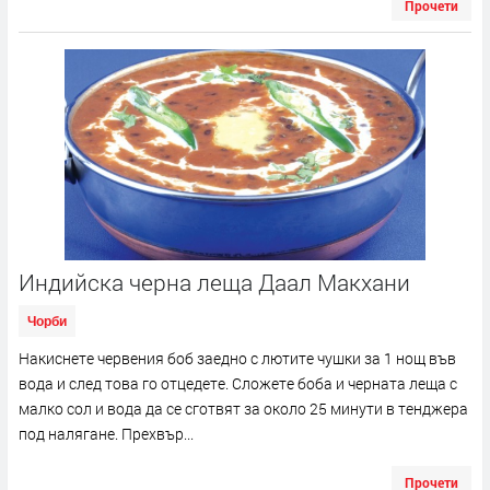
Прочети
Индийска черна леща Даал Макхани
Чорби
Накиснете червения боб заедно с лютите чушки за 1 нощ във
вода и след това го отцедете. Сложете боба и черната леща с
малко сол и вода да се сготвят за около 25 минути в тенджера
под налягане. Прехвър...
Прочети