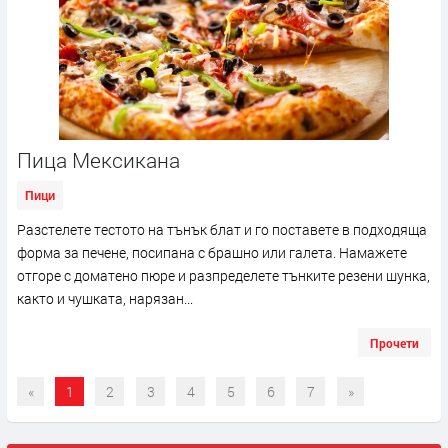
Пица Мексикана
Пици
Разстелете тестото на тънък блат и го поставете в подходяща
форма за печене, посипана с брашно или галета. Намажете
отгоре с доматено пюре и разпределете тънките резени шунка,
както и чушката, нарязан...
Прочети
«
1
2
3
4
5
6
7
»