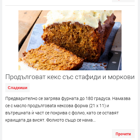
Продълговат кекс със стафиди и моркови
Сладкиши
Предварително се загрява фурната до 180 градуса. Намазва
се с масло продълговаta кексова форма (21 x 11) и
вътрешната ѝ част се покрива с фолио, като се оставят
краищата да висят. Фолиото също се нама...
Прочети