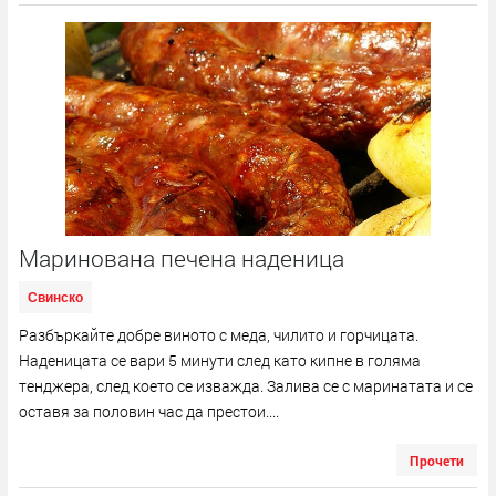
Маринована печена наденица
Свинско
Разбъркайте добре виното с меда, чилито и горчицата.
Наденицата се вари 5 минути след като кипне в голяма
тенджера, след което се изважда. Залива се с маринатата и се
оставя за половин час да престои....
Прочети