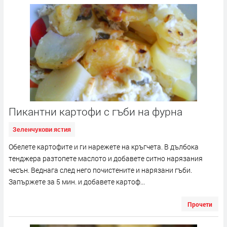
Пикантни картофи с гъби на фурна
Зеленчукови ястия
Обелете картофите и ги нарежете на кръгчета. В дълбока
тенджера разтопете маслото и добавете ситно нарязания
чесън. Веднага след него почистените и нарязани гъби.
Запържете за 5 мин. и добавете картоф...
Прочети