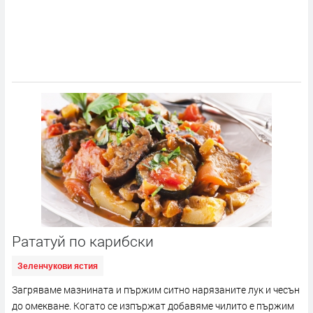
Рататуй по карибски
Зеленчукови ястия
Загряваме мазнината и пържим ситно нарязаните лук и чесън
до омекване. Когато се изпържат добавяме чилито е пържим