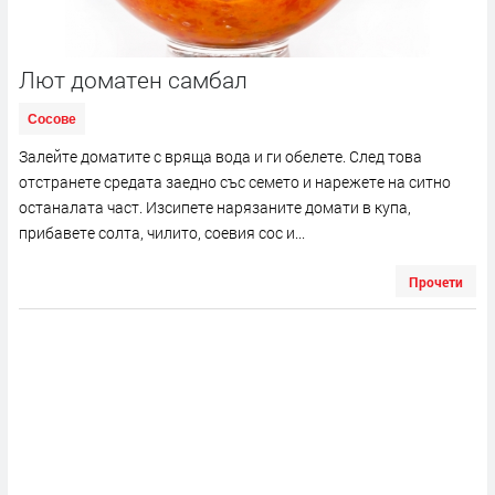
Лют доматен самбал
Сосове
Залейте доматите с вряща вода и ги обелете. След това
отстранете средата заедно със семето и нарежете на ситно
останалата част. Изсипете нарязаните домати в купа,
прибавете солта, чилито, соевия сос и...
Прочети