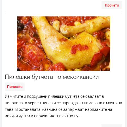
Прочети
Пилешки бутчета по мексикански
Пилешко
Измитите и подсушени пилешки бутчета се овалват в
половината червен пипер и се нареждат в намазана с мазнина
тава. В останалата мазнина се запържват нарязаните на
ивички чушки и нарязаният на ситно лу...