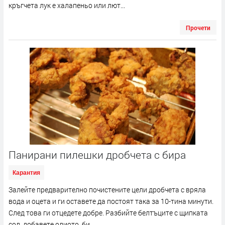
кръгчета лук е халапеньо или лют...
Прочети
Панирани пилешки дробчета с бира
Карантия
Залейте предварително почистените цели дробчета с вряла
вода и оцета и ги оставете да постоят така за 10-тина минути.
След това ги отцедете добре. Разбийте белтъците с щипката
сол, добавете олиото, би...