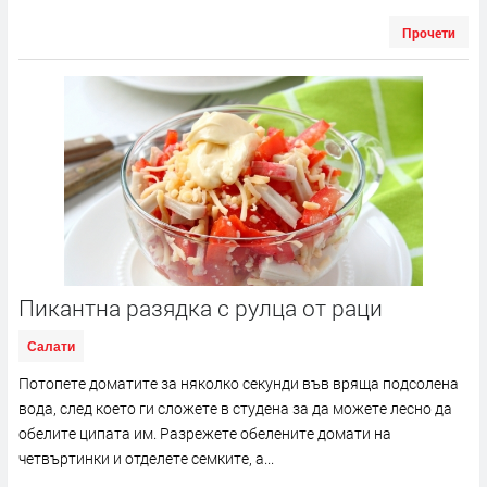
Прочети
Пикантна разядка с рулца от раци
Салати
Потопете доматите за няколко секунди във вряща подсолена
вода, след което ги сложете в студена за да можете лесно да
обелите ципата им. Разрежете обелените домати на
четвъртинки и отделете семките, а...