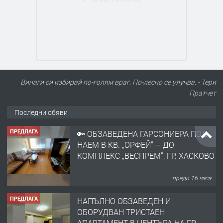
ПРЕДЛАГА
🔑 ОБЗАВЕДЕНА ГАРСОНИЕРА ПОД
Винаги си избирай по-голям враг. По-лесно се улучва. - Тери
НАЕМ В КВ. „ОРФЕЙ“ – ДО
Пратчет
КОМПЛЕКС „ВЕСПРЕМ“, ГР. ХАСКОВО
Последни обяви
преди 16 часа
ПРЕДЛАГА
НАПЪЛНО ОБЗАВЕДЕН И
ОБОРУДВАН ТРИСТАЕН
АПАРТАМЕНТ В ЦЕНТЪРА НА ГР.
ХАСКОВО
преди 1 ден
ПРЕДЛАГА
Давам гараж под наем