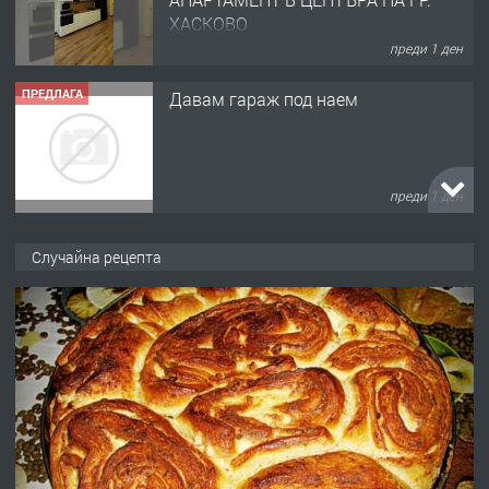
преди 1 ден
ПРЕДЛАГА
№4120 Магазин/Офис под наем в кв.
Любен Каравелов, Хасково-близо до
градската градина!
преди 1 ден
Случайна рецепта
ПРЕДЛАГА
ПРОСТОРЕН ТРИСТАЕН
АПАРТАМЕНТ В НОВА СГРАДА КВ.
КУБА
преди 2 дни
ПРЕДЛАГА
Продавам парцел в гр. Хасково кв.
Хисаря до ток, вода,канализация,
асфалт 0889 537 426