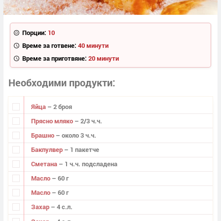
Порции:
10
Време за готвене:
40 минути
Време за приготвяне:
20 минути
Необходими продукти
Яйца
– 2 броя
Прясно мляко
– 2/3 ч.ч.
Брашно
– около 3 ч.ч.
Бакпулвер
– 1 пакетче
Сметана
– 1 ч.ч. подсладена
Масло
– 60 г
Масло
– 60 г
Захар
– 4 с.л.