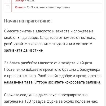
Захар
– 4 с.л.
Кокос
– 2 - 3 ч.ч. кокосови стърготини
Начин на приготвяне
Смесете сметана, маслото и захарта и сложете на
слаб огън да заври. След това отнемете от котлона,
разбъркайте с кокосовите стърготини и оставете
заливката да изстине.
За блата разбийте маслото със захарта и яйцата.
Постепенно добавете пресятото брашно с бакпулвера
и прясното мляко. Разбъркайте добре и прехвърлете в
намазнена тава. Отгоре изсипете кокосовата заливка.
Сложете сладкиша да се пече в предварително
загряна на 180 градуса фурна за около половин час.