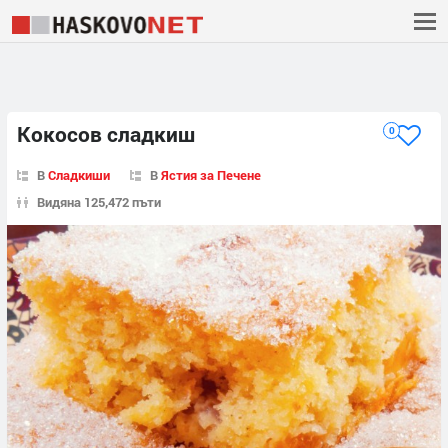
Кокосов сладкиш
0
В
Сладкиши
В
Ястия за Печене
Видяна 125,472 пъти