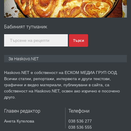
преди 2 дни
ПРЕДЛАГА
СГЛОБЯВАНЕ НА МЕБЕЛИ.
Бабиният тутманик
Търси
преди 2 дни
За Haskovo.NET
ПРЕДЛАГА
№4119 Едностаен обзаведен
апартамент под наем в кв.
Haskovo.NET е собственост на ЕСКОМ МЕДИА ГРУП ООД.
Училищни, гр. Хасково.
Всички статии, репортажи, интервюта и други текстови,
графични и видео материали, публикувани в сайта, са
преди 2 дни
собственост на Haskovo.NET, освен ако изрично е посочено
друго.
ПРЕДЛАГА
Къртене на бетон! Събаряне на
сгради!
Главен редактор
Телефони
Анета Кутелова
038 536 277
038 536 555
преди 2 дни