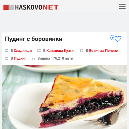
Пудинг с боровинки
0
В
Сладкиши
В
Канадска Кухня
В
Ястия за Печене
В
Пудинг
Видяна 176,218 пъти