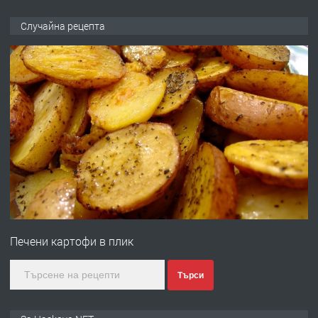
ПРЕДЛАГА
НАПЪЛНО ОБЗАВЕДЕН И
Случайна рецепта
ОБОРУДВАН ТРИСТАЕН
АПАРТАМЕНТ В ЦЕНТЪРА НА ГР.
ХАСКОВО
преди 2 дни
ПРЕДЛАГА
Давам гараж под наем
преди 2 дни
ПРЕДЛАГА
№4120 Магазин/Офис под наем в кв.
Любен Каравелов, Хасково-близо до
Печени картофи в плик
градската градина!
преди 2 дни
Търси
ПРЕДЛАГА
ПРОСТОРЕН ТРИСТАЕН