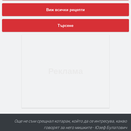
Виж всички рецепти
Търсене
Още не съм срещнал котарак, който да се интресува, какво
говорят за него мишките - Юзеф Булатович