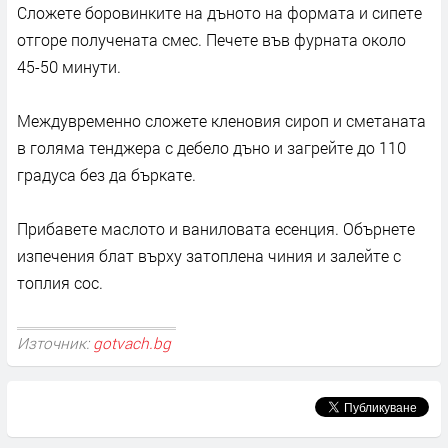
Сложете боровинките на дъното на формата и сипете
отгоре получената смес. Печете във фурната около
45-50 минути.
Междувременно сложете кленовия сироп и сметаната
в голяма тенджера с дебело дъно и загрейте до 110
градуса без да бъркате.
Прибавете маслото и ваниловата есенция. Обърнете
изпечения блат върху затоплена чиния и залейте с
топлия сос.
Източник:
gotvach.bg