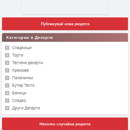
Публикувай нова рецепта
Категории в Десерти
Сладкиши
Торти
Тестени десерти
Кремове
Палачинки
Бутер Тесто
Баници
Сладко
Други Десерти
Няколко случайни рецепти