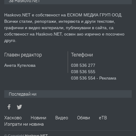
За Haskovo.NET
АПАРТАМЕНТ В НОВА СГРАДА КВ.
КУБА
Haskovo.NET е собственост на ЕСКОМ МЕДИА ГРУП ООД.
Всички статии, репортажи, интервюта и други текстови,
преди 3 дни
графични и видео материали, публикувани в сайта, са
собственост на Haskovo.NET, освен ако изрично е посочено
ПРЕДЛАГА
Продавам парцел в гр. Хасково кв.
друго.
Хисаря до ток, вода,канализация,
асфалт 0889 537 426
Главен редактор
Телефони
преди 3 дни
Анета Кутелова
038 536 277
038 536 555
ПРЕДЛАГА
СГЛОБЯВАНЕ НА МЕБЕЛИ.
038 536 554 - Реклама
Последвай ни
преди 3 дни
ПРЕДЛАГА
Хасково
Новини
Видео
Обяви
еТВ
№4119 Едностаен обзаведен
Изпрати ни новина
апартамент под наем в кв.
Училищни, гр. Хасково.