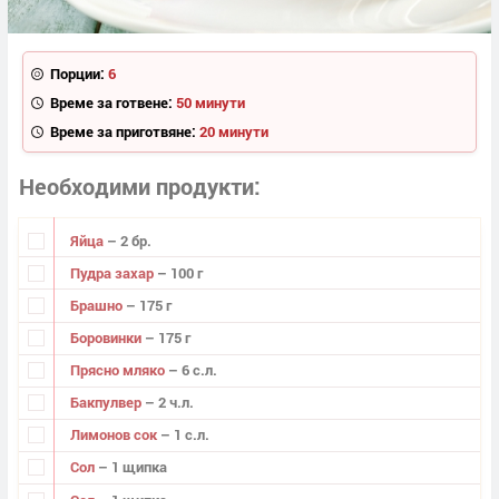
Порции:
6
Време за готвене:
50 минути
Време за приготвяне:
20 минути
Необходими продукти
Яйца
– 2 бр.
Пудра захар
– 100 г
Брашно
– 175 г
Боровинки
– 175 г
Прясно мляко
– 6 с.л.
Бакпулвер
– 2 ч.л.
Лимонов сок
– 1 с.л.
Сол
– 1 щипка