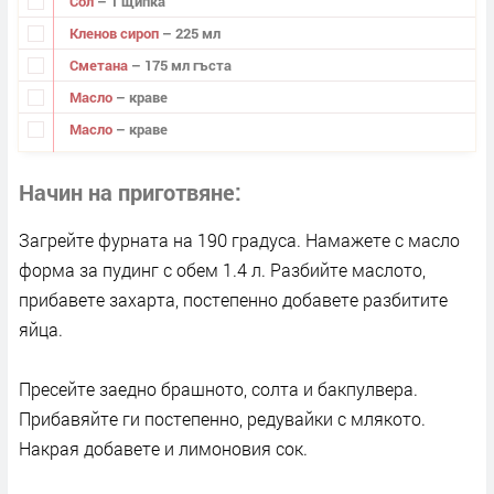
Сол
– 1 щипка
Кленов сироп
– 225 мл
Сметана
– 175 мл гъста
Масло
– краве
Масло
– краве
Начин на приготвяне
Загрейте фурната на 190 градуса. Намажете с масло
форма за пудинг с обем 1.4 л. Разбийте маслото,
прибавете захарта, постепенно добавете разбитите
яйца.
Пресейте заедно брашното, солта и бакпулвера.
Прибавяйте ги постепенно, редувайки с млякото.
Накрая добавете и лимоновия сок.