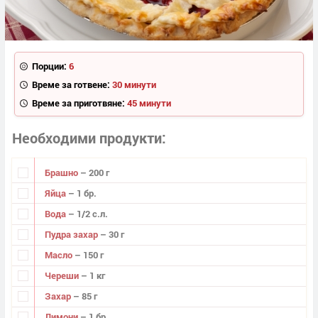
Порции:
6
Време за готвене:
30 минути
Време за приготвяне:
45 минути
Необходими продукти
Брашно
– 200 г
Яйца
– 1 бр.
Вода
– 1/2 с.л.
Пудра захар
– 30 г
Масло
– 150 г
Череши
– 1 кг
Захар
– 85 г
Лимони
– 1 бр.