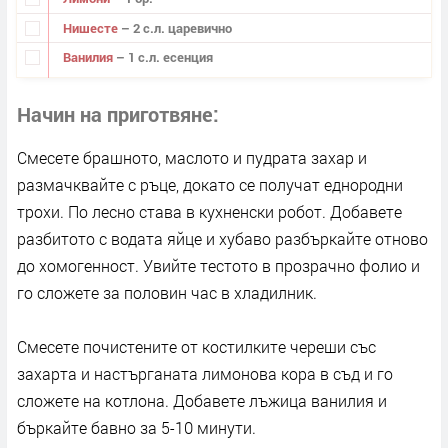
Нишесте
– 2 с.л. царевично
Ванилия
– 1 с.л. есенция
Начин на приготвяне
Смесете брашното, маслото и пудрата захар и
размачквайте с ръце, докато се получат еднородни
трохи. По лесно става в кухненски робот. Добавете
разбитото с водата яйце и хубаво разбъркайте отново
до хомогенност. Увийте тестото в прозрачно фолио и
го сложете за половин час в хладилник.
Смесете почистените от костилките череши със
захарта и настърганата лимонова кора в съд и го
сложете на котлона. Добавете лъжица ванилия и
бъркайте бавно за 5-10 минути.