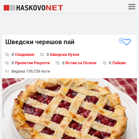
Шведски черешов пай
0
В
Сладкиши
В
Шведска Кухня
В
Пролетни Рецепти
В
Ястия за Печене
В
Пайове
Видяна 139,728 пъти