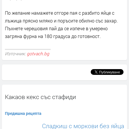
По желание намажете отгоре пая с разбито яйце с
лъжица прясно мляко и поръсите обилно със захар.
Пъхнете черешовия пай да се изпече в умерено
загряна фурна на 180 градуса до готовност.
Източник:
gotvach.bg
Какаов кекс със стафиди
Предишна рецепта
Сладкиш с моркови без яйца