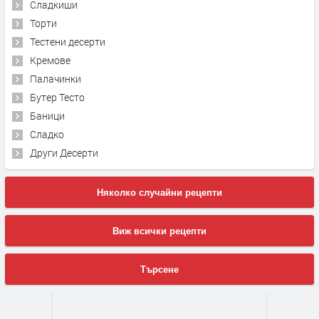
Сладкиши
Торти
Тестени десерти
Кремове
Палачинки
Бутер Тесто
Баници
Сладко
Други Десерти
Няколко случайни рецепти
Виж всички рецепти
Търсене