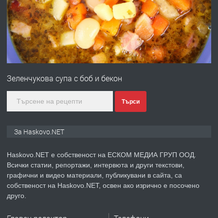
Любен Каравелов, Хасково-близо до
градската градина!
преди 3 дни
ПРЕДЛАГА
ПРОСТОРЕН ТРИСТАЕН
АПАРТАМЕНТ В НОВА СГРАДА КВ.
Зеленчукова супа с боб и бекон
КУБА
преди 4 дни
Търси
ПРЕДЛАГА
Продавам парцел в гр. Хасково кв.
За Haskovo.NET
Хисаря до ток, вода,канализация,
асфалт 0889 537 426
Haskovo.NET е собственост на ЕСКОМ МЕДИА ГРУП ООД.
Всички статии, репортажи, интервюта и други текстови,
преди 4 дни
графични и видео материали, публикувани в сайта, са
собственост на Haskovo.NET, освен ако изрично е посочено
ПРЕДЛАГА
СГЛОБЯВАНЕ НА МЕБЕЛИ.
друго.