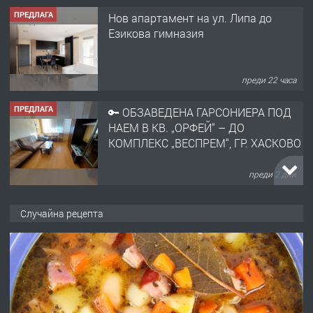
ПРЕДЛАГА
🔑 ОБЗАВЕДЕНА ГАРСОНИЕРА ПОД
НАЕМ В КВ. „ОРФЕЙ“ – ДО
КОМПЛЕКС „ВЕСПРЕМ“, ГР. ХАСКОВО
преди 2 дни
ПРЕДЛАГА
НАПЪЛНО ОБЗАВЕДЕН И
ОБОРУДВАН ТРИСТАЕН
АПАРТАМЕНТ В ЦЕНТЪРА НА ГР.
ХАСКОВО
преди 3 дни
ПРЕДЛАГА
Давам гараж под наем
Случайна рецепта
преди 3 дни
ПРЕДЛАГА
№4120 Магазин/Офис под наем в кв.