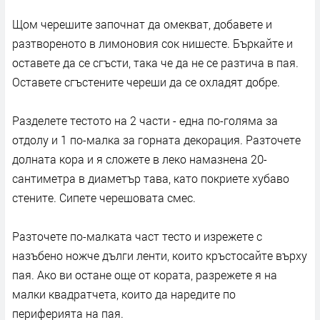
Щом черешите започнат да омекват, добавете и
разтвореното в лимоновия сок нишесте. Бъркайте и
оставете да се сгъсти, така че да не се разтича в пая.
Оставете сгъстените череши да се охладят добре.
Разделете тестото на 2 части - една по-голяма за
отдолу и 1 по-малка за горната декорация. Разточете
долната кора и я сложете в леко намазнена 20-
сантиметра в диаметър тава, като покриете хубаво
стените. Сипете черешовата смес.
Разточете по-малката част тесто и изрежете с
назъбено ножче дълги ленти, които кръстосайте върху
пая. Ако ви остане още от кората, разрежете я на
малки квадратчета, които да наредите по
периферията на пая.