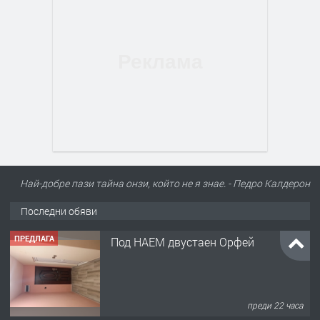
Най-добре пази тайна онзи, който не я знае. - Педро Калдерон
Последни обяви
ПРЕДЛАГА
Нов апартамент на ул. Липа до
Езикова гимназия
преди 22 часа