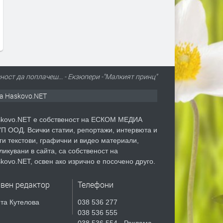
ност да поплачеш... - Екзюпери -"Малкият принц"
а Haskovo.NET
kovo.NET е собственост на ЕСКОМ МЕДИА
П ООД. Всички статии, репортажи, интервюта и
ги текстови, графични и видео материали,
ликувани в сайта, са собственост на
kovo.NET, освен ако изрично е посочено друго.
авен редактор
Телефони
та Кутелова
038 536 277
038 536 555