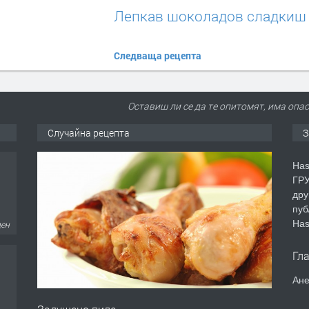
Лепкав шоколадов сладкиш
Следваща рецепта
Оставиш ли се да те опитомят, има опас
Случайна рецепта
З
Has
ГРУ
дру
пуб
ден
Has
Гл
Ане
ден