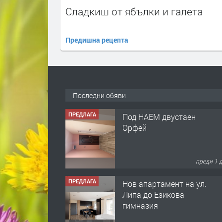
Сладкиш от ябълки и галета
Предишна рецепта
Последни обяви
ПРЕДЛАГА
Под НАЕМ двустаен
Орфей
преди 1 
ПРЕДЛАГА
Нов апартамент на ул.
Липа до Езикова
гимназия
преди 1 