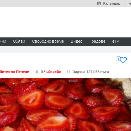
Календар
ини
Обяви
Свободно време
Видео
Градове
eTV
1
Ястия за Печене
В
Чийзкейк
Видяна 137,065 пъти