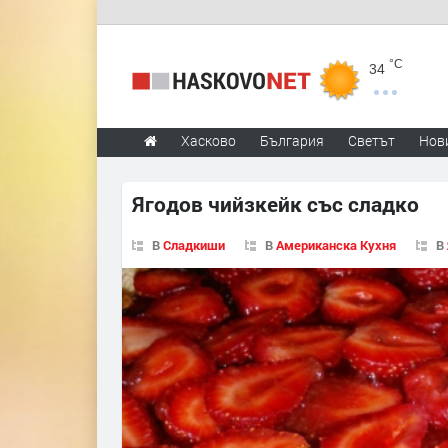
°C
34
Хасково
България
Светът
Нов
Ягодов чийзкейк със сладко
В
Сладкиши
В
Американска Кухня
В