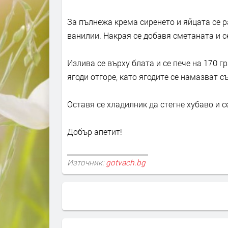
За пълнежа крема сиренето и яйцата се р
ванилии. Накрая се добавя сметаната и с
Излива се върху блата и се пече на 170 гр
ягоди отгоре, като ягодите се намазват с
Оставя се хладилник да стегне хубаво и с
Добър апетит!
Източник:
gotvach.bg