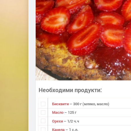
Необходими продукти
Бисквити
– 300 г (мляко, масло)
Масло
– 125 г
Орехи
– 1/2 ч.ч
Канела
– 1 с.л.