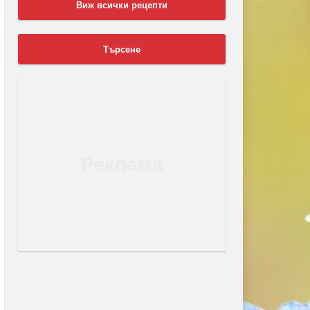
Виж всички рецепти
Търсене