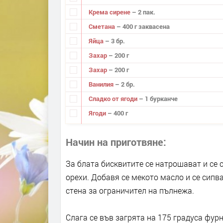
Крема сирене
– 2 пак.
Сметана
– 400 г заквасена
Яйца
– 3 бр.
Захар
– 200 г
Захар
– 200 г
Ванилия
– 2 бр.
Сладко от ягоди
– 1 бурканче
Ягоди
– 400 г
Начин на приготвяне
За блата бисквитите се натрошават и се 
орехи. Добавя се мекото масло и се сипва
стена за ограничител на пълнежа.
Слага се във загрята на 175 градуса фурн