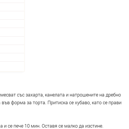
смесват със захарта, канелата и натрошените на дребно
 във форма за торта. Притиска се хубаво, като се прави
а и се пече 10 мин. Оставя се малко да изстине.