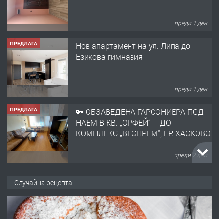
преди 1 ден
ПРЕДЛАГА
Нов апартамент на ул. Липа до
Езикова гимназия
преди 1 ден
ПРЕДЛАГА
🔑 ОБЗАВЕДЕНА ГАРСОНИЕРА ПОД
НАЕМ В КВ. „ОРФЕЙ“ – ДО
КОМПЛЕКС „ВЕСПРЕМ“, ГР. ХАСКОВО
преди 2 дни
ПРЕДЛАГА
НАПЪЛНО ОБЗАВЕДЕН И
Случайна рецепта
ОБОРУДВАН ТРИСТАЕН
АПАРТАМЕНТ В ЦЕНТЪРА НА ГР.
ХАСКОВО