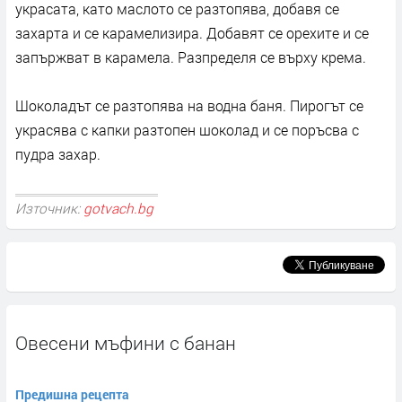
украсата, като маслото се разтопява, добавя се
захарта и се карамелизира. Добавят се орехите и се
запържват в карамела. Разпределя се върху крема.
Шоколадът се разтопява на водна баня. Пирогът се
украсява с капки разтопен шоколад и се поръсва с
пудра захар.
Източник:
gotvach.bg
Овесени мъфини с банан
Предишна рецепта