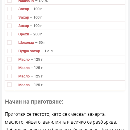
Нишесте
– 3 с.л.
Захар
– 100 г
Захар
– 100 г
Захар
– 100 г
Орехи
– 200 г
Шоколад
– 50 г
Пудра захар
– 1 с.л.
Масло
– 125 г
Масло
– 125 г
Масло
– 125 г
Масло
– 125 г
Начин на приготвяне
Приготвя се тестото, като се смесват захарта,
маслото, яйцето, ванилията и всичко се разбърква.
Добавя се пресятото брашно с бакпулвера. Тестото се