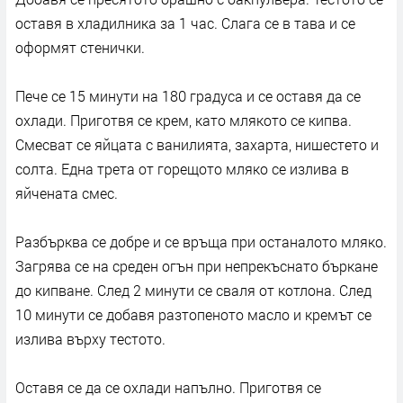
оставя в хладилника за 1 час. Слага се в тава и се
оформят стенички.
Пече се 15 минути на 180 градуса и се оставя да се
охлади. Приготвя се крем, като млякото се кипва.
Смесват се яйцата с ванилията, захарта, нишестето и
солта. Една трета от горещото мляко се излива в
яйчената смес.
Разбърква се добре и се връща при останалото мляко.
Загрява се на среден огън при непрекъснато бъркане
до кипване. След 2 минути се сваля от котлона. След
10 минути се добавя разтопеното масло и кремът се
излива върху тестото.
Оставя се да се охлади напълно. Приготвя се