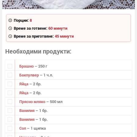
Порции:
8
Време за готвене:
60 минути
Време за приготвяне:
45 минути
Необходими продукти
Брашно
– 250 г
Бакпулвер
– 1 ч.л.
Яйца
– 2 бр.
Яйца
– 2 бр.
Прясно мляко
– 500 мл
Ванилия
– 1 бр.
Ванилия
– 1 бр.
Сол
– 1 щипка