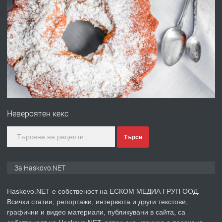
преди 3 дни
ПРЕДЛАГА
Давам гараж под наем
преди 3 дни
ПРЕДЛАГА
№4120 Магазин/Офис под наем в кв.
Любен Каравелов, Хасково-близо до
Невероятен кекс
градската градина!
преди 4 дни
Търси
ПРЕДЛАГА
ПРОСТОРЕН ТРИСТАЕН
За Haskovo.NET
АПАРТАМЕНТ В НОВА СГРАДА КВ.
КУБА
Haskovo.NET е собственост на ЕСКОМ МЕДИА ГРУП ООД.
Всички статии, репортажи, интервюта и други текстови,
преди 4 дни
графични и видео материали, публикувани в сайта, са