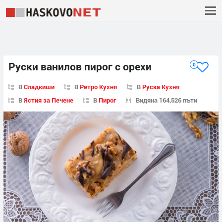
Руски ванилов пирог с орехи
0
В
Сладкиши
В
Ретро Кухня
В
Руска Кухня
В
Ястия за Печене
В
Пирог
Видяна 164,526 пъти