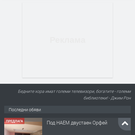
Бедните хора имат големи телевизори, богатите - големи
библиотеки! - Джим Рон
Последни обяви
ПРЕДЛАГА
Под НАЕМ двустаен Орфей