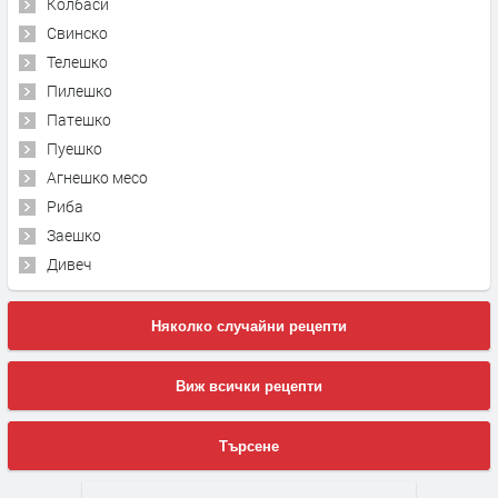
Колбаси
Свинско
Телешко
Пилешко
Патешко
Пуешко
Агнешко месо
Риба
Заешко
Дивеч
Няколко случайни рецепти
Виж всички рецепти
Търсене