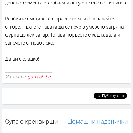
добавете сместа с колбаса и овкусете със сол и пипер.
Разбийте сметаната с прясното мляко и залейте
отгоре. Пъхнете тавата да се пече в умерено загряна
фурна до лек загар. Тогава поръсете с кашкавала и
запечете отново леко.
Да ви е сладко!
Източник:
gotvach.bg
Супа с кренвирши
Домашни наденички