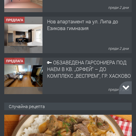
преди 2 дни
ПРЕДЛАГА
🔑 ОБЗАВЕДЕНА ГАРСОНИЕРА ПОД
НАЕМ В КВ. „ОРФЕЙ“ – ДО
КОМПЛЕКС „ВЕСПРЕМ“, ГР. ХАСКОВО
преди 3 дни
ПРЕДЛАГА
НАПЪЛНО ОБЗАВЕДЕН И
ОБОРУДВАН ТРИСТАЕН
АПАРТАМЕНТ В ЦЕНТЪРА НА ГР.
ХАСКОВО
преди 4 дни
Случайна рецепта
ПРЕДЛАГА
Давам гараж под наем