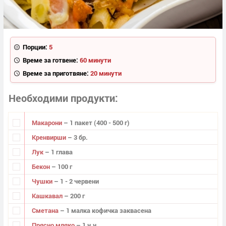
Порции:
5
Време за готвене:
60 минути
Време за приготвяне:
20 минути
Необходими продукти
Макарони
– 1 пакет (400 - 500 г)
Кренвирши
– 3 бр.
Лук
– 1 глава
Бекон
– 100 г
Чушки
– 1 - 2 червени
Кашкавал
– 200 г
Сметана
– 1 малка кофичка заквасена
Прясно мляко
– 1 ч.ч.