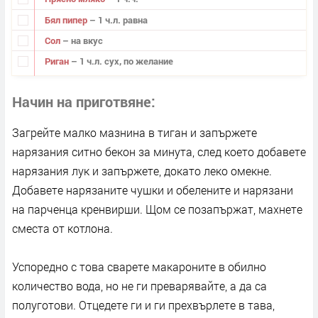
Бял пипер
– 1 ч.л. равна
Сол
– на вкус
Риган
– 1 ч.л. сух, по желание
Начин на приготвяне
Загрейте малко мазнина в тиган и запържете
нарязания ситно бекон за минута, след което добавете
нарязания лук и запържете, докато леко омекне.
Добавете нарязаните чушки и обелените и нарязани
на парченца кренвирши. Щом се позапържат, махнете
сместа от котлона.
Успоредно с това сварете макароните в обилно
количество вода, но не ги преварявайте, а да са
полуготови. Отцедете ги и ги прехвърлете в тава,