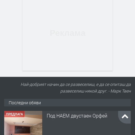
ПРЕДЛАГА
Под НАЕМ двустаен Орфей
Най-добрият начин да се развеселиш, е да се опиташ да
развеселиш някой друг. - Марк Твен
Последни обяви
преди 2 дни
ПРЕДЛАГА
Нов апартамент на ул. Липа до
Езикова гимназия