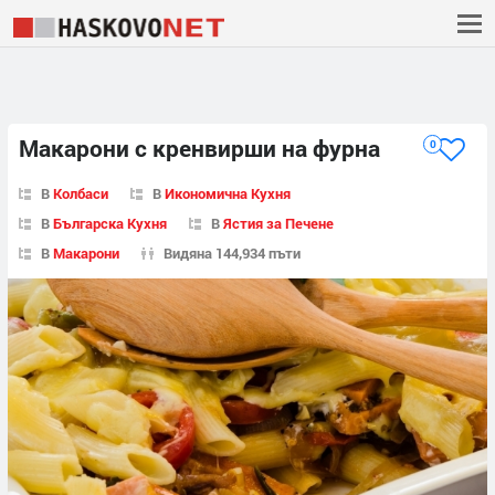
Макарони с кренвирши на фурна
0
В
Колбаси
В
Икономична Кухня
В
Българска Кухня
В
Ястия за Печене
В
Макарони
Видяна 144,934 пъти