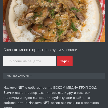
преди 4 дни
ПРЕДЛАГА
№4120 Магазин/Офис под наем в кв.
Любен Каравелов, Хасково-близо до
градската градина!
преди 4 дни
ПРЕДЛАГА
ПРОСТОРЕН ТРИСТАЕН
Свинско месо с ориз, праз лук и маслини
АПАРТАМЕНТ В НОВА СГРАДА КВ.
КУБА
Търси
преди 5 дни
За Haskovo.NET
ПРЕДЛАГА
Продавам парцел в гр. Хасково кв.
Хисаря до ток, вода,канализация,
Haskovo.NET е собственост на ЕСКОМ МЕДИА ГРУП ООД.
асфалт 0889 537 426
Всички статии, репортажи, интервюта и други текстови,
графични и видео материали, публикувани в сайта, са
преди 5 дни
собственост на Haskovo.NET, освен ако изрично е посочено
друго.