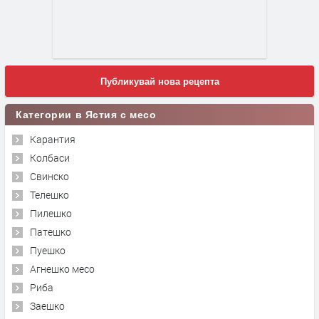
Публикувай нова рецепта
Категории в Ястия с месо
Карантия
Колбаси
Свинско
Телешко
Пилешко
Патешко
Пуешко
Агнешко месо
Риба
Заешко