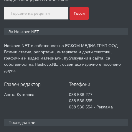
преди 5 дни
Търси
ПРЕДЛАГА
ПРОСТОРЕН ТРИСТАЕН
За Haskovo.NET
АПАРТАМЕНТ В НОВА СГРАДА КВ.
КУБА
Haskovo.NET е собственост на ЕСКОМ МЕДИА ГРУП ООД.
Всички статии, репортажи, интервюта и други текстови,
преди 5 дни
графични и видео материали, публикувани в сайта, са
собственост на Haskovo.NET, освен ако изрично е посочено
ПРЕДЛАГА
Продавам парцел в гр. Хасково кв.
друго.
Хисаря до ток, вода,канализация,
асфалт 0889 537 426
Главен редактор
Телефони
преди 5 дни
Анета Кутелова
038 536 277
038 536 555
ПРЕДЛАГА
СГЛОБЯВАНЕ НА МЕБЕЛИ.
038 536 554 - Реклама
Последвай ни