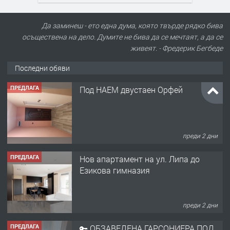
Да заминеш - ето една дума, която твърде рядко бива
осъществена на дело. Думите не бива да се мечтаят, а да се
живеят. - Фредерик Бегбеде
Последни обяви
ПРЕДЛАГА
Под НАЕМ двустаен Орфей
преди 2 дни
ПРЕДЛАГА
Нов апартамент на ул. Липа до
Езикова гимназия
преди 2 дни
ПРЕДЛАГА
🔑 ОБЗАВЕДЕНА ГАРСОНИЕРА ПОД