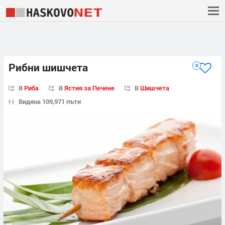
Рибни шишчета
0
В
Риба
В
Ястия за Печене
В
Шишчета
Видяна 109,971 пъти