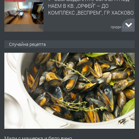
НАЕМ В КВ. „ОРФЕЙ“ – ДО
КОМПЛЕКС „ВЕСПРЕМ“, ГР. ХАСКОВО
преди 4 дни
ПРЕДЛАГА
НАПЪЛНО ОБЗАВЕДЕН И
Случайна рецепта
ОБОРУДВАН ТРИСТАЕН
АПАРТАМЕНТ В ЦЕНТЪРА НА ГР.
ХАСКОВО
преди 4 дни
ПРЕДЛАГА
Давам гараж под наем
преди 5 дни
ПРЕДЛАГА
№4120 Магазин/Офис под наем в кв.
Любен Каравелов, Хасково-близо до
Миди с мащерка и бяло вино
градската градина!