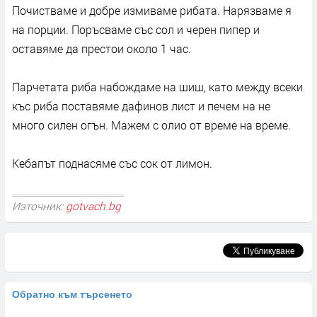
Почистваме и добре измиваме рибата. Нарязваме я
на порции. Поръсваме със сол и черен пипер и
оставяме да престои около 1 час.
Парчетата риба набождаме на шиш, като между всеки
къс риба поставяме дафинов лист и печем на не
много силен огън. Мажем с олио от време на време.
Кебапът поднасяме със сок от лимон.
Източник:
gotvach.bg
Обратно към търсенето