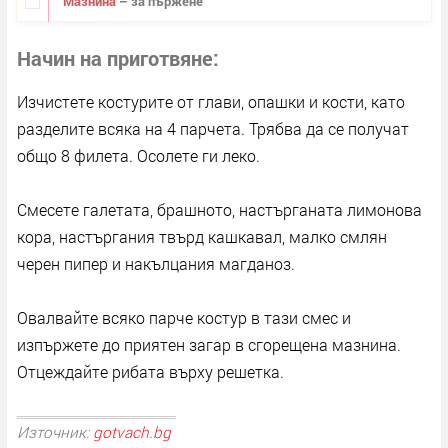
Мазнина
– за пържене
Начин на приготвяне
Изчистете костурите от глави, опашки и кости, като
разделите всяка на 4 парчета. Трябва да се получат
общо 8 филета. Осолете ги леко.
Смесете галетата, брашното, настърганата лимонова
кора, настъргания твърд кашкавал, малко смлян
черен пипер и накълцания магданоз.
Овалвайте всяко парче костур в тази смес и
изпържете до приятен загар в сгорещена мазнина.
Отцеждайте рибата върху решетка.
Източник:
gotvach.bg