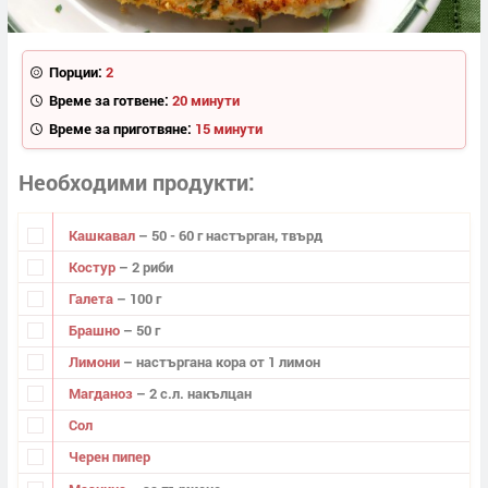
Порции:
2
Време за готвене:
20 минути
Време за приготвяне:
15 минути
Необходими продукти
Кашкавал
– 50 - 60 г настърган, твърд
Костур
– 2 риби
Галета
– 100 г
Брашно
– 50 г
Лимони
– настъргана кора от 1 лимон
Магданоз
– 2 с.л. накълцан
Сол
Черен пипер