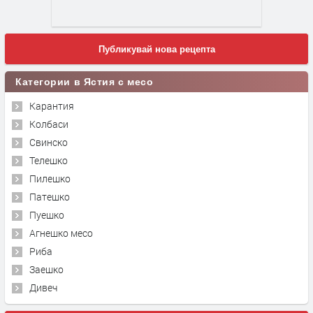
Публикувай нова рецепта
Категории в Ястия с месо
Карантия
Колбаси
Свинско
Телешко
Пилешко
Патешко
Пуешко
Агнешко месо
Риба
Заешко
Дивеч