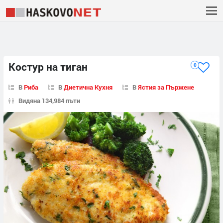
Костур на тиган
0
В
Риба
В
Диетична Кухня
В
Ястия за Пържене
Видяна 134,984 пъти