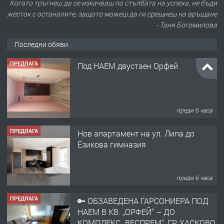
Когато тръгнеш да се изкачваш по стълбата на успеха, не бъди
жесток с останалите, защото можеш да ги срещнеш на връщане
- Таня Богомилова
Последни обяви
ПРЕДЛАГА
Под НАЕМ двустаен Орфей
преди 6 часа
ПРЕДЛАГА
Нов апартамент на ул. Липа до
Езикова гимназия
преди 6 часа
ПРЕДЛАГА
🔑 ОБЗАВЕДЕНА ГАРСОНИЕРА ПОД
НАЕМ В КВ. „ОРФЕЙ“ – ДО
КОМПЛЕКС „ВЕСПРЕМ“, ГР. ХАСКОВО