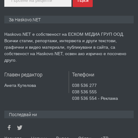
Търси
ПРЕДЛАГА
ПРОСТОРЕН ТРИСТАЕН
За Haskovo.NET
АПАРТАМЕНТ В НОВА СГРАДА КВ.
КУБА
Haskovo.NET е собственост на ЕСКОМ МЕДИА ГРУП ООД.
Всички статии, репортажи, интервюта и други текстови,
преди 3 дни
графични и видео материали, публикувани в сайта, са
собственост на Haskovo.NET, освен ако изрично е посочено
ПРЕДЛАГА
Продавам парцел в гр. Хасково кв.
друго.
Хисаря до ток, вода,канализация,
асфалт 0889 537 426
Главен редактор
Телефони
преди 3 дни
Анета Кутелова
038 536 277
038 536 555
ПРЕДЛАГА
СГЛОБЯВАНЕ НА МЕБЕЛИ.
038 536 554 - Реклама
Последвай ни
преди 3 дни
ПРЕДЛАГА