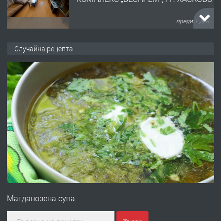
преди 1 ден
ПРЕДЛАГА
НАПЪЛНО ОБЗАВЕДЕН И
Случайна рецепта
ОБОРУДВАН ТРИСТАЕН
АПАРТАМЕНТ В ЦЕНТЪРА НА ГР.
ХАСКОВО
преди 2 дни
ПРЕДЛАГА
Давам гараж под наем
преди 2 дни
ПРЕДЛАГА
№4120 Магазин/Офис под наем в кв.
Любен Каравелов, Хасково-близо до
Магданозена супа
градската градина!
преди 2 дни