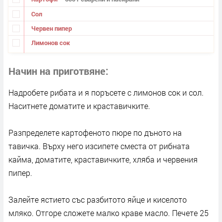
Сол
Червен пипер
Лимонов сок
Начин на приготвяне
Надробете рибата и я поръсете с лимонов сок и сол.
Наситнете доматите и краставичките.
Разпределете картофеното пюре по дъното на
тавичка. Върху него изсипете сместа от рибната
кайма, доматите, краставичките, хляба и червения
пипер.
Залейте ястието със разбитото яйце и киселото
мляко. Отгоре сложете малко краве масло. Печете 25