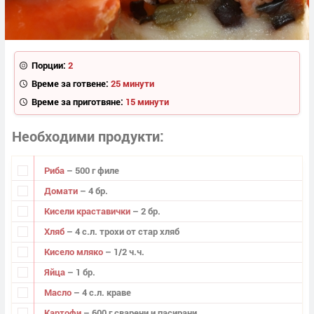
Порции:
2
Време за готвене:
25 минути
Време за приготвяне:
15 минути
Необходими продукти
Риба
– 500 г филе
Домати
– 4 бр.
Кисели краставички
– 2 бр.
Хляб
– 4 с.л. трохи от стар хляб
Кисело мляко
– 1/2 ч.ч.
Яйца
– 1 бр.
Масло
– 4 с.л. краве
Картофи
– 600 г сварени и пасирани