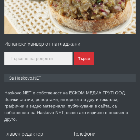
преди 2 дни
ПРЕДЛАГА
№4120 Магазин/Офис под наем в кв.
Любен Каравелов, Хасково-близо до
Испански хайвер от патладжани
градската градина!
преди 2 дни
Търси
ПРЕДЛАГА
ПРОСТОРЕН ТРИСТАЕН
За Haskovo.NET
АПАРТАМЕНТ В НОВА СГРАДА КВ.
КУБА
Haskovo.NET е собственост на ЕСКОМ МЕДИА ГРУП ООД.
Всички статии, репортажи, интервюта и други текстови,
преди 3 дни
графични и видео материали, публикувани в сайта, са
собственост на Haskovo.NET, освен ако изрично е посочено
ПРЕДЛАГА
Продавам парцел в гр. Хасково кв.
друго.
Хисаря до ток, вода,канализация,
асфалт 0889 537 426
Главен редактор
Телефони