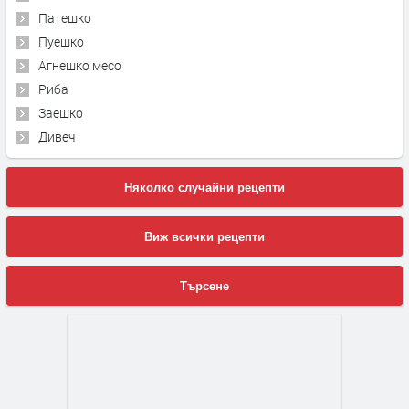
Патешко
Пуешко
Агнешко месо
Риба
Заешко
Дивеч
Няколко случайни рецепти
Виж всички рецепти
Търсене