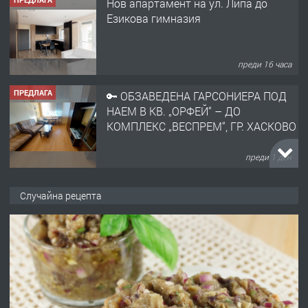
Нов апартамент на ул. Липа до
Езикова гимназия
преди 16 часа
ПРЕДЛАГА
🔑 ОБЗАВЕДЕНА ГАРСОНИЕРА ПОД
НАЕМ В КВ. „ОРФЕЙ“ – ДО
КОМПЛЕКС „ВЕСПРЕМ“, ГР. ХАСКОВО
преди 1 ден
ПРЕДЛАГА
НАПЪЛНО ОБЗАВЕДЕН И
Случайна рецепта
ОБОРУДВАН ТРИСТАЕН
АПАРТАМЕНТ В ЦЕНТЪРА НА ГР.
ХАСКОВО
преди 2 дни
ПРЕДЛАГА
Давам гараж под наем