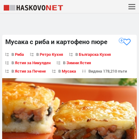
Мусака с риба и картофено пюре
0
В
Риба
В
Ретро Кухня
В
Българска Кухня
В
Ястия за Никулден
В
Зимни Ястия
В
Ястия за Печене
В
Мусака
Видяна 178,210 пъти