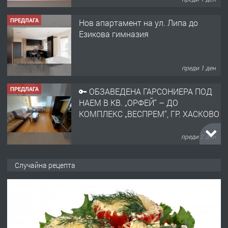
ПРЕДЛАГА
Нов апартамент на ул. Липа до
Езикова гимназия
преди 1 ден
ПРЕДЛАГА
🔑 ОБЗАВЕДЕНА ГАРСОНИЕРА ПОД
НАЕМ В КВ. „ОРФЕЙ“ – ДО
КОМПЛЕКС „ВЕСПРЕМ“, ГР. ХАСКОВО
преди 2 дни
ПРЕДЛАГА
НАПЪЛНО ОБЗАВЕДЕН И
Случайна рецепта
ОБОРУДВАН ТРИСТАЕН
АПАРТАМЕНТ В ЦЕНТЪРА НА ГР.
ХАСКОВО
преди 3 дни
ПРЕДЛАГА