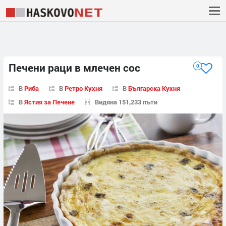
Печени раци в млечен сос
0
В
Риба
В
Ретро Кухня
В
Българска Кухня
В
Ястия за Печене
Видяна 151,233 пъти