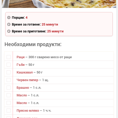
Порции:
4
Време за готвене:
25 минути
Време за приготвяне:
25 минути
Необходими продукти
Раци
– 300 г сварено месо от раци
Гъби
– 50 г
Кашкавал
– 50 г
Червен пипер
– 1 щ.
Брашно
– 1 с.л.
Масло
– 1 с.л.
Масло
– 1 с.л.
Прясно мляко
– 1 ч.ч.