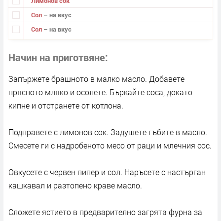
Лимонов сок
Сол
– на вкус
Сол
– на вкус
Начин на приготвяне
Запържете брашното в малко масло. Добавете
прясното мляко и осолете. Бъркайте соса, докато
кипне и отстранете от котлона.
Подправете с лимонов сок. Задушете гъбите в масло.
Смесете ги с надробеното месо от раци и млечния сос.
Овкусете с червен пипер и сол. Наръсете с настърган
кашкавал и разтопено краве масло.
Сложете ястието в предварително загрята фурна за