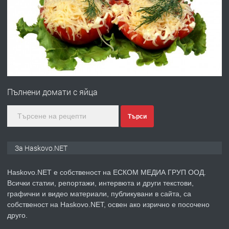
Давам гараж под наем
преди 3 дни
ПРЕДЛАГА
№4120 Магазин/Офис под наем в кв.
Любен Каравелов, Хасково-близо до
Пълнени домати с яйца
градската градина!
преди 3 дни
Търси
ПРЕДЛАГА
ПРОСТОРЕН ТРИСТАЕН
За Haskovo.NET
АПАРТАМЕНТ В НОВА СГРАДА КВ.
КУБА
Haskovo.NET е собственост на ЕСКОМ МЕДИА ГРУП ООД.
Всички статии, репортажи, интервюта и други текстови,
преди 4 дни
графични и видео материали, публикувани в сайта, са
собственост на Haskovo.NET, освен ако изрично е посочено
ПРЕДЛАГА
Продавам парцел в гр. Хасково кв.
друго.
Хисаря до ток, вода,канализация,