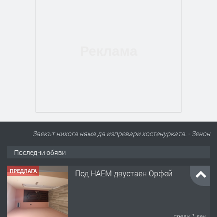
Заекът никога няма да изпревари костенурката. - Зенон
Последни обяви
ПРЕДЛАГА
Под НАЕМ двустаен Орфей
преди 1 ден