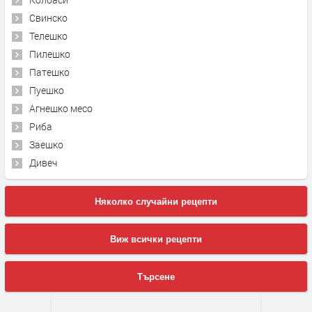
Свинско
Телешко
Пилешко
Патешко
Пуешко
Агнешко месо
Риба
Заешко
Дивеч
Няколко случайни рецепти
Виж всички рецепти
Търсене