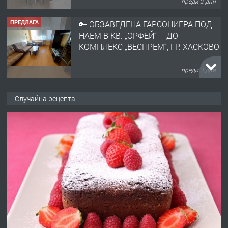
преди 2 дни
ПРЕДЛАГА
🔑 ОБЗАВЕДЕНА ГАРСОНИЕРА ПОД
НАЕМ В КВ. „ОРФЕЙ“ – ДО
КОМПЛЕКС „ВЕСПРЕМ“, ГР. ХАСКОВО
преди 3 дни
ПРЕДЛАГА
НАПЪЛНО ОБЗАВЕДЕН И
Случайна рецепта
ОБОРУДВАН ТРИСТАЕН
АПАРТАМЕНТ В ЦЕНТЪРА НА ГР.
ХАСКОВО
преди 4 дни
ПРЕДЛАГА
Давам гараж под наем
преди 4 дни