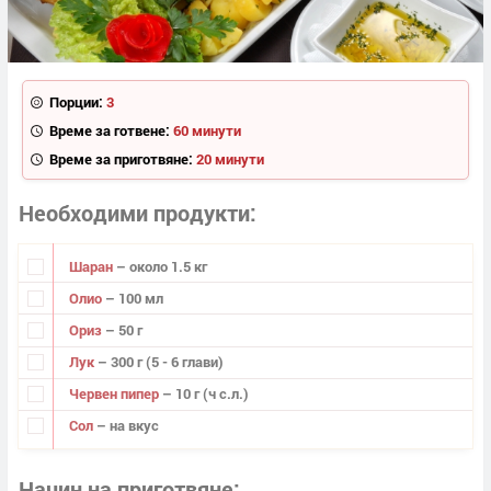
Порции:
3
Време за готвене:
60 минути
Време за приготвяне:
20 минути
Необходими продукти
Шаран
– около 1.5 кг
Олио
– 100 мл
Ориз
– 50 г
Лук
– 300 г (5 - 6 глави)
Червен пипер
– 10 г (ч с.л.)
Сол
– на вкус
Начин на приготвяне