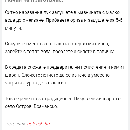
Ситно нарязания лук задушете в мазнината с малко
вода до омекване. Прибавете ориза и задушете за 5-6
минути.
Овкусете сместа за плънката с червения пипер,
залейте с топла вода, посолете и сипете в тавичка.
В средата сложете предварителни почистения и измит
шаран. Сложете ястието да се изпече в умерено
загрята фурна до готовност.
Това е рецепта за традиционен Никулденски шаран от
село Остров, Врачанско.
Източник:
gotvach.bg