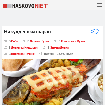
Никулденски шаран
0
В
Риба
В
Селска Кухня
В
Българска Кухня
В
Ястия за Никулден
В
Зимни Ястия
В
Ястия за Печене
Видяна 105,567 пъти