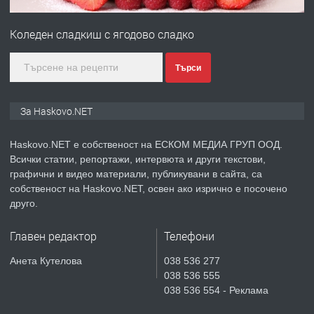
ПРЕДЛАГА
№4120 Магазин/Офис под наем в кв.
Любен Каравелов, Хасково-близо до
Коледен сладкиш с ягодово сладко
градската градина!
преди 4 дни
Търси
ПРЕДЛАГА
ПРОСТОРЕН ТРИСТАЕН
За Haskovo.NET
АПАРТАМЕНТ В НОВА СГРАДА КВ.
КУБА
Haskovo.NET е собственост на ЕСКОМ МЕДИА ГРУП ООД.
Всички статии, репортажи, интервюта и други текстови,
преди 5 дни
графични и видео материали, публикувани в сайта, са
собственост на Haskovo.NET, освен ако изрично е посочено
ПРЕДЛАГА
Продавам парцел в гр. Хасково кв.
друго.
Хисаря до ток, вода,канализация,
асфалт 0889 537 426
Главен редактор
Телефони
преди 5 дни
Анета Кутелова
038 536 277
038 536 555
ПРЕДЛАГА
СГЛОБЯВАНЕ НА МЕБЕЛИ.
038 536 554 - Реклама