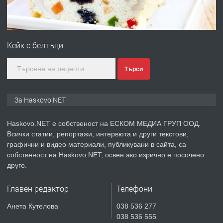
преди 2 дни
ПРЕДЛАГА
Продавам парцел в гр. Хасково кв.
Хисаря до ток, вода,канализация,
Кейк с белтъци
асфалт 0889 537 426
преди 2 дни
Търси
ПРЕДЛАГА
СГЛОБЯВАНЕ НА МЕБЕЛИ.
За Haskovo.NET
Haskovo.NET е собственост на ЕСКОМ МЕДИА ГРУП ООД.
Всички статии, репортажи, интервюта и други текстови,
преди 2 дни
графични и видео материали, публикувани в сайта, са
собственост на Haskovo.NET, освен ако изрично е посочено
ПРЕДЛАГА
№4119 Едностаен обзаведен
друго.
апартамент под наем в кв.
Училищни, гр. Хасково.
Главен редактор
Телефони
преди 3 дни
Анета Кутелова
038 536 277
038 536 555
ПРЕДЛАГА