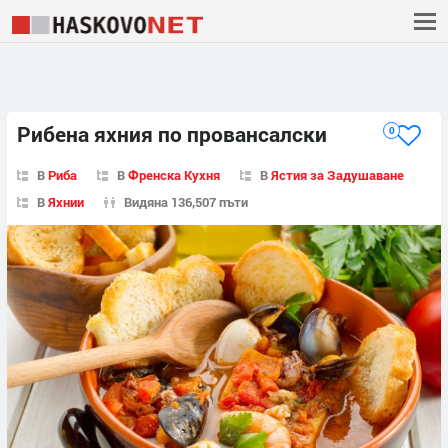
Рибена яхния по провансалски
0
В
Риба
В
Френска Кухня
В
Ястия за Задушаване
В
Яхнии
Видяна 136,507 пъти