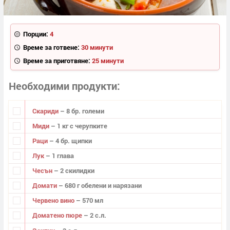
Порции:
4
Време за готвене:
30 минути
Време за приготвяне:
25 минути
Необходими продукти
Скариди
– 8 бр. големи
Миди
– 1 кг с черупките
Раци
– 4 бр. щипки
Лук
– 1 глава
Чесън
– 2 скилидки
Домати
– 680 г обелени и нарязани
Червено вино
– 570 мл
Доматено пюре
– 2 с.л.