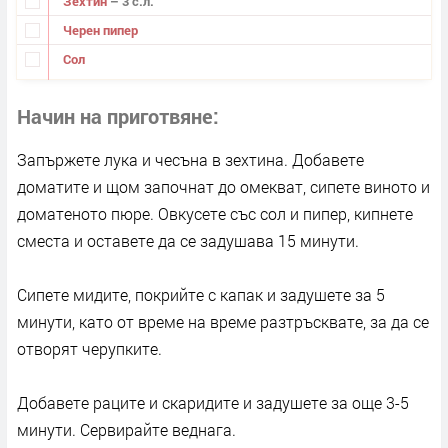
Зехтин
– 3 с.л.
Черен пипер
Сол
Начин на приготвяне
Запържете лука и чесъна в зехтина. Добавете
доматите и щом започнат до омекват, сипете виното и
доматеното пюре. Овкусете със сол и пипер, кипнете
сместа и оставете да се задушава 15 минути.
Сипете мидите, покрийте с капак и задушете за 5
минути, като от време на време разтръсквате, за да се
отворят черупките.
Добавете раците и скаридите и задушете за още 3-5
минути. Сервирайте веднага.