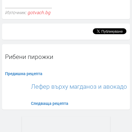
Източник:
gotvach.bg
Рибени пирожки
Предишна рецепта
Лефер върху магданоз и авокадо
Следваща рецепта