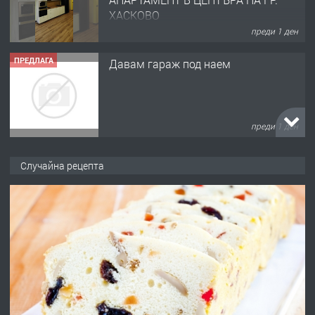
ХАСКОВО
преди 1 ден
ПРЕДЛАГА
Давам гараж под наем
преди 1 ден
ПРЕДЛАГА
№4120 Магазин/Офис под наем в кв.
Случайна рецепта
Любен Каравелов, Хасково-близо до
градската градина!
преди 1 ден
ПРЕДЛАГА
ПРОСТОРЕН ТРИСТАЕН
АПАРТАМЕНТ В НОВА СГРАДА КВ.
КУБА