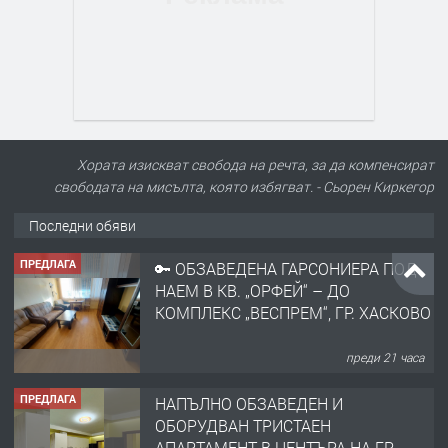
Хората изискват свобода на речта, за да компенсират
свободата на мисълта, която избягват. - Сьорен Киркегор
Последни обяви
ПРЕДЛАГА
🔑 ОБЗАВЕДЕНА ГАРСОНИЕРА ПОД
НАЕМ В КВ. „ОРФЕЙ“ – ДО
КОМПЛЕКС „ВЕСПРЕМ“, ГР. ХАСКОВО
преди 21 часа
ПРЕДЛАГА
НАПЪЛНО ОБЗАВЕДЕН И
ОБОРУДВАН ТРИСТАЕН
АПАРТАМЕНТ В ЦЕНТЪРА НА ГР.