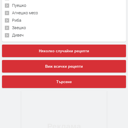
Пуешко
Агнешко месо
Риба
Заешко
Дивеч
Няколко случайни рецепти
Виж всички рецепти
Търсене