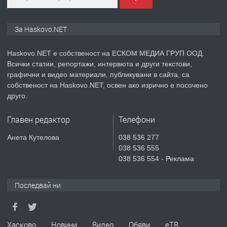
ПРЕДЛАГА
СГЛОБЯВАНЕ НА МЕБЕЛИ.
За Haskovo.NET
Haskovo.NET е собственост на ЕСКОМ МЕДИА ГРУП ООД.
Всички статии, репортажи, интервюта и други текстови,
преди 2 дни
графични и видео материали, публикувани в сайта, са
собственост на Haskovo.NET, освен ако изрично е посочено
ПРЕДЛАГА
№4119 Едностаен обзаведен
друго.
апартамент под наем в кв.
Училищни, гр. Хасково.
Главен редактор
Телефони
преди 2 дни
Анета Кутелова
038 536 277
038 536 555
ПРЕДЛАГА
Къртене на бетон! Събаряне на
038 536 554 - Реклама
сгради!
Последвай ни
преди 2 дни
ПРЕДЛАГА
Хасково
Новини
Видео
Обяви
еТВ
Апартамент за продажба