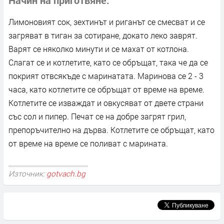
Лимоновият сок, зехтинът и риганът се смесват и се
загряват в тиган за сотиране, докато леко заврят.
Варят се няколко минути и се махат от котлона.
Слагат се и котлетите, като се обръщат, така че да се
покрият отвсякъде с маринатата. Маринова се 2 - 3
часа, като котлетите се обръщат от време на време.
Котлетите се изваждат и овкусяват от двете страни
със сол и пипер. Печат се на добре загрят грил,
препоръчително на дърва. Котлетите се обръщат, като
от време на време се поливат с марината.
Източник:
gotvach.bg