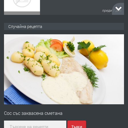
преди 1 ден
ПРЕДЛАГА
№4120 Магазин/Офис под наем в кв.
Случайна рецепта
Любен Каравелов, Хасково-близо до
градската градина!
преди 1 ден
ПРЕДЛАГА
ПРОСТОРЕН ТРИСТАЕН
АПАРТАМЕНТ В НОВА СГРАДА КВ.
КУБА
преди 2 дни
ПРЕДЛАГА
Продавам парцел в гр. Хасково кв.
Хисаря до ток, вода,канализация,
Сос със заквасена сметана
асфалт 0889 537 426
преди 2 дни
Търси