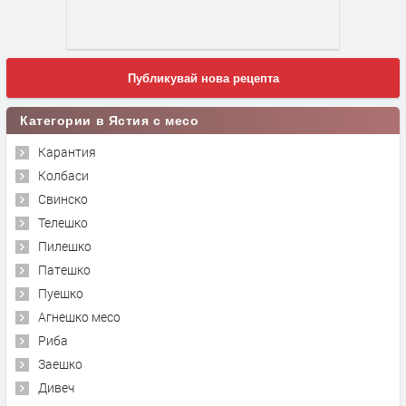
Публикувай нова рецепта
Категории в Ястия с месо
Карантия
Колбаси
Свинско
Телешко
Пилешко
Патешко
Пуешко
Агнешко месо
Риба
Заешко
Дивеч