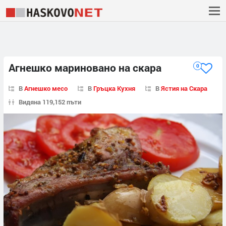
Агнешко мариновано на скара
0
В
Агнешко месо
В
Гръцка Кухня
В
Ястия на Скара
Видяна 119,152 пъти