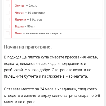
Зехтин
– 2 с. л.
Чесън
– 10 скилидки
Лимони
– 1 бр. сок
Водка
– 50 мл
Олио
– за намазване на скарата
Начин на приготвяне
В подходяща плитка купа смесете пресования чесън,
водката, лимоновия сок, чеда и подправките и
разбъркайте много добре. Отстранете кожата на
пилешките бутчета и ги сложете в маринатата.
Оставете месото за 24 часа в хладилник, след което
отцедете и изпечете върху силно загрята скара по 6-8
минути на страна.