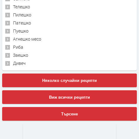
Телешко
Пилешко
Патешко
Пуешко
Агнешко месо
Риба
Заешко
Дивеч
Няколко случайни рецепти
Виж всички рецепти
Търсене