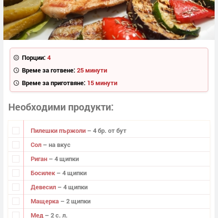
Порции:
4
Време за готвене:
25 минути
Време за приготвяне:
15 минути
Необходими продукти
Пилешки пържоли
– 4 бр. от бут
Сол
– на вкус
Риган
– 4 щипки
Босилек
– 4 щипки
Девесил
– 4 щипки
Мащерка
– 2 щипки
Мед
– 2 с. л.