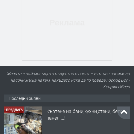
Жената е най-могъщото същество в света – и от нея зависи да
насочи мъжа натам, накъдето иска да го поведе Господ Бог -
Хенрик Ибсен
Последни обяви
ПРЕДЛАГА
Къртене на бани,кухни,стени, бетон,
панел ...!