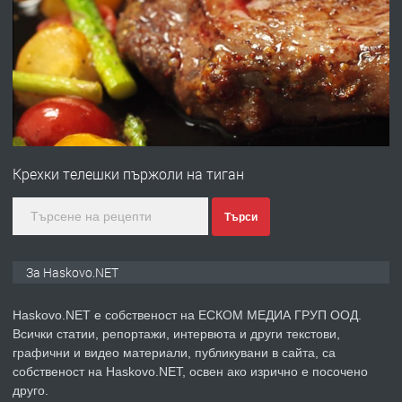
ПРЕДЛАГА
Под НАЕМ двустаен Орфей
преди 3 дни
ПРЕДЛАГА
Нов апартамент на ул. Липа до
Езикова гимназия
Крехки телешки пържоли на тиган
преди 3 дни
Търси
ПРЕДЛАГА
🔑 ОБЗАВЕДЕНА ГАРСОНИЕРА ПОД
За Haskovo.NET
НАЕМ В КВ. „ОРФЕЙ“ – ДО
КОМПЛЕКС „ВЕСПРЕМ“, ГР. ХАСКОВО
Haskovo.NET е собственост на ЕСКОМ МЕДИА ГРУП ООД.
Всички статии, репортажи, интервюта и други текстови,
преди 4 дни
графични и видео материали, публикувани в сайта, са
собственост на Haskovo.NET, освен ако изрично е посочено
ПРЕДЛАГА
НАПЪЛНО ОБЗАВЕДЕН И
друго.
ОБОРУДВАН ТРИСТАЕН