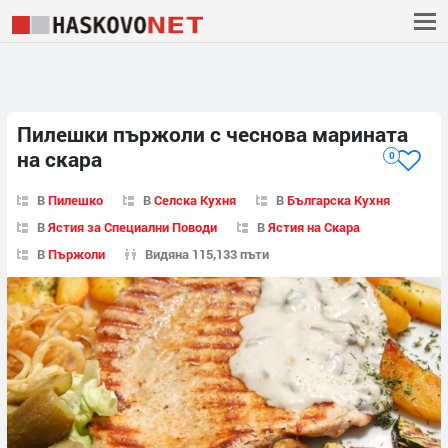
Пилешки пържоли с чеснова марината
на скара
0
В
Пилешко
В
Селска Кухня
В
Българска Кухня
В
Ястия за Специални Поводи
В
Ястия на Скара
В
Пържоли
Видяна 115,133 пъти