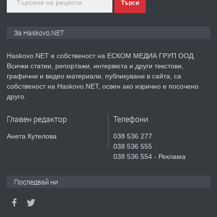
преди 5 дни
Търси
ПРЕДЛАГА
ПРОСТОРЕН ТРИСТАЕН
За Haskovo.NET
АПАРТАМЕНТ В НОВА СГРАДА КВ.
КУБА
Haskovo.NET е собственост на ЕСКОМ МЕДИА ГРУП ООД.
Всички статии, репортажи, интервюта и други текстови,
преди 5 дни
графични и видео материали, публикувани в сайта, са
собственост на Haskovo.NET, освен ако изрично е посочено
ПРЕДЛАГА
Продавам парцел в гр. Хасково кв.
друго.
Хисаря до ток, вода,канализация,
асфалт 0889 537 426
Главен редактор
Телефони
преди 5 дни
Анета Кутелова
038 536 277
038 536 555
ПРЕДЛАГА
СГЛОБЯВАНЕ НА МЕБЕЛИ.
038 536 554 - Реклама
Последвай ни
преди 5 дни