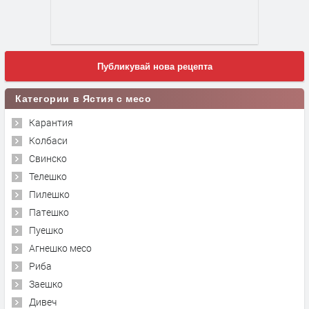
Публикувай нова рецепта
Категории в Ястия с месо
Карантия
Колбаси
Свинско
Телешко
Пилешко
Патешко
Пуешко
Агнешко месо
Риба
Заешко
Дивеч