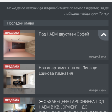
Може да се наложи да водиш битката повече от веднъж, за да
победиш. - Маргарет Тачър
Последни обяви
ПРЕДЛАГА
Под НАЕМ двустаен Орфей
преди 2 дни
ПРЕДЛАГА
Нов апартамент на ул. Липа до
Езикова гимназия
преди 2 дни
ПРЕДЛАГА
🔑 ОБЗАВЕДЕНА ГАРСОНИЕРА ПОД
НАЕМ В КВ. „ОРФЕЙ“ – ДО