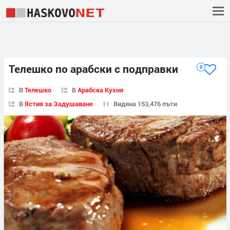
Телешко по арабски с подправки
0
В
Телешко
В
Арабска Кухня
В
Ястия за Задушаване
Видяна 153,476 пъти