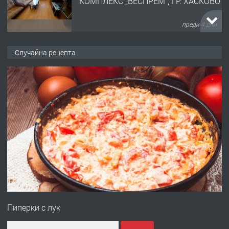
КОМПЛЕКС „ВЕСПРЕМ“, ГР. ХАСКОВО
преди 4 дни
ПРЕДЛАГА
НАПЪЛНО ОБЗАВЕДЕН И
Случайна рецепта
ОБОРУДВАН ТРИСТАЕН
АПАРТАМЕНТ В ЦЕНТЪРА НА ГР.
ХАСКОВО
преди 4 дни
ПРЕДЛАГА
Давам гараж под наем
преди 5 дни
ПРЕДЛАГА
№4120 Магазин/Офис под наем в кв.
Любен Каравелов, Хасково-близо до
Пиперки с лук
градската градина!