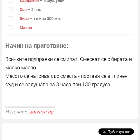
Кардамон
– 5 шушулки
Сол
– 2 ч.л.
Бира
– тъмна 300 мл.
Масло
Начин на приготвяне
Всичките подправки се смилат. Смесват се с бирата и
малко масло.
Месото се натрива със сместа - поставя се в глинен
съд и се задушава за 3 часа при 130 градуса.
Източник:
gotvach.bg