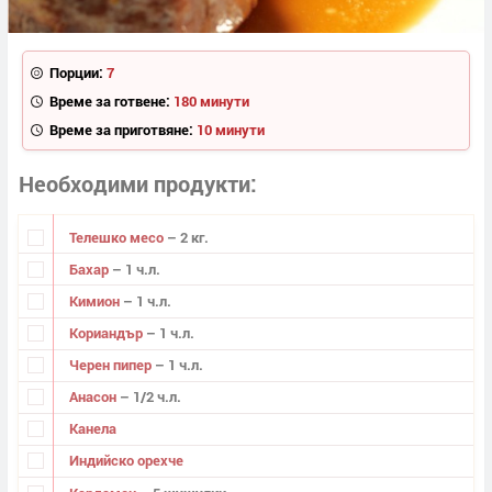
Порции:
7
Време за готвене:
180 минути
Време за приготвяне:
10 минути
Необходими продукти
Телешко месо
– 2 кг.
Бахар
– 1 ч.л.
Кимион
– 1 ч.л.
Кориандър
– 1 ч.л.
Черен пипер
– 1 ч.л.
Анасон
– 1/2 ч.л.
Канела
Индийско орехче