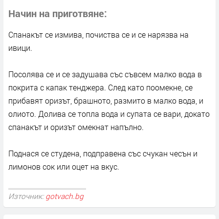
Начин на приготвяне
Спанакът се измива, почиства се и се нарязва на
ивици.
Посолява се и се задушава със съвсем малко вода в
покрита с капак тенджера. След като поомекне, се
прибавят оризът, брашното, размито в малко вода, и
олиото. Долива се топла вода и супата се вари, докато
спанакът и оризът омекнат напълно.
Поднася се студена, подправена със счукан чесън и
лимонов сок или оцет на вкус.
Източник:
gotvach.bg