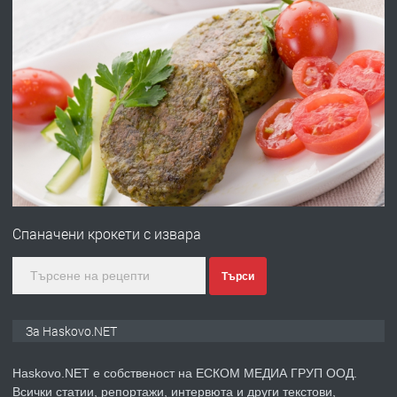
преди 18 часа
ПРЕДЛАГА
Давам обзаведено жилище за жена
без брокери 0889 537 426
преди 18 часа
ПРЕДЛАГА
Под НАЕМ двустаен Орфей
Спаначени крокети с извара
преди 3 дни
Търси
ПРЕДЛАГА
Нов апартамент на ул. Липа до
За Haskovo.NET
Езикова гимназия
Haskovo.NET е собственост на ЕСКОМ МЕДИА ГРУП ООД.
Всички статии, репортажи, интервюта и други текстови,
преди 3 дни