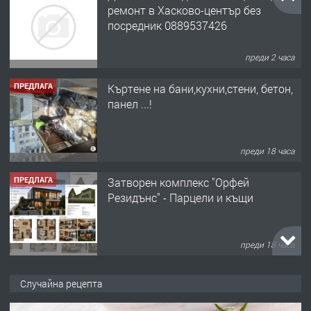
ремонт в Хасково-център без
посредник 0889537426
преди 2 часа
ПРЕДЛАГА
Къртене на бани,кухни,стени, бетон,
панел ...!
преди 18 часа
ПРЕДЛАГА
Затворен комплекс "Орфей
Резидънс" - Парцели и къщи
преди 18 часа
ПРЕДЛАГА
Продавам парцел в кв. Младежки
Случайна рецепта
хълм в Хасково без посредници 0889
537 426