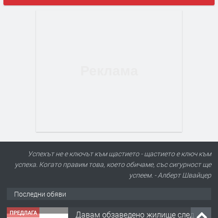
Успехът не е ключът към щастието - щастието е ключ към
успеха. Когато правим това, което обичаме, със сигурност ще
успеем. - Алберт Швайцер
Последни обяви
ПРЕДЛАГА
Давам обзаведено жилище след