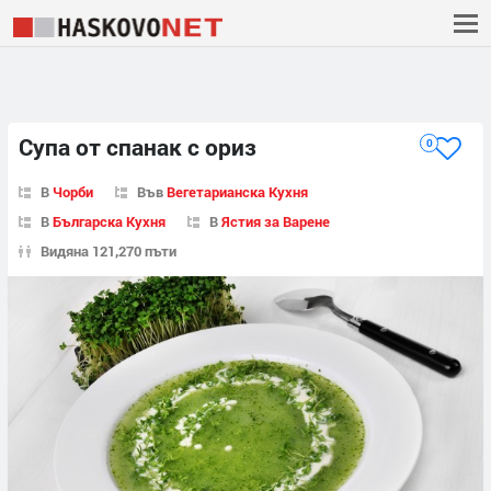
Супа от спанак с ориз
0
В
Чорби
Във
Вегетарианска Кухня
В
Българска Кухня
В
Ястия за Варене
Видяна 121,270 пъти