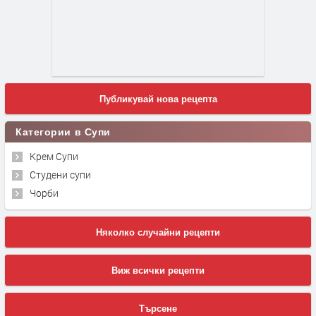
Публикувай нова рецепта
Категории в Супи
Крем Супи
Студени супи
Чорби
Няколко случайни рецепти
Виж всички рецепти
Търсене