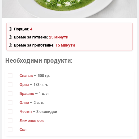
Порции:
4
Време за готвене:
25 минути
Време за приготвяне:
15 минути
Необходими продукти
Спанак
– 500 гр.
Ориз
– 1/3 ч. ч.
Брашно
– 1 с. л.
Олио
– 2 с. л.
Чесън
– 3 скилидки
Лимонов сок
Сол