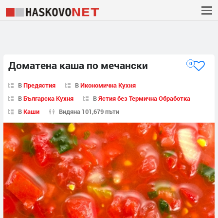
Доматена каша по мечански
0
В
Предястия
В
Икономична Кухня
В
Българска Кухня
В
Ястия без Термична Обработка
В
Каши
Видяна 101,679 пъти