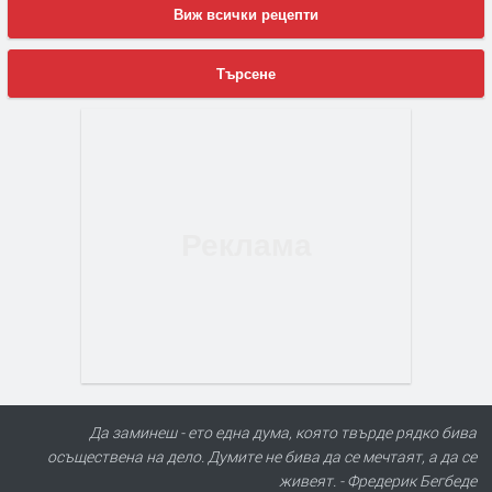
Виж всички рецепти
Търсене
Да заминеш - ето една дума, която твърде рядко бива
осъществена на дело. Думите не бива да се мечтаят, а да се
живеят. - Фредерик Бегбеде