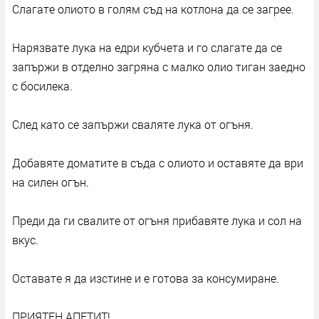
Слагате олиото в голям съд на котлона да се загрее.
Нарязвате лука на едри кубчета и го слагате да се
запържи в отделно загряна с малко олио тиган заедно
с босилека.
След като се запържи сваляте лука от огъня.
Добавяте доматите в съда с олиото и оставяте да ври
на силен огън.
Преди да ги свалите от огъня прибавяте лука и сол на
вкус.
Оставате я да изстине и е готова за консумиране.
ПРИЯТЕН АПЕТИТ!