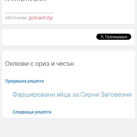
Източник:
gotvach.bg
Охлюви с ориз и чесън
Предишна рецепта
Фаршировани яйца за Сирни Заговезни
Следваща рецепта