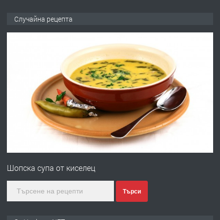
ПРЕДЛАГА
№4120 Магазин/Офис под наем в кв.
Случайна рецепта
Любен Каравелов, Хасково-близо до
градската градина!
преди 2 дни
ПРЕДЛАГА
ПРОСТОРЕН ТРИСТАЕН
АПАРТАМЕНТ В НОВА СГРАДА КВ.
КУБА
преди 2 дни
ПРЕДЛАГА
Продавам парцел в гр. Хасково кв.
Хисаря до ток, вода,канализация,
Шопска супа от киселец
асфалт 0889 537 426
преди 2 дни
Търси
ПРЕДЛАГА
СГЛОБЯВАНЕ НА МЕБЕЛИ.