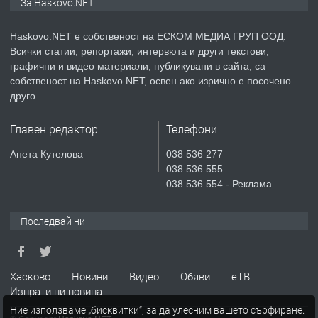
За Haskovo.NET
Haskovo.NET е собственост на ЕСКОМ МЕДИА ГРУП ООД.
Всички статии, репортажи, интервюта и други текстови,
преди 2 дни
графични и видео материали, публикувани в сайта, са
собственост на Haskovo.NET, освен ако изрично е посочено
ПРЕДЛАГА
№4119 Едностаен обзаведен
друго.
апартамент под наем в кв.
Училищни, гр. Хасково.
Главен редактор
Телефони
преди 3 дни
Анета Кутелова
038 536 277
038 536 555
ПРЕДЛАГА
Къртене на бетон! Събаряне на
038 536 554 - Реклама
сгради!
Последвай ни
преди 3 дни
ПРЕДЛАГА
Хасково
Новини
Видео
Обяви
еТВ
Апартамент за продажба
Изпрати ни новина
Ние използваме „бисквитки“, за да улесним вашето сърфиране.