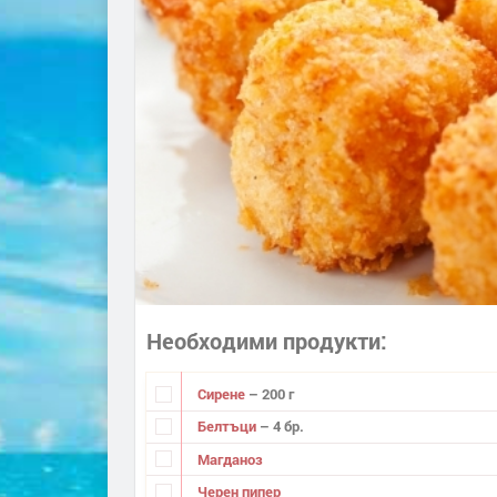
Необходими продукти
Сирене
– 200 г
Белтъци
– 4 бр.
Магданоз
Черен пипер