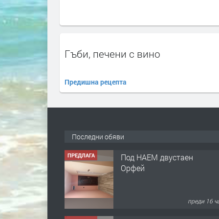
Гъби, печени с вино
Предишна рецепта
Последни обяви
ПРЕДЛАГА
Под НАЕМ двустаен
Орфей
преди 16 ч