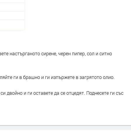
ете настърганото сирене, черен пипер, сол и ситно
ляйте ги в брашно и ги изпържете в загрятото олио.
си двойно и ги оставете да се отцедят. Поднесете ги със