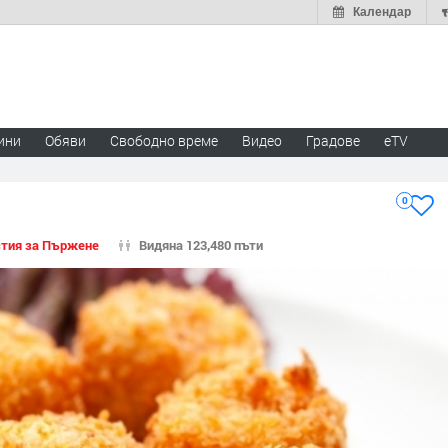
Календар
ини
Обяви
Свободно време
Видео
Градове
eTV
0
стия за Пържене
Видяна 123,480 пъти