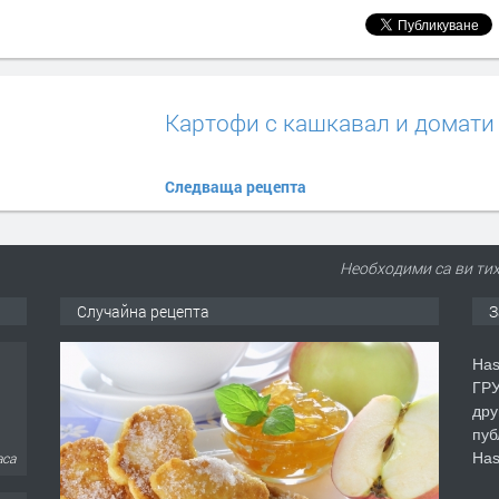
Картофи с кашкавал и домати
Следваща рецепта
Необходими са ви тихи
Случайна рецепта
З
Has
ГРУ
дру
пуб
Has
аса