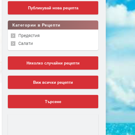
Публикувай нова рецепта
Категории в Рецепти
Предястия
Салати
Няколко случайни рецепти
Виж всички рецепти
Търсене