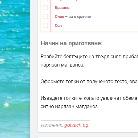
Брашно
Олио
– за пържене
Сол
Начин на приготвяне
Разбийте белтъците на твърд сняг, прибав
нарязан магданоз.
Оформете топки от полученото тесто, ова
Извадете топките, когато увеличат обема 
ситно нарязан магданоз.
Източник:
gotvach.bg