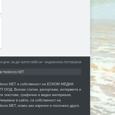
 дни, за да чуете себе си - индианска поговорка
а Haskovo.NET
kovo.NET е собственост на ЕСКОМ МЕДИА
П ООД. Всички статии, репортажи, интервюта и
ги текстови, графични и видео материали,
ликувани в сайта, са собственост на
kovo.NET, освен ако изрично е посочено друго.