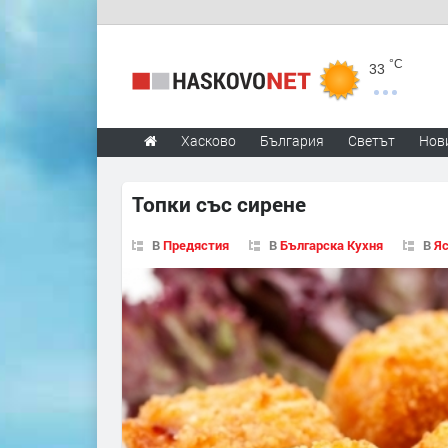
°C
33
Хасково
България
Светът
Нов
Топки със сирене
В
Предястия
В
Българска Кухня
В
Я