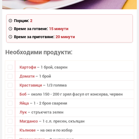
Порции:
2
Време за готвене:
15 минути
Време за приготвяне:
20 минути
Необходими продукти
Картофи
– 1 брой, сварен
Домати
– 1 брой
Краставици
– 1/3 голяма
Боб
– около 150 - 200 г зрял фасул от консерва, червен
Яйца
– 1 - 2 броя сварени
Лук
– стръкчета зелен
Магданоз
– 1 с.л. пресен, скълцан
Кълнове
– на око и по избор