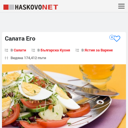
Салата Его
0
В
Салати
В
Българска Кухня
В
Ястия за Варене
Видяна 174,412 пъти