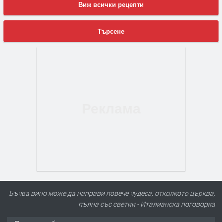
Виж всички рецепти
Търсене
Бъчва вино може да направи повече чудеса, отколкото църква,
пълна със светии - Италианска поговорка