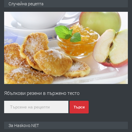
НАПЪЛНО ОБЗАВЕДЕН И
Случайна рецепта
ОБОРУДВАН ТРИСТАЕН
АПАРТАМЕНТ В ЦЕНТЪРА НА ГР.
ХАСКОВО
преди 2 дни
ПРЕДЛАГА
Давам гараж под наем
преди 2 дни
ПРЕДЛАГА
№4120 Магазин/Офис под наем в кв.
Любен Каравелов, Хасково-близо до
Ябълкови резени в пържено тесто
градската градина!
преди 2 дни
Търси
ПРЕДЛАГА
ПРОСТОРЕН ТРИСТАЕН
За Haskovo.NET
АПАРТАМЕНТ В НОВА СГРАДА КВ.