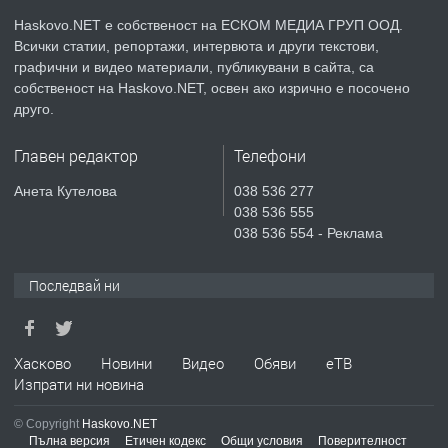
КУБА
Haskovo.NET е собственост на ЕСКОМ МЕДИА ГРУП ООД.
Всички статии, репортажи, интервюта и други текстови,
преди 3 дни
графични и видео материали, публикувани в сайта, са
собственост на Haskovo.NET, освен ако изрично е посочено
ПРЕДЛАГА
Продавам парцел в гр. Хасково кв.
друго.
Хисаря до ток, вода,канализация,
асфалт 0889 537 426
Главен редактор
Телефони
преди 3 дни
Анета Кутелова
038 536 277
038 536 555
ПРЕДЛАГА
СГЛОБЯВАНЕ НА МЕБЕЛИ.
038 536 554 - Реклама
Последвай ни
преди 3 дни
ПРЕДЛАГА
Хасково
Новини
Видео
Обяви
еТВ
№4119 Едностаен обзаведен
Изпрати ни новина
апартамент под наем в кв.
Училищни, гр. Хасково.
© Copyright
Haskovo.NET
Пълна версия
Етичен кодекс
Общи условия
Поверителност