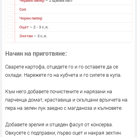
Червен пипер
– 2 щипки лют
Сол
Черен пипер
Оцет
– 2 - 3 с.л.
Зехтин
– 3 с.л.
Начин на приготвяне
Сварете картофа, отцедете го и го оставете да се
охлади. Нарежете го на кубчета и го сипете в купа.
Към него добавете почистените и нарязани на
парченца домат, краставица и скълцани връхчета на
пера на зелен лук заедно с магданоза и кълновете.
Добавете зрелия и отцеден фасул от консерва.
Овкусете с подправки, първо оцет и накрая зехтин.