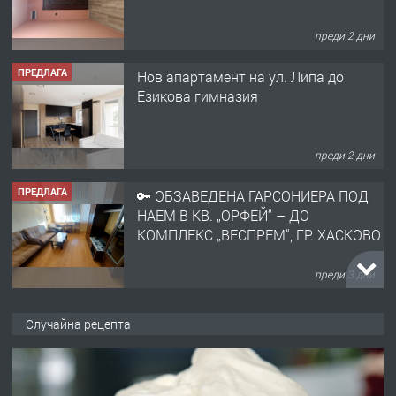
преди 2 дни
ПРЕДЛАГА
Нов апартамент на ул. Липа до
Езикова гимназия
преди 2 дни
ПРЕДЛАГА
🔑 ОБЗАВЕДЕНА ГАРСОНИЕРА ПОД
НАЕМ В КВ. „ОРФЕЙ“ – ДО
КОМПЛЕКС „ВЕСПРЕМ“, ГР. ХАСКОВО
преди 3 дни
ПРЕДЛАГА
НАПЪЛНО ОБЗАВЕДЕН И
Случайна рецепта
ОБОРУДВАН ТРИСТАЕН
АПАРТАМЕНТ В ЦЕНТЪРА НА ГР.
ХАСКОВО
преди 4 дни