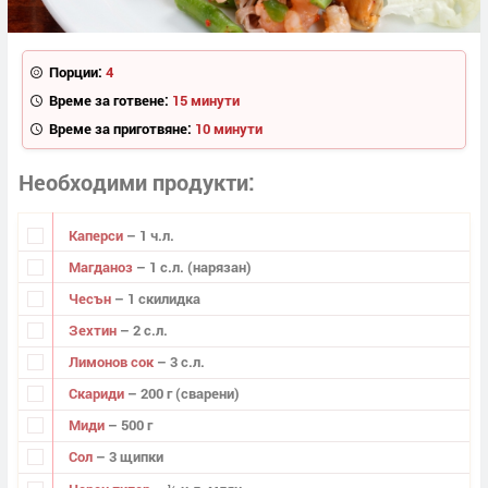
Порции:
4
Време за готвене:
15 минути
Време за приготвяне:
10 минути
Необходими продукти
Каперси
– 1 ч.л.
Магданоз
– 1 с.л. (нарязан)
Чесън
– 1 скилидка
Зехтин
– 2 с.л.
Лимонов сок
– 3 с.л.
Скариди
– 200 г (сварени)
Миди
– 500 г
Сол
– 3 щипки