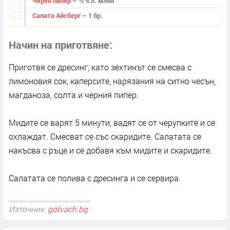
Черен пипер
– ½ ч.л. млян
Салата Айсберг
– 1 бр.
Начин на приготвяне
Приготвя се дресинг, като зехтинът се смесва с
лимоновия сок, каперсите, нарязания на ситно чесън,
магданоза, солта и черния пипер.
Мидите се варят 5 минути, вадят се от черупките и се
охлаждат. Смесват се със скаридите. Салатата се
накъсва с ръце и се добавя към мидите и скаридите.
Салатата се полива с дресинга и се сервира.
Източник:
gotvach.bg