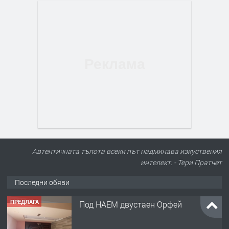
Автентичната тъпота всеки път надминава изкуствения
интелект. - Тери Пратчет
Последни обяви
ПРЕДЛАГА
Под НАЕМ двустаен Орфей