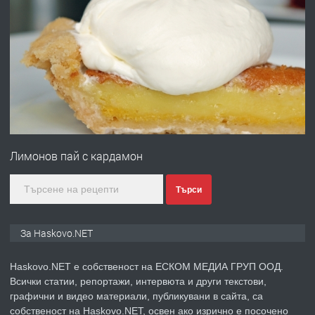
ПРЕДЛАГА
Давам гараж под наем
преди 4 дни
ПРЕДЛАГА
№4120 Магазин/Офис под наем в кв.
Любен Каравелов, Хасково-близо до
Лимонов пай с кардамон
градската градина!
преди 5 дни
Търси
ПРЕДЛАГА
ПРОСТОРЕН ТРИСТАЕН
За Haskovo.NET
АПАРТАМЕНТ В НОВА СГРАДА КВ.
КУБА
Haskovo.NET е собственост на ЕСКОМ МЕДИА ГРУП ООД.
Всички статии, репортажи, интервюта и други текстови,
преди 5 дни
графични и видео материали, публикувани в сайта, са
собственост на Haskovo.NET, освен ако изрично е посочено
ПРЕДЛАГА