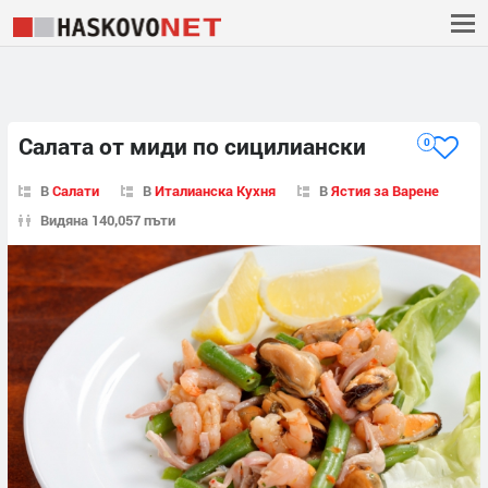
Салата от миди по сицилиански
0
В
Салати
В
Италианска Кухня
В
Ястия за Варене
Видяна 140,057 пъти