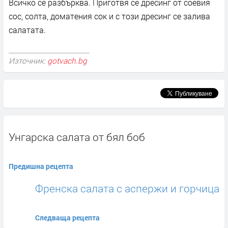
Всичко се разбърква. Приготвя се дресинг от соевия
сос, солта, доматения сок и с този дресинг се залива
салатата.
Източник:
gotvach.bg
Унгарска салата от бял боб
Предишна рецепта
Френска салата с аспержи и горчица
Следваща рецепта