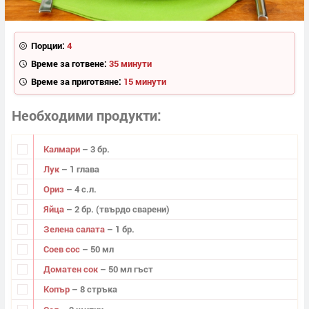
Порции:
4
Време за готвене:
35 минути
Време за приготвяне:
15 минути
Необходими продукти
Калмари
– 3 бр.
Лук
– 1 глава
Ориз
– 4 с.л.
Яйца
– 2 бр. (твърдо сварени)
Зелена салата
– 1 бр.
Соев сос
– 50 мл
Доматен сок
– 50 мл гъст
Копър
– 8 стръка