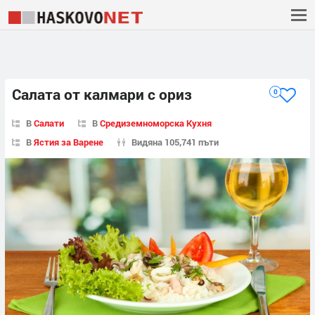
Салата от калмари с ориз
0
В
Салати
В
Средиземноморска Кухня
В
Ястия за Варене
Видяна 105,741 пъти