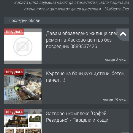
Хората цяла седмица чакат да стане петък, цяла година да
стане лято и цял живот да са щастливи. - Умберто Еко
Последни обяви
ПРЕДЛАГА
Давам обзаведено жилище след
ремонт в Хасково-център без
посредник 0889537426
преди 2 часа
ПРЕДЛАГА
Къртене на бани,кухни,стени, бетон,
панел ...!
преди 19 часа
ПРЕДЛАГА
Затворен комплекс "Орфей
Резидънс" - Парцели и къщи