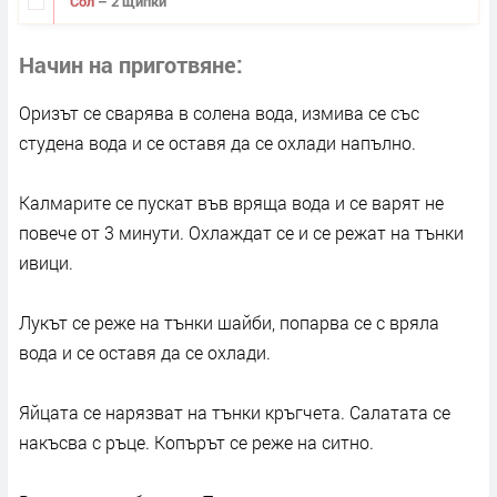
Сол
– 2 щипки
Начин на приготвяне
Оризът се сварява в солена вода, измива се със
студена вода и се оставя да се охлади напълно.
Калмарите се пускат във вряща вода и се варят не
повече от 3 минути. Охлаждат се и се режат на тънки
ивици.
Лукът се реже на тънки шайби, попарва се с вряла
вода и се оставя да се охлади.
Яйцата се нарязват на тънки кръгчета. Салатата се
накъсва с ръце. Копърът се реже на ситно.