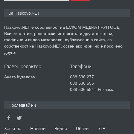
ПРЕДЛАГА
Нов апартамент на ул. Липа до
За Haskovo.NET
Езикова гимназия
Haskovo.NET е собственост на ЕСКОМ МЕДИА ГРУП ООД.
Всички статии, репортажи, интервюта и други текстови,
преди 3 дни
графични и видео материали, публикувани в сайта, са
собственост на Haskovo.NET, освен ако изрично е посочено
ПРЕДЛАГА
🔑 ОБЗАВЕДЕНА ГАРСОНИЕРА ПОД
друго.
НАЕМ В КВ. „ОРФЕЙ“ – ДО
КОМПЛЕКС „ВЕСПРЕМ“, ГР. ХАСКОВО
Главен редактор
Телефони
преди 5 дни
Анета Кутелова
038 536 277
038 536 555
ПРЕДЛАГА
НАПЪЛНО ОБЗАВЕДЕН И
038 536 554 - Реклама
ОБОРУДВАН ТРИСТАЕН
АПАРТАМЕНТ В ЦЕНТЪРА НА ГР.
Последвай ни
ХАСКОВО
преди 6 дни
ПРЕДЛАГА
Хасково
Новини
Видео
Обяви
еТВ
Давам гараж под наем