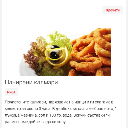
Прочети
Панирани калмари
Риба
Почистените калмари, нарязваме на ивици и ги слагаме в
млякото за около 3 часа. В дълбок съд слагаме брашното, 1
лъжица мазнина, сол и 100 гр. вода. Всички съставки ги
размесваме добре, за да се полу...