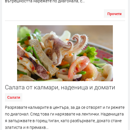
вътрешността нарежете по диагонала, с...
Прочети
Салата от калмари, наденица и домати
Салати
Разрязвате калмарите в центъра, за да се отворят и ги режете
по диагонал. След това ги нарязвате на лентички. Наденицата
я запържвате в горещ тиган, като разбърквате, докато стане
златиста и я премахв...