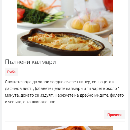
Пълнени калмари
Риба
Сложете вода да заври заедно с черен пипер, сол, оцета и
дафинов лист. Добавете целите калмари и ги варете около 1
минута, докато се издуят. Нарежете на дребно мидите, филето
и чесъна, а кашкавала нас...
Прочети