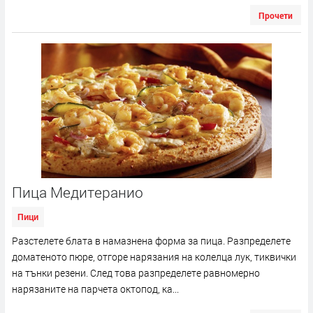
Прочети
Пица Медитеранио
Пици
Разстелете блата в намазнена форма за пица. Разпределете
доматеното пюре, отгоре нарязания на колелца лук, тиквички
на тънки резени. След това разпределете равномерно
нарязаните на парчета октопод, ка...