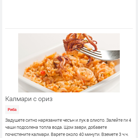
Калмари с ориз
Риба
Задушете ситно нарязаните чесън и лук в олиото. Залейте ги 4
чаши подсолена топла вода. Щом заври, добавете
почистените калмари. Варете около 40 минути. Вземете 3 ч.ч.