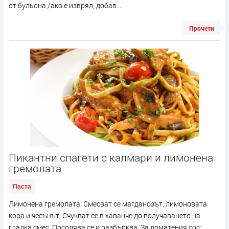
от бульона /ако е изврял, добав...
Прочети
Пикантни спагети с калмари и лимонена
гремолата
Паста
Лимонена гремолата: Смесват се магданозът, лимоновата
кора и чесънът. Счукват се в хаванче до получаването на
гладка смес. Посолява се и разбърква. За доматения сос: