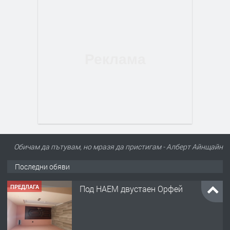
Обичам да пътувам, но мразя да пристигам - Алберт Айнщайн
Последни обяви
ПРЕДЛАГА
Под НАЕМ двустаен Орфей