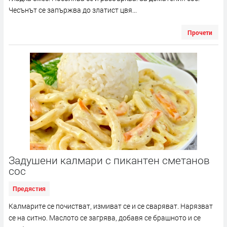
Чесънът се запържва до златист цвя...
Прочети
Задушени калмари с пикантен сметанов
сос
Предястия
Калмарите се почистват, измиват се и се сваряват. Нарязват
се на ситно. Маслото се загрява, добавя се брашното и се