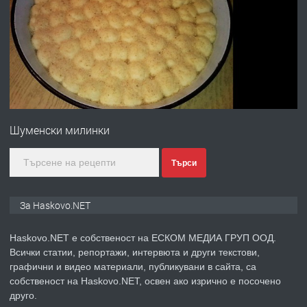
ПРЕДЛАГА
Давам гараж под наем
преди 2 дни
ПРЕДЛАГА
№4120 Магазин/Офис под наем в кв.
Любен Каравелов, Хасково-близо до
градската градина!
Шуменски милинки
преди 2 дни
Търси
ПРЕДЛАГА
ПРОСТОРЕН ТРИСТАЕН
За Haskovo.NET
АПАРТАМЕНТ В НОВА СГРАДА КВ.
КУБА
Haskovo.NET е собственост на ЕСКОМ МЕДИА ГРУП ООД.
Всички статии, репортажи, интервюта и други текстови,
преди 3 дни
графични и видео материали, публикувани в сайта, са
собственост на Haskovo.NET, освен ако изрично е посочено
ПРЕДЛАГА
Продавам парцел в гр. Хасково кв.
друго.
Хисаря до ток, вода,канализация,