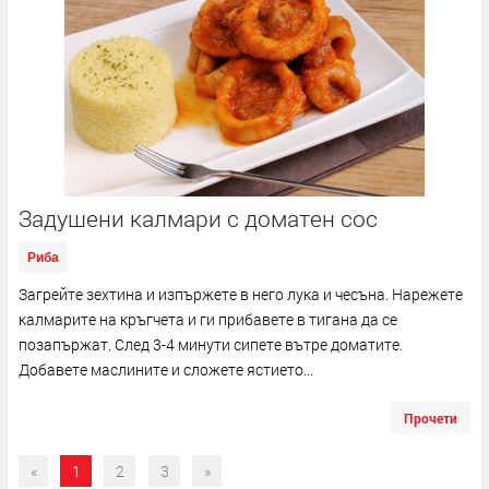
Задушени калмари с доматен сос
Риба
Загрейте зехтина и изпържете в него лука и чесъна. Нарежете
калмарите на кръгчета и ги прибавете в тигана да се
позапържат. След 3-4 минути сипете вътре доматите.
Добавете маслините и сложете ястието...
Прочети
«
1
2
3
»