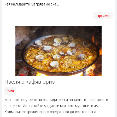
нея калмарите. Загряваме ска...
Прочети
Паеля с кафяв ориз
Риба
Махнете черупките на скаридите и ги почистете, но оставете
опашките. Изтъркайте мидите и махнете мустаците им.
Калмарите отрежете през средата, за да се отворят а