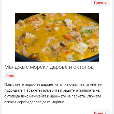
Прочети
Манджа с морски дарове и октопод
Риба
Подгответе морските дарове, като ги почистите, измиете и
подсушите. Нарежете калмарите и раците, а пипалата на
октопода леко начукайте и нарежете на парчета. Сложете
всички морски дарове да се марино...
Прочети