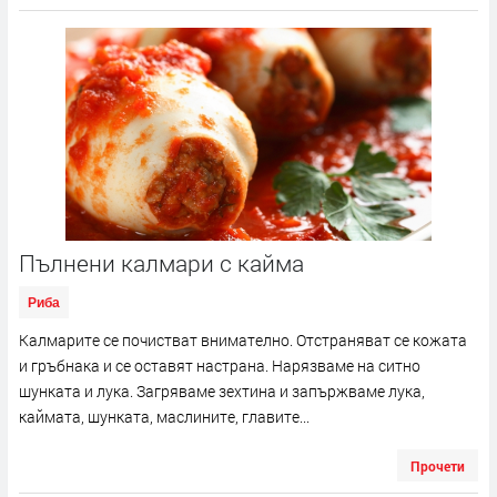
Пълнени калмари с кайма
Риба
Калмарите се почистват внимателно. Отстраняват се кожата
и гръбнака и се оставят настрана. Нарязваме на ситно
шунката и лука. Загряваме зехтина и запържваме лука,
каймата, шунката, маслините, главите...
Прочети