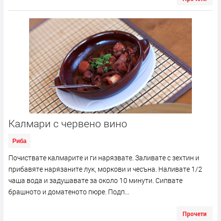
Калмари с червено вино
Риба
Почиствате калмарите и ги нарязвате. Заливате с зехтин и
прибавяте нарязаните лук, моркови и чесъна. Наливате 1/2
чаша вода и задушавате за около 10 минути. Сипвате
брашното и доматеното пюре. Подп...
Прочети