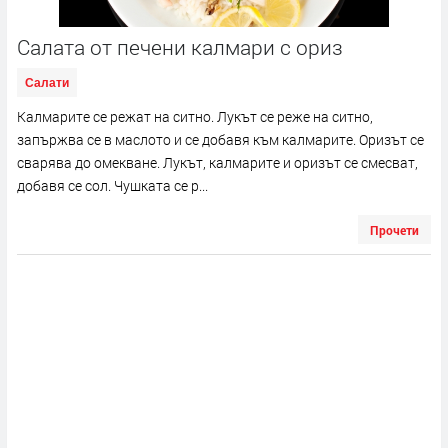
Салата от печени калмари с ориз
Салати
Калмарите се режат на ситно. Лукът се реже на ситно,
запържва се в маслото и се добавя към калмарите. Оризът се
сварява до омекване. Лукът, калмарите и оризът се смесват,
добавя се сол. Чушката се р...
Прочети