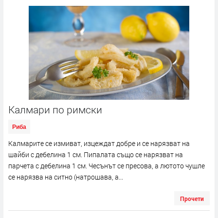
Калмари по римски
Риба
Калмарите се измиват, изцеждат добре и се нарязват на
шайби с дебелина 1 см. Пипалата също се нарязват на
парчета с дебелина 1 см. Чесънът се пресова, а лютото чушле
се нарязва на ситно (натрошава, а...
Прочети