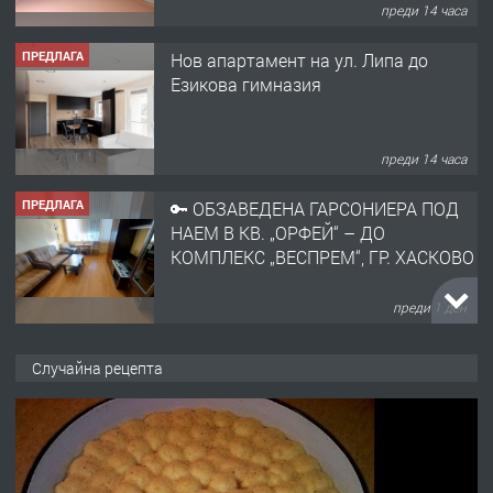
преди 14 часа
ПРЕДЛАГА
Нов апартамент на ул. Липа до
Езикова гимназия
преди 14 часа
ПРЕДЛАГА
🔑 ОБЗАВЕДЕНА ГАРСОНИЕРА ПОД
НАЕМ В КВ. „ОРФЕЙ“ – ДО
КОМПЛЕКС „ВЕСПРЕМ“, ГР. ХАСКОВО
преди 1 ден
ПРЕДЛАГА
НАПЪЛНО ОБЗАВЕДЕН И
Случайна рецепта
ОБОРУДВАН ТРИСТАЕН
АПАРТАМЕНТ В ЦЕНТЪРА НА ГР.
ХАСКОВО
преди 2 дни