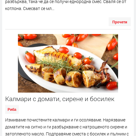
разбърква, така че да се получи еднородна смес. Сваля се от
котлона. Смесват се мл...
Прочети
Калмари с домати, сирене и босилек
Риба
Измиваме почистените калмари и ги осоляваме. Нарязваме
доматите на ситно и ги разбъркваме с натрошеното сирене и
затопленото масло. Подправяме сместа с босилек и пълним с