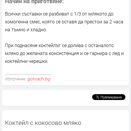
Начин на приготвяне
Всички съставки се разбиват с 1/3 от млякото до
хомогенна смес, която се оставя да престои за 2 часа
на тъмно и хладно.
При поднасяне коктейлът се долива с останалото
мляко до желаната консистенция и се гарнира с лед и
коктейлни черешки.
Източник:
gotvach.bg
Коктейл с кокосово мляко