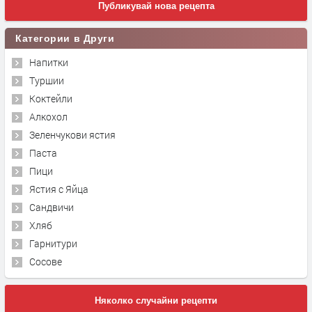
Публикувай нова рецепта
Категории в Други
Напитки
Туршии
Коктейли
Алкохол
Зеленчукови ястия
Паста
Пици
Ястия с Яйца
Сандвичи
Хляб
Гарнитури
Сосове
Няколко случайни рецепти