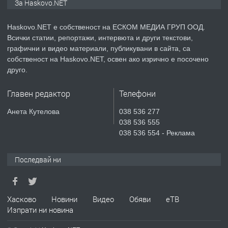
За Haskovo.NET
АПАРТАМЕНТ В НОВА СГРАДА КВ.
КУБА
Haskovo.NET е собственост на ЕСКОМ МЕДИА ГРУП ООД.
Всички статии, репортажи, интервюта и други текстови,
преди 5 дни
графични и видео материали, публикувани в сайта, са
собственост на Haskovo.NET, освен ако изрично е посочено
ПРЕДЛАГА
Продавам парцел в гр. Хасково кв.
друго.
Хисаря до ток, вода,канализация,
асфалт 0889 537 426
Главен редактор
Телефони
преди 5 дни
Анета Кутелова
038 536 277
038 536 555
ПРЕДЛАГА
СГЛОБЯВАНЕ НА МЕБЕЛИ.
038 536 554 - Реклама
Последвай ни
преди 5 дни
ПРЕДЛАГА
Хасково
Новини
Видео
Обяви
еТВ
№4119 Едностаен обзаведен
Изпрати ни новина
апартамент под наем в кв.
Училищни, гр. Хасково.