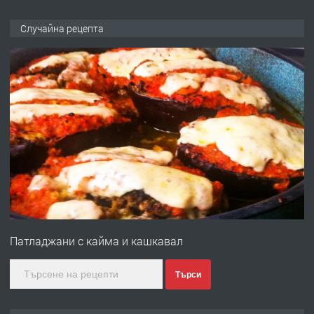
ПРЕДЛАГА
НАПЪЛНО ОБЗАВЕДЕН И
Случайна рецепта
ОБОРУДВАН ТРИСТАЕН
АПАРТАМЕНТ В ЦЕНТЪРА НА ГР.
ХАСКОВО
преди 4 дни
ПРЕДЛАГА
Давам гараж под наем
преди 4 дни
ПРЕДЛАГА
№4120 Магазин/Офис под наем в кв.
Любен Каравелов, Хасково-близо до
Патладжани с кайма и кашкавал
градската градина!
преди 4 дни
Търси
ПРЕДЛАГА
ПРОСТОРЕН ТРИСТАЕН