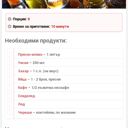
Порции:
8
Време за приготвяне:
10 минути
Необходими продукти
Прясно мляко
– 1 литър
Уиски
– 250 мл
Захар
– 1 с.л. (на вкус)
Яйца
– 1 - 2 броя, пресни
Кафе
– 1/2 лъжичка нескафе
Сладолед
Лед
Череши
– коктейлни, по желание