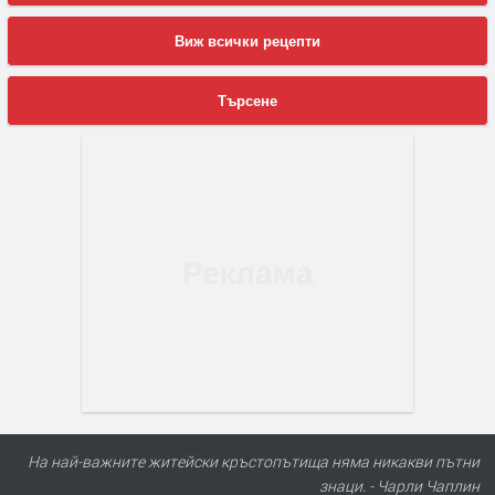
Виж всички рецепти
Търсене
На най-важните житейски кръстопътища няма никакви пътни
знаци. - Чарли Чаплин