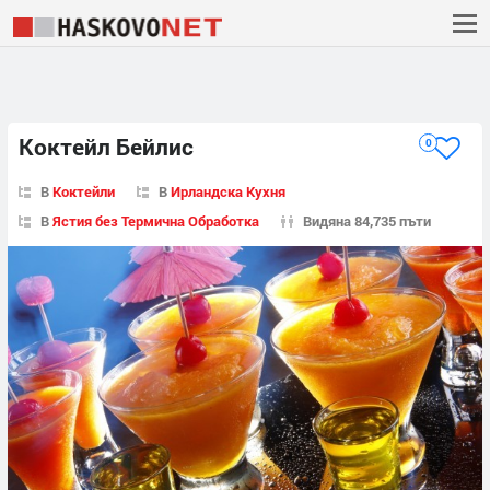
Коктейл Бейлис
0
В
Коктейли
В
Ирландска Кухня
В
Ястия без Термична Обработка
Видяна 84,735 пъти