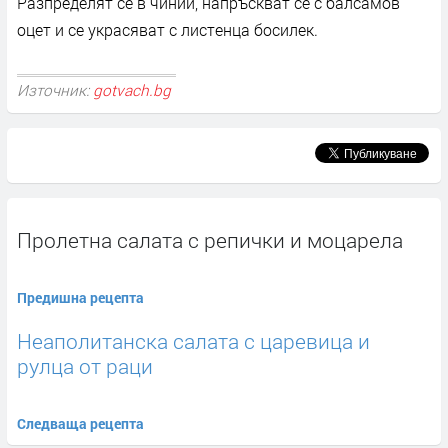
Разпределят се в чинии, напръскват се с балсамов
оцет и се украсяват с листенца босилек.
Източник:
gotvach.bg
Пролетна салата с репички и моцарела
Предишна рецепта
Неаполитанска салата с царевица и
рулца от раци
Следваща рецепта