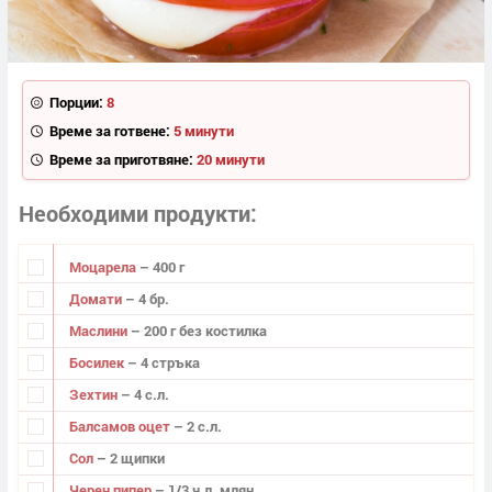
Порции:
8
Време за готвене:
5 минути
Време за приготвяне:
20 минути
Необходими продукти
Моцарела
– 400 г
Домати
– 4 бр.
Маслини
– 200 г без костилка
Босилек
– 4 стръка
Зехтин
– 4 с.л.
Балсамов оцет
– 2 с.л.
Сол
– 2 щипки
Черен пипер
– 1/3 ч.л. млян