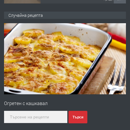
ПРЕДЛАГА
НАПЪЛНО ОБЗАВЕДЕН И
Случайна рецепта
ОБОРУДВАН ТРИСТАЕН
АПАРТАМЕНТ В ЦЕНТЪРА НА ГР.
ХАСКОВО
преди 2 дни
ПРЕДЛАГА
Давам гараж под наем
преди 2 дни
ПРЕДЛАГА
№4120 Магазин/Офис под наем в кв.
Любен Каравелов, Хасково-близо до
Огретен с кашкавал
градската градина!
преди 2 дни
Търси
ПРЕДЛАГА
ПРОСТОРЕН ТРИСТАЕН