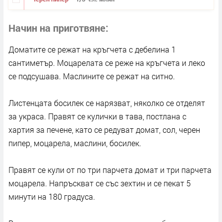
Начин на приготвяне
Доматите се режат на кръгчета с дебелина 1
сантиметър. Моцарелата се реже на кръгчета и леко
се подсушава. Маслините се режат на ситно.
Листенцата босилек се нарязват, няколко се отделят
за украса. Правят се кулички в тава, постлана с
хартия за печене, като се редуват домат, сол, черен
пипер, моцарела, маслини, босилек.
Правят се кули от по три парчета домат и три парчета
моцарела. Напръскват се със зехтин и се пекат 5
минути на 180 градуса.