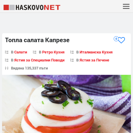
Топла салата Капрезе
0
В
Салати
В
Ретро Кухня
В
Италианска Кухня
В
Ястия за Специални Поводи
В
Ястия за Печене
Видяна 135,337 пъти