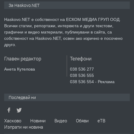
За Haskovo.NET
АПАРТАМЕНТ В НОВА СГРАДА КВ.
КУБА
Haskovo.NET е собственост на ЕСКОМ МЕДИА ГРУП ООД.
Всички статии, репортажи, интервюта и други текстови,
преди 3 дни
графични и видео материали, публикувани в сайта, са
собственост на Haskovo.NET, освен ако изрично е посочено
ПРЕДЛАГА
Продавам парцел в гр. Хасково кв.
друго.
Хисаря до ток, вода,канализация,
асфалт 0889 537 426
Главен редактор
Телефони
преди 3 дни
Анета Кутелова
038 536 277
038 536 555
ПРЕДЛАГА
СГЛОБЯВАНЕ НА МЕБЕЛИ.
038 536 554 - Реклама
Последвай ни
преди 3 дни
ПРЕДЛАГА
Хасково
Новини
Видео
Обяви
еТВ
№4119 Едностаен обзаведен
Изпрати ни новина
апартамент под наем в кв.