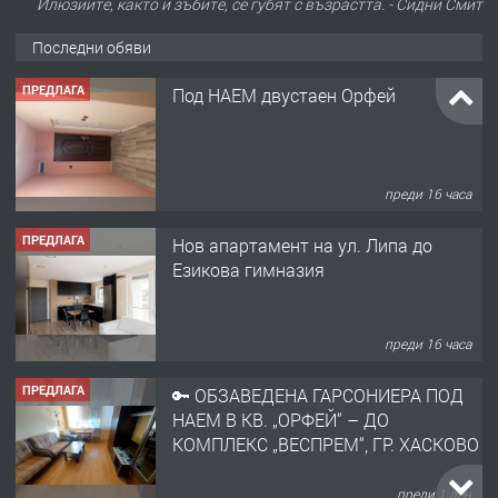
Илюзиите, както и зъбите, се губят с възрастта. - Сидни Смит
Последни обяви
ПРЕДЛАГА
Под НАЕМ двустаен Орфей
преди 16 часа
ПРЕДЛАГА
Нов апартамент на ул. Липа до
Езикова гимназия
преди 16 часа
ПРЕДЛАГА
🔑 ОБЗАВЕДЕНА ГАРСОНИЕРА ПОД
НАЕМ В КВ. „ОРФЕЙ“ – ДО
КОМПЛЕКС „ВЕСПРЕМ“, ГР. ХАСКОВО
преди 1 ден