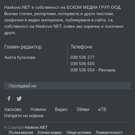
КУБА
Haskovo.NET е собственост на ЕСКОМ МЕДИА ГРУП ООД.
Всички статии, репортажи, интервюта и други текстови,
преди 5 дни
графични и видео материали, публикувани в сайта, са
собственост на Haskovo.NET, освен ако изрично е посочено
ПРЕДЛАГА
Продавам парцел в гр. Хасково кв.
друго.
Хисаря до ток, вода,канализация,
асфалт 0889 537 426
Главен редактор
Телефони
преди 5 дни
Анета Кутелова
038 536 277
038 536 555
ПРЕДЛАГА
СГЛОБЯВАНЕ НА МЕБЕЛИ.
038 536 554 - Реклама
Последвай ни
преди 5 дни
ПРЕДЛАГА
Хасково
Новини
Видео
Обяви
еТВ
№4119 Едностаен обзаведен
Изпрати ни новина
апартамент под наем в кв.
Училищни, гр. Хасково.
© Copyright
Haskovo.NET
Пълна версия
Етичен кодекс
Общи условия
Поверителност