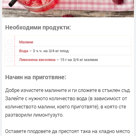
Необходими продукти
Малини
Вода
– 3 ч.ч. на 3/4 кг плод
Лимонена киселина
– 15 г на 3/4 кг малини
Начин на приготвяне
Добре изчистете малините и ги сложете в стъклен съд.
Залейте с нужното количество вода (в зависимост от
количеството малини, което приготвяте), в която сте
разтворили лимонтузуто.
Оставете плодовете да престоят така на хладно място