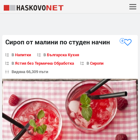
Сироп от малини по студен начин
0
В
Напитки
В
Българска Кухня
В
Ястия без Термична Обработка
В
Сиропи
Видяна 66,309 пъти