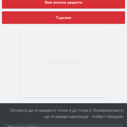
Виж всички рецепти
Търсене
Логиката ще те заведе от точка А до точка Б. Въображението
ще те заведе навсякъде. - Алберт Айнщайн