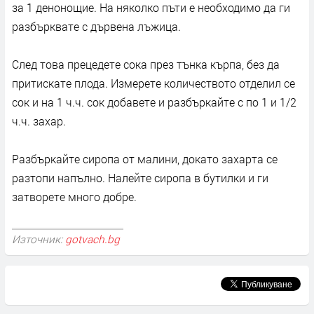
за 1 денонощие. На няколко пъти е необходимо да ги
разбърквате с дървена лъжица.
След това прецедете сока през тънка кърпа, без да
притискате плода. Измерете количеството отделил се
сок и на 1 ч.ч. сок добавете и разбъркайте с по 1 и 1/2
ч.ч. захар.
Разбъркайте сиропа от малини, докато захарта се
разтопи напълно. Налейте сиропа в бутилки и ги
затворете много добре.
Източник:
gotvach.bg