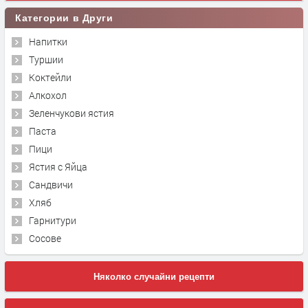
Категории в Други
Напитки
Туршии
Коктейли
Алкохол
Зеленчукови ястия
Паста
Пици
Ястия с Яйца
Сандвичи
Хляб
Гарнитури
Сосове
Няколко случайни рецепти