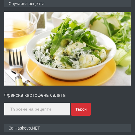
НАПЪЛНО ОБЗАВЕДЕН И
Случайна рецепта
ОБОРУДВАН ТРИСТАЕН
АПАРТАМЕНТ В ЦЕНТЪРА НА ГР.
ХАСКОВО
преди 4 дни
ПРЕДЛАГА
Давам гараж под наем
преди 4 дни
ПРЕДЛАГА
№4120 Магазин/Офис под наем в кв.
Любен Каравелов, Хасково-близо до
Френска картофена салата
градската градина!
преди 4 дни
Търси
ПРЕДЛАГА
ПРОСТОРЕН ТРИСТАЕН
За Haskovo.NET
АПАРТАМЕНТ В НОВА СГРАДА КВ.