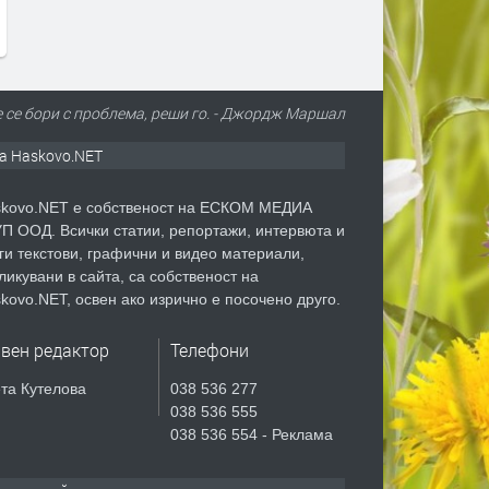
 се бори с проблема, реши го. - Джордж Маршал
а Haskovo.NET
kovo.NET е собственост на ЕСКОМ МЕДИА
П ООД. Всички статии, репортажи, интервюта и
ги текстови, графични и видео материали,
ликувани в сайта, са собственост на
kovo.NET, освен ако изрично е посочено друго.
авен редактор
Телефони
та Кутелова
038 536 277
038 536 555
038 536 554 - Реклама