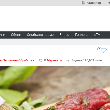
Календар
ини
Обяви
Свободно време
Видео
Градове
eTV
0
ез Термична Обработка
В
Маринати
Видяна 115,953 пъти