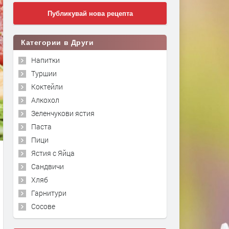
Публикувай нова рецепта
Категории в Други
Напитки
Туршии
Коктейли
Алкохол
Зеленчукови ястия
Паста
Пици
Ястия с Яйца
Сандвичи
Хляб
Гарнитури
Сосове