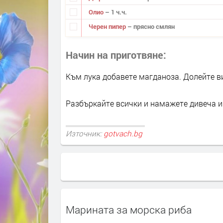
Олио
– 1 ч.ч.
Черен пипер
– прясно смлян
Начин на приготвяне
Към лука добавете магданоза. Долейте ви
Разбъркайте всички и намажете дивеча и 
Източник:
gotvach.bg
Марината за морска риба