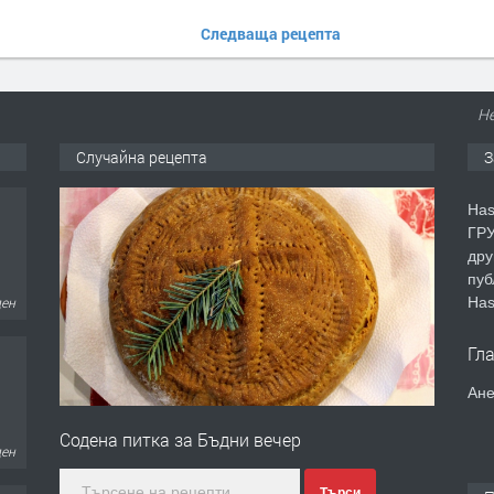
Следваща рецепта
Не
Случайна рецепта
З
Has
ГРУ
дру
пуб
ден
Has
Гл
Ане
ден
Содена питка за Бъдни вечер
Търси