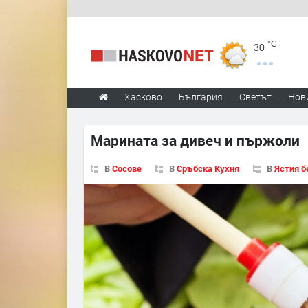
°C
30
Хасково
България
Светът
Нов
Марината за дивеч и пържоли
В
Сосове
В
Сръбска Кухня
В
Ястия б