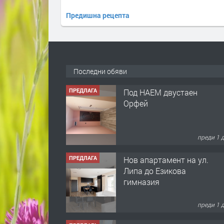
Предишна рецепта
Последни обяви
ПРЕДЛАГА
Под НАЕМ двустаен
Орфей
преди 1 
ПРЕДЛАГА
Нов апартамент на ул.
Липа до Езикова
гимназия
преди 1 
ПРЕДЛАГА
🔑 ОБЗАВЕДЕНА