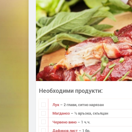
Необходими продукти
Лук
– 2 глави, ситно нарязан
Магданоз
– ½ връзка, скълцан
Червено вино
– 1 ч.ч.
Дафинов лист
– 1 бр.