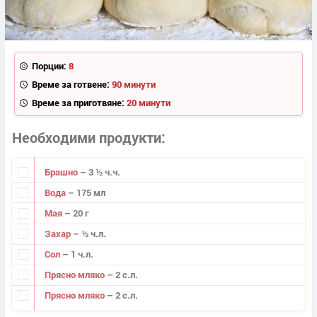
Порции:
8
Време за готвене:
90 минути
Време за приготвяне:
20 минути
Необходими продукти
Брашно
– 3 ½ ч.ч.
Вода
– 175 мл
Мая
– 20 г
Захар
– ½ ч.л.
Сол
– 1 ч.л.
Прясно мляко
– 2 с.л.
Прясно мляко
– 2 с.л.