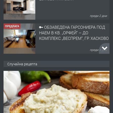
преди 2 дни
ПРЕДЛАГА
🔑 ОБЗАВЕДЕНА ГАРСОНИЕРА ПОД
НАЕМ В КВ. „ОРФЕЙ“ – ДО
КОМПЛЕКС „ВЕСПРЕМ“, ГР. ХАСКОВО
преди 4 дни
ПРЕДЛАГА
НАПЪЛНО ОБЗАВЕДЕН И
Случайна рецепта
ОБОРУДВАН ТРИСТАЕН
АПАРТАМЕНТ В ЦЕНТЪРА НА ГР.
ХАСКОВО
преди 5 дни
ПРЕДЛАГА
Давам гараж под наем