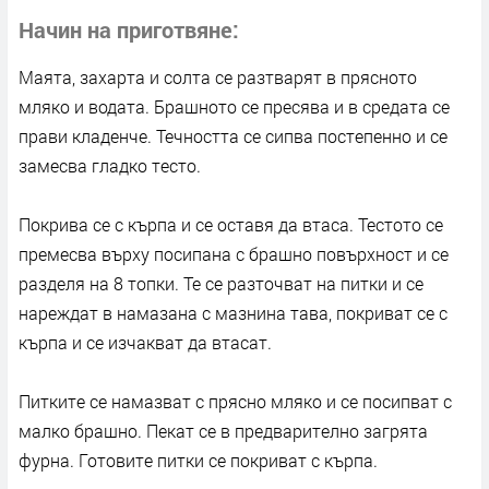
Начин на приготвяне
Маята, захарта и солта се разтварят в прясното
мляко и водата. Брашното се пресява и в средата се
прави кладенче. Течността се сипва постепенно и се
замесва гладко тесто.
Покрива се с кърпа и се оставя да втаса. Тестото се
премесва върху посипана с брашно повърхност и се
разделя на 8 топки. Те се разточват на питки и се
нареждат в намазана с мазнина тава, покриват се с
кърпа и се изчакват да втасат.
Питките се намазват с прясно мляко и се посипват с
малко брашно. Пекат се в предварително загрята
фурна. Готовите питки се покриват с кърпа.