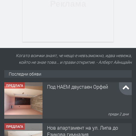
Когато всички знаят, че нещо е невъзможно, идва невежа,
който не знае това… и прави откритие. - Алберт Айнщайн
Последни обяви
ПРЕДЛАГА
Под НАЕМ двустаен Орфей
преди 2 дни
ПРЕДЛАГА
Нов апартамент на ул. Липа до
Езикова гимназия