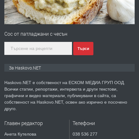
преди 5 дни
ПРЕДЛАГА
№4120 Магазин/Офис под наем в кв.
Любен Каравелов, Хасково-близо до
Сос от патладжани с чесън
градската градина!
преди 5 дни
Търси
ПРЕДЛАГА
ПРОСТОРЕН ТРИСТАЕН
За Haskovo.NET
АПАРТАМЕНТ В НОВА СГРАДА КВ.
КУБА
Haskovo.NET е собственост на ЕСКОМ МЕДИА ГРУП ООД.
Всички статии, репортажи, интервюта и други текстови,
преди 6 дни
графични и видео материали, публикувани в сайта, са
собственост на Haskovo.NET, освен ако изрично е посочено
ПРЕДЛАГА
Продавам парцел в гр. Хасково кв.
друго.
Хисаря до ток, вода,канализация,
асфалт 0889 537 426
Главен редактор
Телефони
преди 6 дни
Анета Кутелова
038 536 277