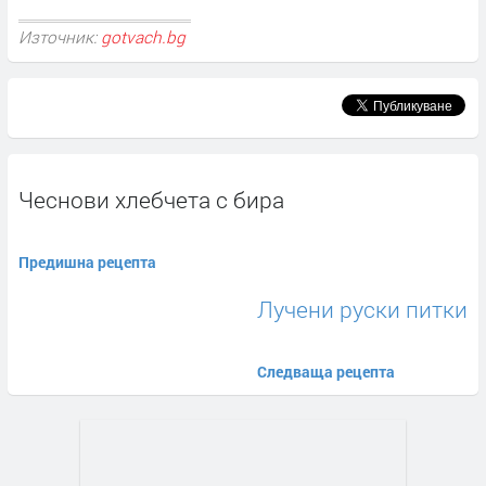
Източник:
gotvach.bg
Чеснови хлебчета с бира
Предишна рецепта
Лучени руски питки
Следваща рецепта