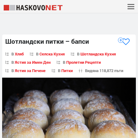
Шотландски питки – бапси
0
В
Хляб
В
Селска Кухня
В
Шотландска Кухня
В
Ястия за Имен Ден
В
Пролетни Рецепти
В
Ястия за Печене
В
Питки
Видяна 118,872 пъти