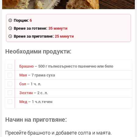
Порции:
6
Време за готвене:
35 минути
Време за приготвяне:
25 минути
Необходими продукти
Брашно
– 500 г пълнозърнесто пшенично или бяло
Мая
– 7 грама суха
Сол
– 1 ч. л.
Зехтин
– 2 с. л.
Мед
– 1 ч.л.течен
Начин на приготвяне
Пресейте брашното и добавете солта и маята.