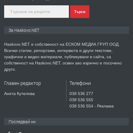
преди 2 дни
Търси
ПРЕДЛАГА
ПРОСТОРЕН ТРИСТАЕН
За Haskovo.NET
АПАРТАМЕНТ В НОВА СГРАДА КВ.
КУБА
Haskovo.NET е собственост на ЕСКОМ МЕДИА ГРУП ООД.
Всички статии, репортажи, интервюта и други текстови,
преди 3 дни
графични и видео материали, публикувани в сайта, са
собственост на Haskovo.NET, освен ако изрично е посочено
ПРЕДЛАГА
Продавам парцел в гр. Хасково кв.
друго.
Хисаря до ток, вода,канализация,
асфалт 0889 537 426
Главен редактор
Телефони
преди 3 дни
Анета Кутелова
038 536 277
038 536 555
ПРЕДЛАГА
СГЛОБЯВАНЕ НА МЕБЕЛИ.
038 536 554 - Реклама
Последвай ни
преди 3 дни