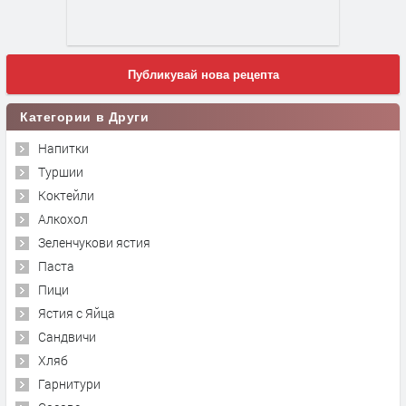
Публикувай нова рецепта
Категории в Други
Напитки
Туршии
Коктейли
Алкохол
Зеленчукови ястия
Паста
Пици
Ястия с Яйца
Сандвичи
Хляб
Гарнитури