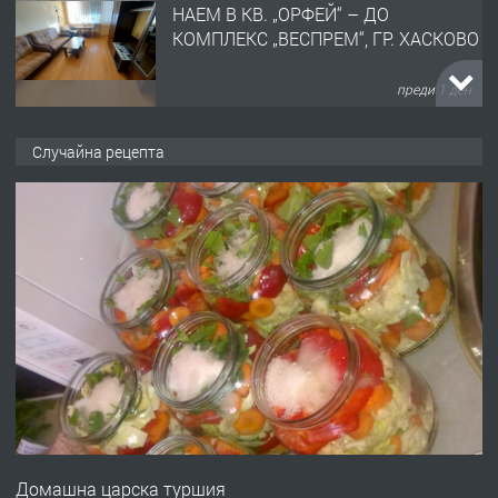
НАЕМ В КВ. „ОРФЕЙ“ – ДО
КОМПЛЕКС „ВЕСПРЕМ“, ГР. ХАСКОВО
преди 1 ден
ПРЕДЛАГА
НАПЪЛНО ОБЗАВЕДЕН И
Случайна рецепта
ОБОРУДВАН ТРИСТАЕН
АПАРТАМЕНТ В ЦЕНТЪРА НА ГР.
ХАСКОВО
преди 2 дни
ПРЕДЛАГА
Давам гараж под наем
преди 2 дни
ПРЕДЛАГА
№4120 Магазин/Офис под наем в кв.
Любен Каравелов, Хасково-близо до
Домашна царска туршия
градската градина!