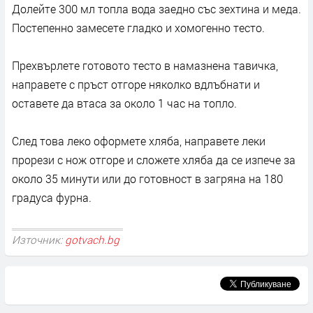
Долейте 300 мл топла вода заедно със зехтина и меда.
Постепенно замесете гладко и хомогенно тесто.
Прехвърлете готовото тесто в намазнена тавичка,
направете с пръст отгоре няколко вдлъбнати и
оставете да втаса за около 1 час на топло.
След това леко оформете хляба, направете леки
прорези с нож отгоре и сложете хляба да се изпече за
около 35 минути или до готовност в загряна на 180
градуса фурна.
Източник:
gotvach.bg