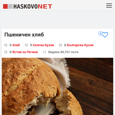
Пшеничен хляб
0
В
Хляб
В
Селска Кухня
В
Българска Кухня
В
Ястия за Печене
Видяна 80,701 пъти