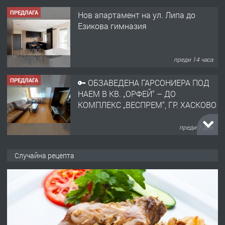
ПРЕДЛАГА
Нов апартамент на ул. Липа до
Езикова гимназия
преди 14 часа
ПРЕДЛАГА
🔑 ОБЗАВЕДЕНА ГАРСОНИЕРА ПОД
НАЕМ В КВ. „ОРФЕЙ“ – ДО
КОМПЛЕКС „ВЕСПРЕМ“, ГР. ХАСКОВО
преди 1 ден
ПРЕДЛАГА
НАПЪЛНО ОБЗАВЕДЕН И
Случайна рецепта
ОБОРУДВАН ТРИСТАЕН
АПАРТАМЕНТ В ЦЕНТЪРА НА ГР.
ХАСКОВО
преди 2 дни
ПРЕДЛАГА
Давам гараж под наем