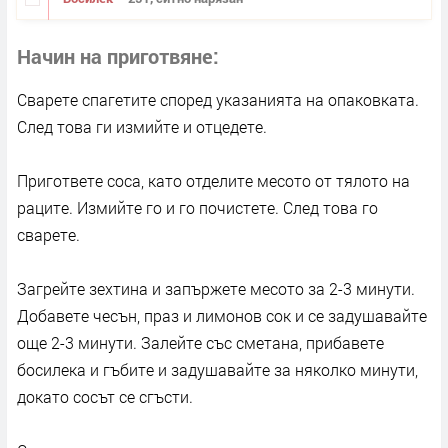
Начин на приготвяне
Сварете спагетите според указанията на опаковката.
След това ги измийте и отцедете.
Пригответе соса, като отделите месото от тялото на
раците. Измийте го и го почистете. След това го
сварете.
Загрейте зехтина и запържете месото за 2-3 минути.
Добавете чесън, праз и лимонов сок и се задушавайте
още 2-3 минути. Залейте със сметана, прибавете
босилека и гъбите и задушавайте за няколко минути,
докато сосът се сгъсти.