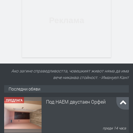
Ако загине справедливостта, човешкият живот няма да има
вече никаква стойност. - Имануел Кант
Последни обяви
ПРЕДЛАГА
Под НАЕМ двустаен Орфей
преди 14 часа