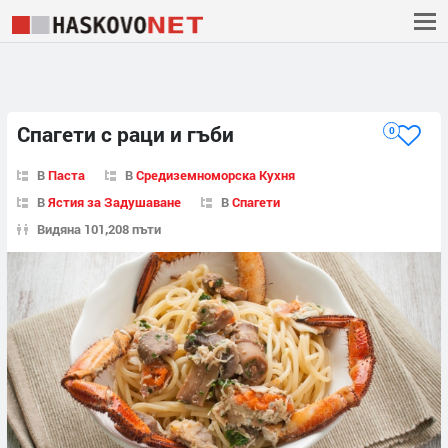
Спагети с раци и гъби
0
В
Паста
В
Средиземноморска Кухня
В
Ястия за Задушаване
В
Спагети
Видяна 101,208 пъти