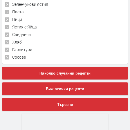
Зеленчукови ястия
Паста
Пици
Ястия с Яйца
Сандвичи
Хляб
Гарнитури
Сосове
Няколко случайни рецепти
Виж всички рецепти
Търсене