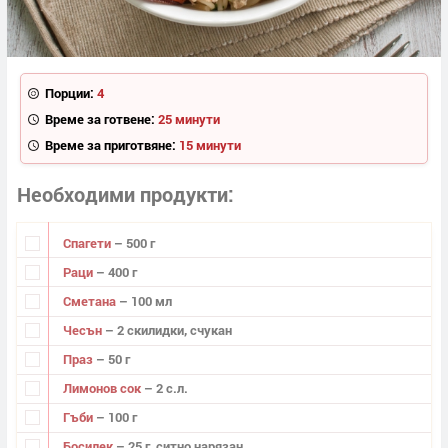
Порции:
4
Време за готвене:
25 минути
Време за приготвяне:
15 минути
Необходими продукти
Спагети
– 500 г
Раци
– 400 г
Сметана
– 100 мл
Чесън
– 2 скилидки, счукан
Праз
– 50 г
Лимонов сок
– 2 с.л.
Гъби
– 100 г
Босилек
– 25 г, ситно нарязан