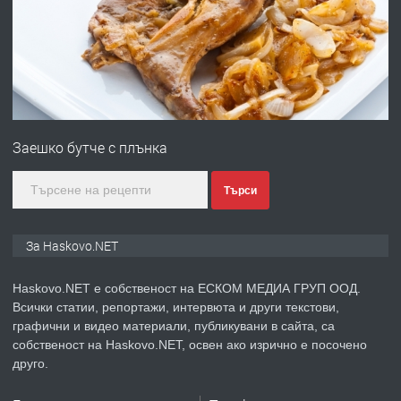
преди 2 дни
ПРЕДЛАГА
№4120 Магазин/Офис под наем в кв.
Любен Каравелов, Хасково-близо до
Заешко бутче с плънка
градската градина!
преди 2 дни
Търси
ПРЕДЛАГА
ПРОСТОРЕН ТРИСТАЕН
За Haskovo.NET
АПАРТАМЕНТ В НОВА СГРАДА КВ.
КУБА
Haskovo.NET е собственост на ЕСКОМ МЕДИА ГРУП ООД.
Всички статии, репортажи, интервюта и други текстови,
преди 3 дни
графични и видео материали, публикувани в сайта, са
собственост на Haskovo.NET, освен ако изрично е посочено
ПРЕДЛАГА
Продавам парцел в гр. Хасково кв.
друго.
Хисаря до ток, вода,канализация,
асфалт 0889 537 426