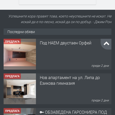
Успешните хора правят това, което неуспешните не искат. Не
искай да е по-лесно, искай да си по-добър. - Джим Рон
Последни обяви
ПРЕДЛАГА
Под НАЕМ двустаен Орфей
преди 2 дни
ПРЕДЛАГА
Нов апартамент на ул. Липа до
Езикова гимназия
преди 2 дни
ПРЕДЛАГА
🔑 ОБЗАВЕДЕНА ГАРСОНИЕРА ПОД