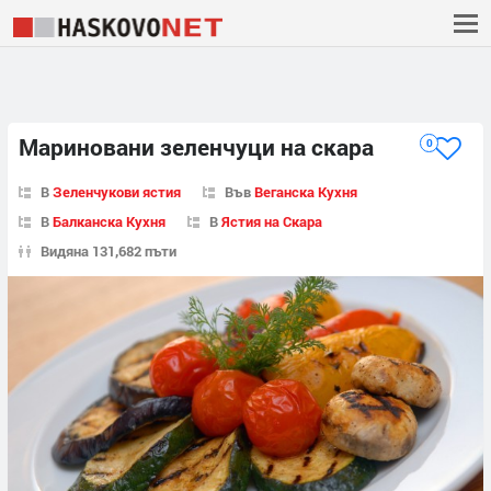
Мариновани зеленчуци на скара
0
В
Зеленчукови ястия
Във
Веганска Кухня
В
Балканска Кухня
В
Ястия на Скара
Видяна 131,682 пъти