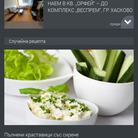
НАЕМ В КВ. „ОРФЕЙ“ – ДО
КОМПЛЕКС „ВЕСПРЕМ“, ГР. ХАСКОВО
преди 4 дни
ПРЕДЛАГА
НАПЪЛНО ОБЗАВЕДЕН И
Случайна рецепта
ОБОРУДВАН ТРИСТАЕН
АПАРТАМЕНТ В ЦЕНТЪРА НА ГР.
ХАСКОВО
преди 5 дни
ПРЕДЛАГА
Давам гараж под наем
преди 5 дни
ПРЕДЛАГА
№4120 Магазин/Офис под наем в кв.
Любен Каравелов, Хасково-близо до
Пълнени краставици със сирене
градската градина!