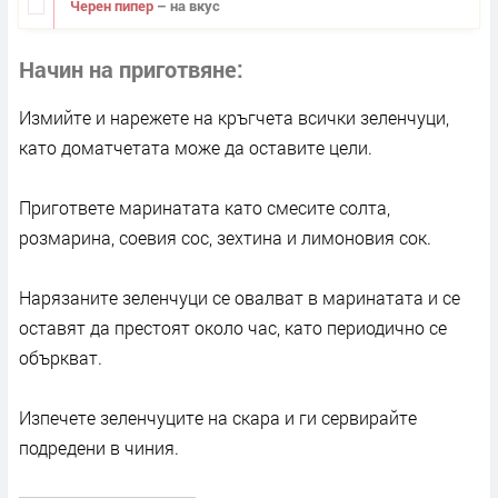
Черен пипер
– на вкус
Начин на приготвяне
Измийте и нарежете на кръгчета всички зеленчуци,
като доматчетата може да оставите цели.
Пригответе маринатата като смесите солта,
розмарина, соевия сос, зехтина и лимоновия сок.
Нарязаните зеленчуци се овалват в маринатата и се
оставят да престоят около час, като периодично се
объркват.
Изпечете зеленчуците на скара и ги сервирайте
подредени в чиния.