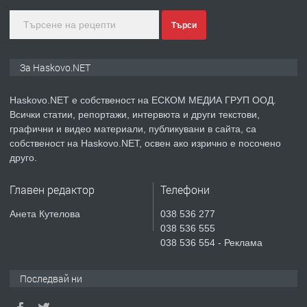
преди 5 дни
Търси
ПРЕДЛАГА
ПРОСТОРЕН ТРИСТАЕН
За Haskovo.NET
АПАРТАМЕНТ В НОВА СГРАДА КВ.
КУБА
Haskovo.NET е собственост на ЕСКОМ МЕДИА ГРУП ООД.
Всички статии, репортажи, интервюта и други текстови,
преди 6 дни
графични и видео материали, публикувани в сайта, са
собственост на Haskovo.NET, освен ако изрично е посочено
ПРЕДЛАГА
Продавам парцел в гр. Хасково кв.
друго.
Хисаря до ток, вода,канализация,
асфалт 0889 537 426
Главен редактор
Телефони
преди 6 дни
Анета Кутелова
038 536 277
038 536 555
ПРЕДЛАГА
СГЛОБЯВАНЕ НА МЕБЕЛИ.
038 536 554 - Реклама
Последвай ни
преди 6 дни