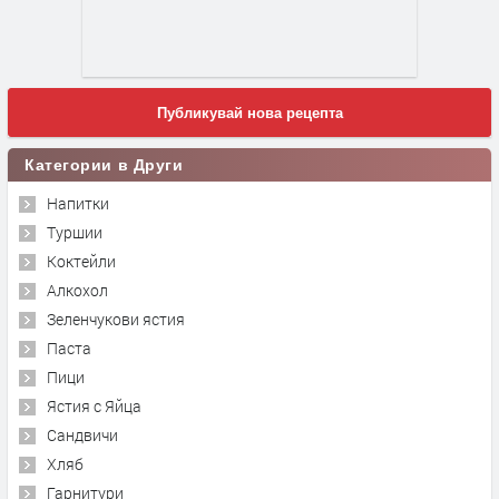
Публикувай нова рецепта
Категории в Други
Напитки
Туршии
Коктейли
Алкохол
Зеленчукови ястия
Паста
Пици
Ястия с Яйца
Сандвичи
Хляб
Гарнитури