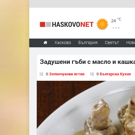
°C
24
Хасково
България
Светът
Нов
Задушени гъби с масло и кашк
В
Зеленчукови ястия
В
Българска Кухня