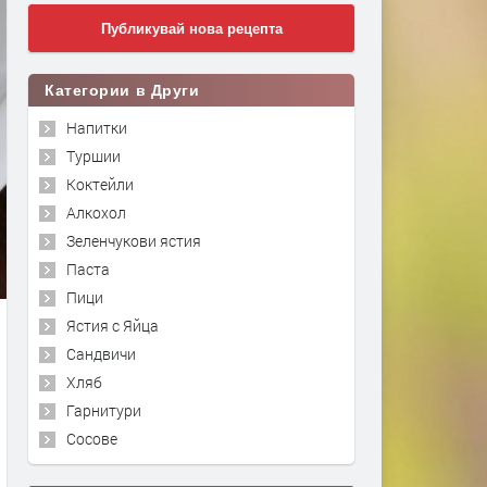
Публикувай нова рецепта
Категории в Други
Напитки
Туршии
Коктейли
Алкохол
Зеленчукови ястия
Паста
Пици
Ястия с Яйца
Сандвичи
Хляб
Гарнитури
Сосове