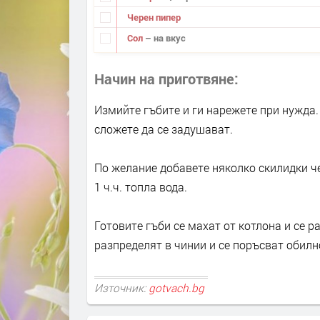
Черен пипер
Сол
– на вкус
Начин на приготвяне
Измийте гъбите и ги нарежете при нужда. 
сложете да се задушават.
По желание добавете няколко скилидки ч
1 ч.ч. топла вода.
Готовите гъби се махат от котлона и се р
разпределят в чинии и се поръсват обилн
Източник:
gotvach.bg