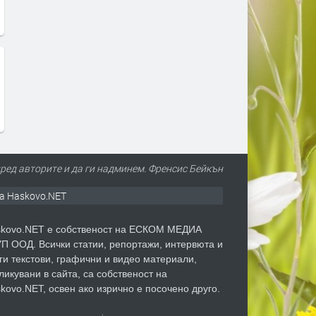
ред авторите и да ги надминем. Френсис Бейкън
а Haskovo.NET
kovo.NET е собственост на ЕСКОМ МЕДИА
П ООД. Всички статии, репортажи, интервюта и
ги текстови, графични и видео материали,
ликувани в сайта, са собственост на
kovo.NET, освен ако изрично е посочено друго.