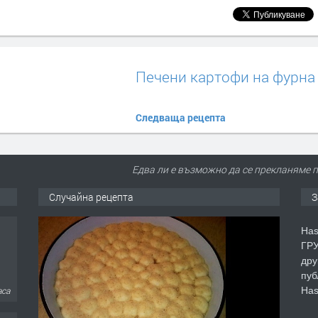
Печени картофи на фурна
Следваща рецепта
Едва ли е възможно да се прекланяме п
Случайна рецепта
З
Has
ГРУ
дру
пуб
Has
аса