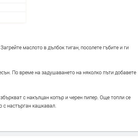
Загрейте маслото в дълбок тиган, посолете гъбите и ги
есън. По време на задушаването на няколко пъти добавете
азбъркват с накълцан копър и черен пипер. Още топли се
о с настърган кашкавал.