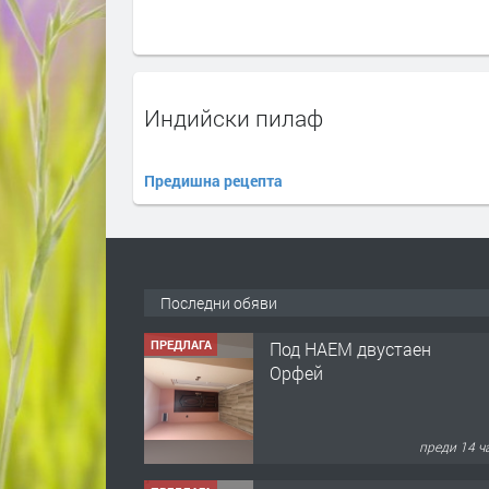
Индийски пилаф
Предишна рецепта
Последни обяви
ПРЕДЛАГА
Под НАЕМ двустаен
Орфей
преди 14 ч