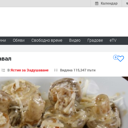
Календар
ини
Обяви
Свободно време
Видео
Градове
eTV
авал
0
В
Ястия за Задушаване
Видяна 115,347 пъти