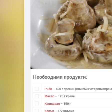
Необходими продукти
Гъби
– 500 г пресни (или 250 г стерилизира­н
Масло
– 125 г краве
Кашкавал
– 150 г
Копър
– 1/2 връзка