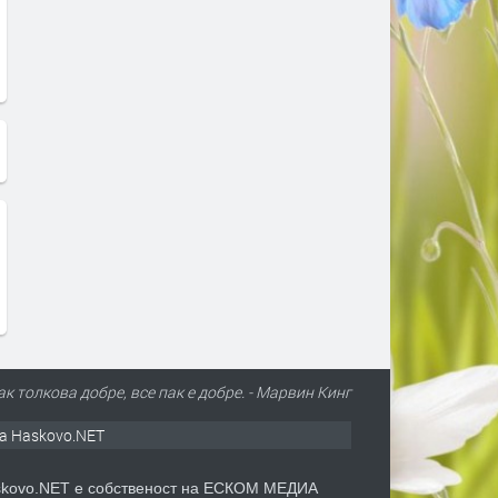
ак толкова добре, все пак е добре. - Марвин Кинг
а Haskovo.NET
kovo.NET е собственост на ЕСКОМ МЕДИА