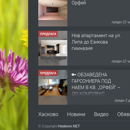
Липа до Езикова
гимназия
преди 22 ч
ПРЕДЛАГА
🔑 ОБЗАВЕДЕНА
ГАРСОНИЕРА ПОД
НАЕМ В КВ. „ОРФЕЙ“ –
ДО КОМПЛЕКС
„ВЕСПРЕМ“, ГР.
преди 2 
ХАСКОВО
ПРЕДЛАГА
НАПЪЛНО ОБЗАВЕДЕН
И ОБОРУДВАН
ТРИСТАЕН
АПАРТАМЕНТ В
ЦЕНТЪРА НА ГР.
преди 3 
ХАСКОВО
ПРЕДЛАГА
Давам гараж под наем
Хасково
Новини
Видео
Обяв
© Copyright
Haskovo.NET