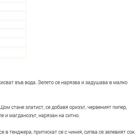
кисват във вода. Зелето се нарязва и задушава в малко
Щом стане златист, се добавя оризът, червеният пипер,
ле и магданозът, нарязан на ситно.
е в тенджера, притискат се с чиния, сипва се зелевият сок