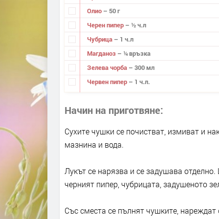
Олио
– 50 г
Черен пипер
– ½ ч.л
Чубрица
– 1 ч.л
Магданоз
– ¼ връзка
Зелева чорба
– 300 мл
Червен пипер
– 1 ч.л.
Начин на приготвяне
Сухите чушки се почистват, измиват и на
мазнина и вода.
Лукът се нарязва и се задушава отделно. 
черният пипер, чубрицата, задушеното зе
Със сместа се пълнят чушките, нареждат с