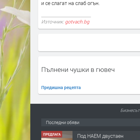
и се слагат на слаб огън.
Източник:
gotvach.bg
Пълнени чушки в гювеч
Предишна рецепта
Бизнесът 
Последни обяви
ПРЕДЛАГА
Нов апартамент на ул.