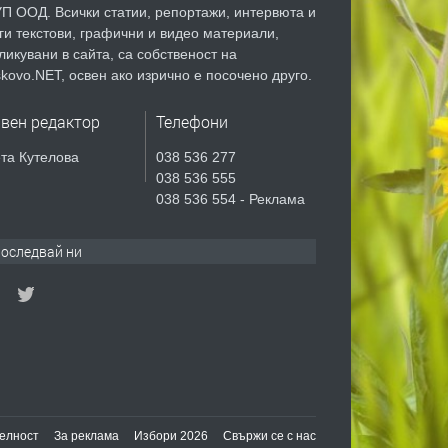
П ООД. Всички статии, репортажи, интервюта и
ги текстови, графични и видео материали,
ликувани в сайта, са собственост на
kovo.NET, освен ако изрично е посочено друго.
авен редактор
Телефони
та Кутелова
038 536 277
038 536 555
038 536 554 - Реклама
оследвай ни
елност
За реклама
Избори 2026
Свържи се с нас