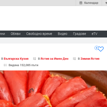
Календар
ини
Обяви
Свободно време
Видео
Градове
eTV
0
В
Българска Кухня
В
Ястия за Имен Ден
В
Зимни Ястия
Видяна 152,085 пъти