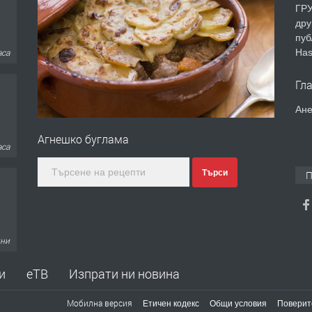
ГРУ
дру
пуб
Has
аса
Гл
Ане
Агнешко буглама
дни
Търси
П
дни
и
еТВ
Изпрати ни новина
Мобилна версия
Етичен кодекс
Общи условия
Поверит