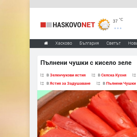
°C
37
Хасково
България
Светът
Нов
Пълнени чушки с кисело зеле
В
Зеленчукови ястия
В
Селска Кухня
В
Ястия за Задушаване
В
Пълнени Чушки