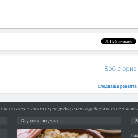
Боб с ориз
Следваща рецепта
е като секса — когато върви добре, е много добре; и като не върви ч
Случайна рецепта
З
Has