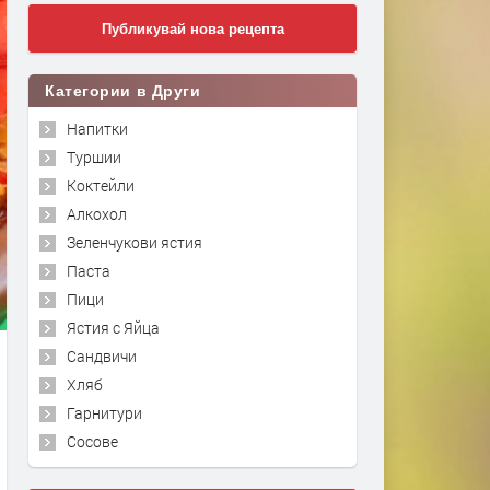
Публикувай нова рецепта
Категории в Други
Напитки
Туршии
Коктейли
Алкохол
Зеленчукови ястия
Паста
Пици
Ястия с Яйца
Сандвичи
Хляб
Гарнитури
Сосове