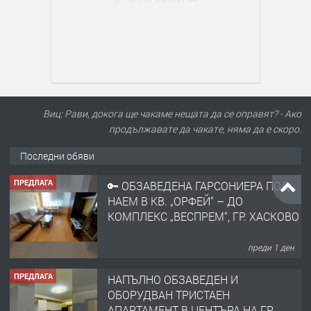
Виц: Рави, докога ще чакаме нещата да се оправят? - Ако
продължавате да чакате, няма да е скоро.
Последни обяви
ПРЕДЛАГА
🔑 ОБЗАВЕДЕНА ГАРСОНИЕРА ПОД
НАЕМ В КВ. „ОРФЕЙ“ – ДО
КОМПЛЕКС „ВЕСПРЕМ“, ГР. ХАСКОВО
преди 1 ден
ПРЕДЛАГА
НАПЪЛНО ОБЗАВЕДЕН И
ОБОРУДВАН ТРИСТАЕН
АПАРТАМЕНТ В ЦЕНТЪРА НА ГР.