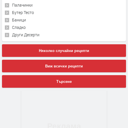
Палачинки
Бутер Тесто
Баници
Сладко
Други Десерти
Няколко случайни рецепти
Виж всички рецепти
Търсене