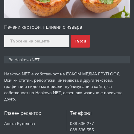
преди 3 дни
ПРЕДЛАГА
Продавам парцел в гр. Хасково кв.
Хисаря до ток, вода,канализация,
Печени картофи, пълнени с извара
асфалт 0889 537 426
преди 3 дни
Търси
ПРЕДЛАГА
СГЛОБЯВАНЕ НА МЕБЕЛИ.
За Haskovo.NET
Haskovo.NET е собственост на ЕСКОМ МЕДИА ГРУП ООД.
Всички статии, репортажи, интервюта и други текстови,
преди 3 дни
графични и видео материали, публикувани в сайта, са
собственост на Haskovo.NET, освен ако изрично е посочено
ПРЕДЛАГА
№4119 Едностаен обзаведен
друго.
апартамент под наем в кв.
Училищни, гр. Хасково.
Главен редактор
Телефони
преди 4 дни
Анета Кутелова
038 536 277
038 536 555
ПРЕДЛАГА