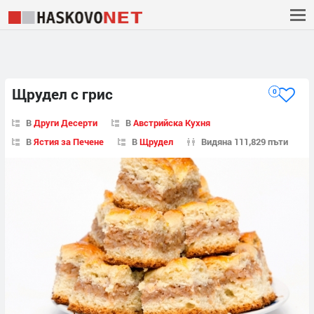
Щрудел с грис
0
В
Други Десерти
В
Австрийска Кухня
В
Ястия за Печене
В
Щрудел
Видяна 111,829 пъти