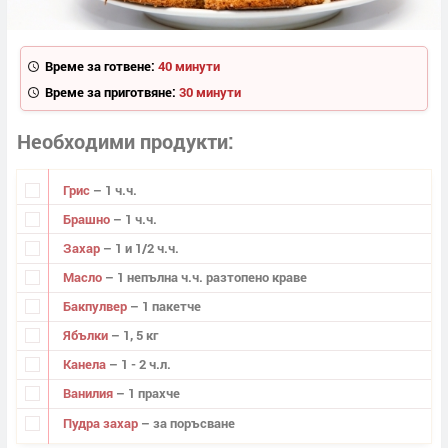
Време за готвене:
40 минути
Време за приготвяне:
30 минути
Необходими продукти
Грис
– 1 ч.ч.
Брашно
– 1 ч.ч.
Захар
– 1 и 1/2 ч.ч.
Масло
– 1 непълна ч.ч. разтопено краве
Бакпулвер
– 1 пакетче
Ябълки
– 1, 5 кг
Канела
– 1 - 2 ч.л.
Ванилия
– 1 прахче
Пудра захар
– за поръсване