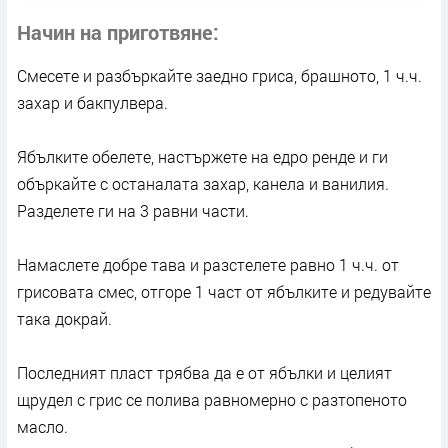
Начин на приготвяне
Смесете и разбъркайте заедно гриса, брашното, 1 ч.ч.
захар и бакпулвера.
Ябълките обелете, настържете на едро ренде и ги
объркайте с останалата захар, канела и ванилия.
Разделете ги на 3 равни части.
Намаслете добре тава и разстелете равно 1 ч.ч. от
грисовата смес, отгоре 1 част от ябълките и редувайте
така докрай.
Последният пласт трябва да е от ябълки и целият
щрудел с грис се полива равномерно с разтопеното
масло.