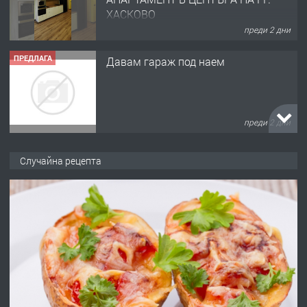
ХАСКОВО
преди 2 дни
ПРЕДЛАГА
Давам гараж под наем
преди 2 дни
ПРЕДЛАГА
№4120 Магазин/Офис под наем в кв.
Случайна рецепта
Любен Каравелов, Хасково-близо до
градската градина!
преди 2 дни
ПРЕДЛАГА
ПРОСТОРЕН ТРИСТАЕН
АПАРТАМЕНТ В НОВА СГРАДА КВ.
КУБА