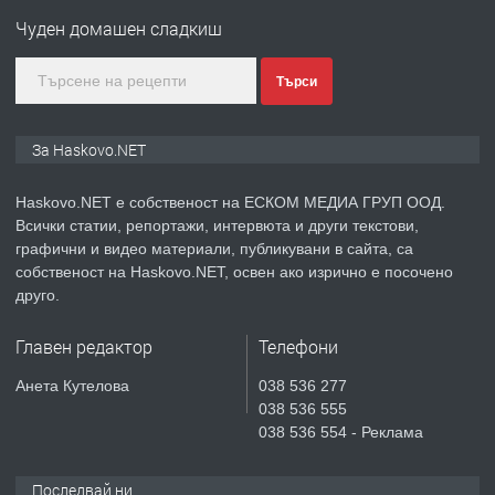
Любен Каравелов, Хасково-близо до
Чуден домашен сладкиш
градската градина!
преди 3 дни
Търси
ПРЕДЛАГА
ПРОСТОРЕН ТРИСТАЕН
За Haskovo.NET
АПАРТАМЕНТ В НОВА СГРАДА КВ.
КУБА
Haskovo.NET е собственост на ЕСКОМ МЕДИА ГРУП ООД.
Всички статии, репортажи, интервюта и други текстови,
преди 4 дни
графични и видео материали, публикувани в сайта, са
собственост на Haskovo.NET, освен ако изрично е посочено
ПРЕДЛАГА
Продавам парцел в гр. Хасково кв.
друго.
Хисаря до ток, вода,канализация,
асфалт 0889 537 426
Главен редактор
Телефони
преди 4 дни
Анета Кутелова
038 536 277
038 536 555
ПРЕДЛАГА
СГЛОБЯВАНЕ НА МЕБЕЛИ.
038 536 554 - Реклама
Последвай ни