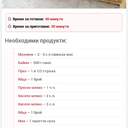
Време за готвене:
40 минути
Време за приготвяне:
30 минути
Необходими продукти
Мазнина
– 2 - 3 с.л свинска мас
Кайма
– 500 г смес
Праз
– 1 и 1/2 стръка
Яйца
– 1 брой
Прясно мляко
– 1 ч.ч.
Кисело мляко
– 2 с.л.
Кисело мляко
– 2 с.л.
Яйца
– 1 брой
Мая
– 1 пакетче суха