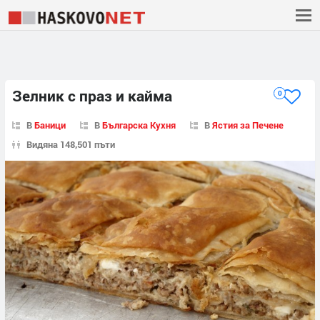
Зелник с праз и кайма
0
В
Баници
В
Българска Кухня
В
Ястия за Печене
Видяна 148,501 пъти