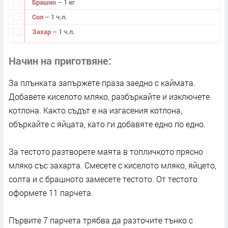
Брашно
– 1 кг
Сол
– 1 ч.л.
Захар
– 1 ч.л.
Начин на приготвяне
За плънката запържете праза заедно с каймата.
Добавете киселото мляко, разбъркайте и изключете
котлона. Както съдът е на изгасения котлона,
объркайте с яйцата, като ги добавяте едно по едно.
За тестото разтворете маята в топличкото прясно
мляко със захарта. Смесете с киселото мляко, яйцето,
солта и с брашното замесете тестото. От тестото
оформете 11 парчета.
Първите 7 парчета трябва да разточите тънко с