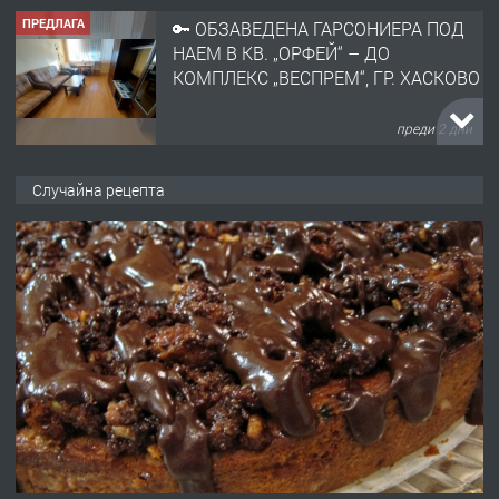
ПРЕДЛАГА
🔑 ОБЗАВЕДЕНА ГАРСОНИЕРА ПОД
НАЕМ В КВ. „ОРФЕЙ“ – ДО
КОМПЛЕКС „ВЕСПРЕМ“, ГР. ХАСКОВО
преди 2 дни
ПРЕДЛАГА
НАПЪЛНО ОБЗАВЕДЕН И
Случайна рецепта
ОБОРУДВАН ТРИСТАЕН
АПАРТАМЕНТ В ЦЕНТЪРА НА ГР.
ХАСКОВО
преди 3 дни
ПРЕДЛАГА
Давам гараж под наем
преди 3 дни
ПРЕДЛАГА
№4120 Магазин/Офис под наем в кв.