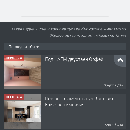
Такава една чудна и толкова хубава бъркотия е животът! из
"Железният светилник" . -Димитър Талев
Последни обяви
ПРЕДЛАГА
Под НАЕМ двустаен Орфей
преди 1 ден
ПРЕДЛАГА
Нов апартамент на ул. Липа до
Езикова гимназия
преди 1 ден