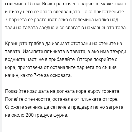
големина 15 см. Всяко разточено парче се маже с мас
и върху него се слага следващото. Така приготвените
7 парчета се разточват леко с големина малко над
тази на тавата заедно и се слагат в намазнената тава.
Краищата трябва да излизат отстрани на стените на
тавата. Изсипете плънката в тавата, а ако има твърди
водниста част, не я прибавяйте. Отгоре покрийте с
кора, приготвена от останалите парчета по същия
начин, както 7-те за основата.
Подвийте краищата на долната кора върху горната.
Полейте с течността, останала от плънката отгоре.
Сложете зелника да се пече в предварително загрята
на около 200 градуса фурна.