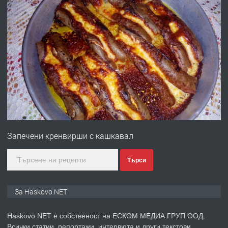
ХАСКОВО
преди 4 дни
ПРЕДЛАГА
Давам гараж под наем
преди 4 дни
ПРЕДЛАГА
№4120 Магазин/Офис под наем в кв.
Любен Каравелов, Хасково-близо до
Запечени кренвирши с кашкавал
градската градина!
преди 4 дни
Търси
ПРЕДЛАГА
ПРОСТОРЕН ТРИСТАЕН
За Haskovo.NET
АПАРТАМЕНТ В НОВА СГРАДА КВ.
КУБА
Haskovo.NET е собственост на ЕСКОМ МЕДИА ГРУП ООД.
Всички статии, репортажи, интервюта и други текстови,
преди 5 дни