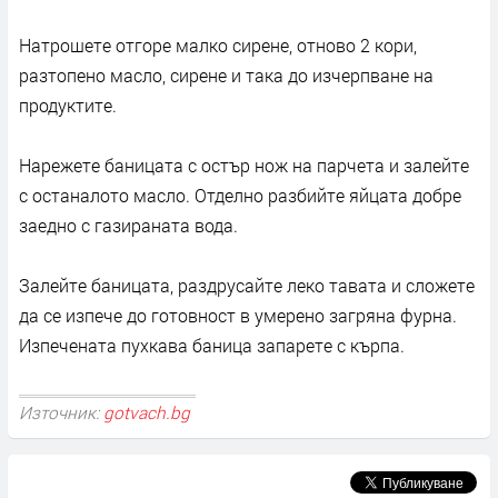
Натрошете отгоре малко сирене, отново 2 кори,
разтопено масло, сирене и така до изчерпване на
продуктите.
Нарежете баницата с остър нож на парчета и залейте
с останалото масло. Отделно разбийте яйцата добре
заедно с газираната вода.
Залейте баницата, раздрусайте леко тавата и сложете
да се изпече до готовност в умерено загряна фурна.
Изпечената пухкава баница запарете с кърпа.
Източник:
gotvach.bg