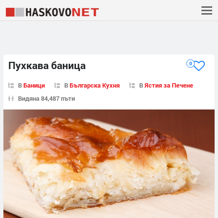
Пухкава баница
0
В
Баници
В
Българска Кухня
В
Ястия за Печене
Видяна 84,487 пъти