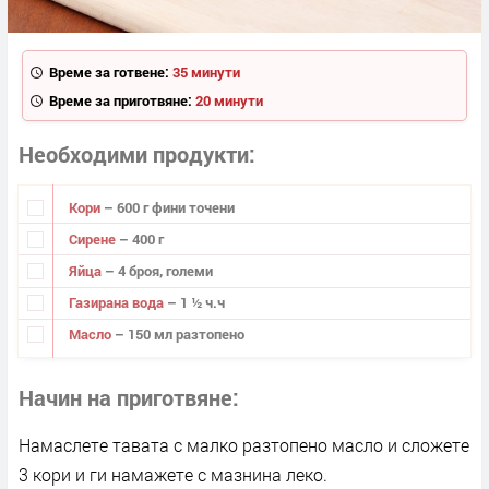
Време за готвене:
35 минути
Време за приготвяне:
20 минути
Необходими продукти
Кори
– 600 г фини точени
Сирене
– 400 г
Яйца
– 4 броя, големи
Газирана вода
– 1 ½ ч.ч
Масло
– 150 мл разтопено
Начин на приготвяне
Намаслете тавата с малко разтопено масло и сложете
3 кори и ги намажете с мазнина леко.