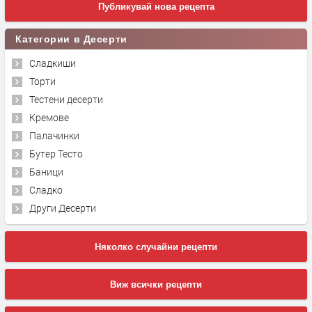
Публикувай нова рецепта
Категории в Десерти
Сладкиши
Торти
Тестени десерти
Кремове
Палачинки
Бутер Тесто
Баници
Сладко
Други Десерти
Няколко случайни рецепти
Виж всички рецепти