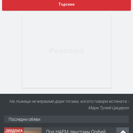
Търсене
На лъжеца не вярваме дори тогава, когато говори истината -
Марк Тулий Цицерон
Последни обяви
ПРЕДЛАГА
Под НАЕМ двустаен Орфей