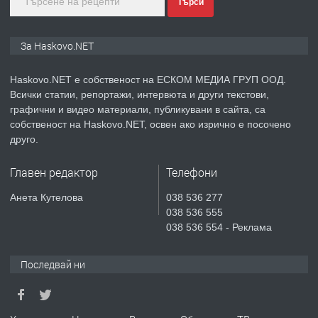
преди 3 дни
Търси
ПРЕДЛАГА
ПРОСТОРЕН ТРИСТАЕН
За Haskovo.NET
АПАРТАМЕНТ В НОВА СГРАДА КВ.
КУБА
Haskovo.NET е собственост на ЕСКОМ МЕДИА ГРУП ООД.
Всички статии, репортажи, интервюта и други текстови,
преди 4 дни
графични и видео материали, публикувани в сайта, са
собственост на Haskovo.NET, освен ако изрично е посочено
ПРЕДЛАГА
Продавам парцел в гр. Хасково кв.
друго.
Хисаря до ток, вода,канализация,
асфалт 0889 537 426
Главен редактор
Телефони
преди 4 дни
Анета Кутелова
038 536 277
038 536 555
ПРЕДЛАГА
СГЛОБЯВАНЕ НА МЕБЕЛИ.
038 536 554 - Реклама
Последвай ни
преди 4 дни
ПРЕДЛАГА