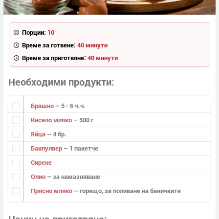
Порции:
10
Време за готвене:
40 минути
Време за приготвяне:
40 минути
Необходими продукти
Брашно
– 5 - 6 ч.ч.
Кисело мляко
– 500 г
Яйца
– 4 бр.
Бакпулвер
– 1 пакетче
Сирене
Олио
– за намазняване
Прясно мляко
– горещо, за поливане на баничките
Начин на приготвяне