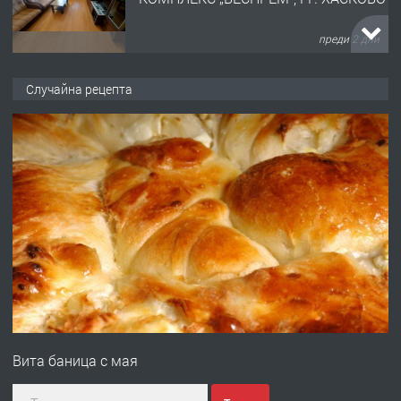
преди 2 дни
ПРЕДЛАГА
НАПЪЛНО ОБЗАВЕДЕН И
Случайна рецепта
ОБОРУДВАН ТРИСТАЕН
АПАРТАМЕНТ В ЦЕНТЪРА НА ГР.
ХАСКОВО
преди 3 дни
ПРЕДЛАГА
Давам гараж под наем
преди 3 дни
ПРЕДЛАГА
№4120 Магазин/Офис под наем в кв.
Любен Каравелов, Хасково-близо до
Вита баница с мая
градската градина!