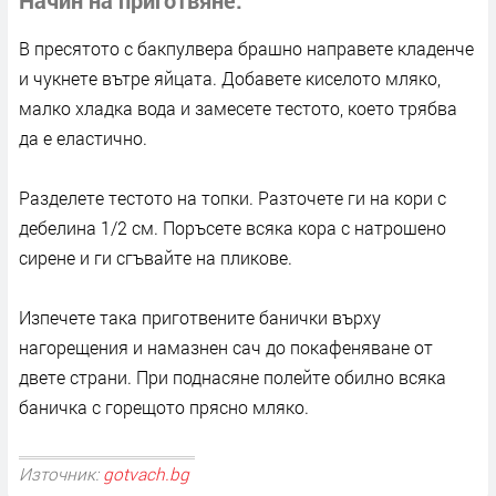
В пресятото с бакпулвера брашно направете кладенче
и чукнете вътре яйцата. Добавете киселото мляко,
малко хладка вода и замесете тестото, което трябва
да е еластично.
Разделете тестото на топки. Разточете ги на кори с
дебелина 1/2 см. Поръсете всяка кора с натрошено
сирене и ги сгъвайте на пликове.
Изпечете така приготвените банички върху
нагорещения и намазнен сач до покафеняване от
двете страни. При поднасяне полейте обилно всяка
баничка с горещото прясно мляко.
Източник:
gotvach.bg