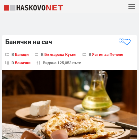
Банички на сач
0
В
Баници
В
Българска Кухня
В
Ястия за Печене
В
Банички
Видяна 125,053 пъти