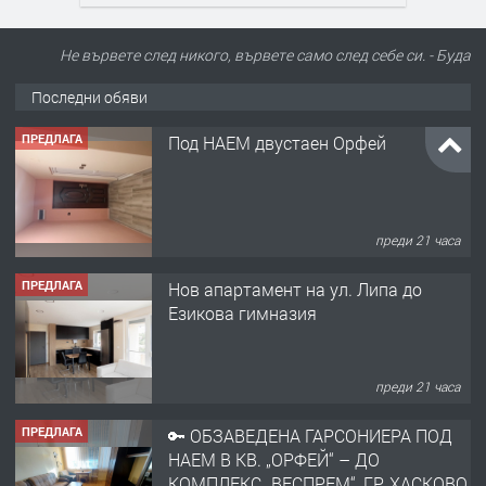
Не вървете след никого, вървете само след себе си. - Буда
Последни обяви
ПРЕДЛАГА
Под НАЕМ двустаен Орфей
преди 21 часа
ПРЕДЛАГА
Нов апартамент на ул. Липа до
Езикова гимназия
преди 21 часа
ПРЕДЛАГА
🔑 ОБЗАВЕДЕНА ГАРСОНИЕРА ПОД
НАЕМ В КВ. „ОРФЕЙ“ – ДО
КОМПЛЕКС „ВЕСПРЕМ“, ГР. ХАСКОВО