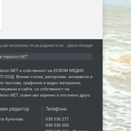
ш да направиш ти за родината си. - Джон Кенеди
а Haskovo.NET
kovo.NET е собственост на ЕСКОМ МЕДИА
П ООД. Всички статии, репортажи, интервюта и
ги текстови, графични и видео материали,
ликувани в сайта, са собственост на
kovo.NET, освен ако изрично е посочено друго.
авен редактор
Телефони
та Кутелова
038 536 277
038 536 555