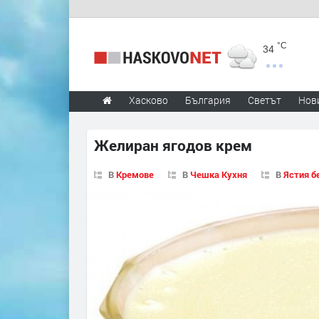
°C
34
Хасково
България
Светът
Нов
Желиран ягодов крем
В
Кремове
В
Чешка Кухня
В
Ястия б