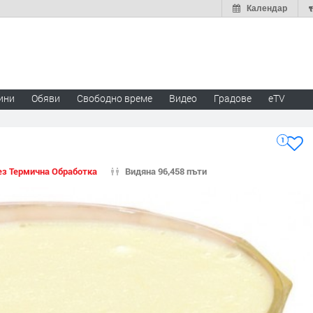
Календар
ини
Обяви
Свободно време
Видео
Градове
eTV
1
ез Термична Обработка
Видяна 96,458 пъти