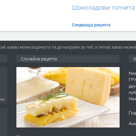
Шоколадови топчета
Следваща рецепта
ай, какво може родината ти да направи за теб, а питай, какво може
Случайна рецепта
З
Has
ГРУ
дру
пуб
Has
дни
Гл
Ане