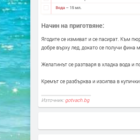
Вода
– 15 мл.
Начин на приготвяне
Ягодите се измиват и се пасират. Към пю
добре върху лед, докато се получи фина м
Желатинът се разтваря в хладка вода и по
Кремът се разбърква и изсипва в купички
Източник:
gotvach.bg