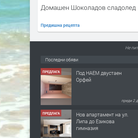
Домашен Шоколадов сладолед
Предишна рецепта
Не пит
Последни обяви
ПРЕДЛАГА
Под НАЕМ двустаен
Орфей
преди 2 
ПРЕДЛАГА
Нов апартамент на ул.
Липа до Езикова
гимназия